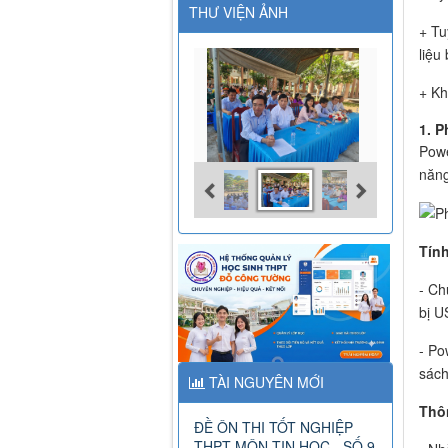
THƯ VIỆN ẢNH
+ Tu
liệu
+ Kh
1. 
Powe
năng
Tính
- Ch
bị U
- Po
sách
TÀI NGUYÊN MỚI
Thô
ĐỀ ÔN THI TỐT NGHIỆP
THPT MÔN TIN HỌC - SỐ 9