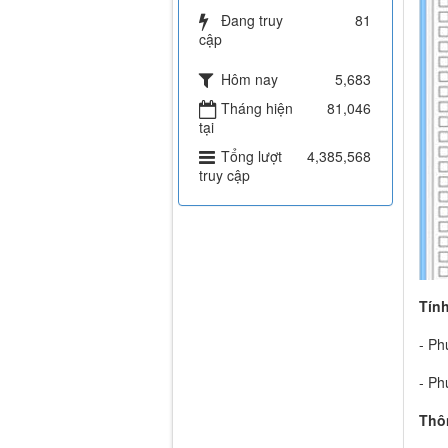
Đang truy
81
cập
Hôm nay
5,683
Tháng hiện
81,046
tại
Tổng lượt
4,385,568
truy cập
Tính
- Phụ
- Ph
Thô