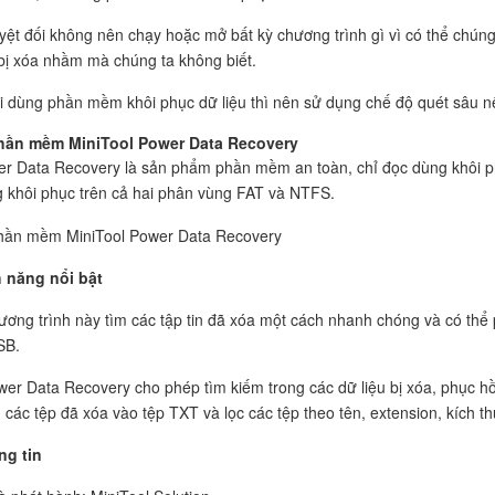
yệt đối không nên chạy hoặc mở bất kỳ chương trình gì vì có thể chúng 
 bị xóa nhầm mà chúng ta không biết.
i dùng phần mềm khôi phục dữ liệu thì nên sử dụng chế độ quét sâu nế
Phần mềm MiniTool Power Data Recovery
r Data Recovery
là sản phẩm phần mềm an toàn, chỉ đọc dùng khôi ph
 khôi phục trên cả hai phân vùng FAT và NTFS.
 năng nổi bật
ương trình này tìm các tập tin đã xóa một cách nhanh chóng và có thể ph
SB.
wer Data Recovery cho phép tìm kiếm trong các dữ liệu bị xóa, phục hồ
 các tệp đã xóa vào tệp TXT và lọc các tệp theo tên, extension, kích t
ng tin