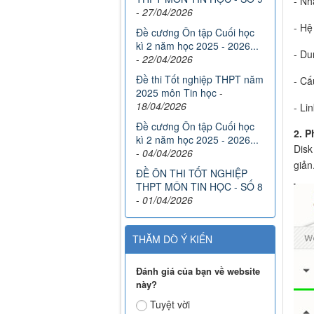
- Nh
-
27/04/2026
- Hệ
Đề cương Ôn tập Cuối học
kì 2 năm học 2025 - 2026...
- Du
-
22/04/2026
Đề thi Tốt nghiệp THPT năm
- Cấ
2025 môn Tin học
-
18/04/2026
- Lin
Đề cương Ôn tập Cuối học
2. P
kì 2 năm học 2025 - 2026...
Disk
-
04/04/2026
giản
ĐỀ ÔN THI TỐT NGHIỆP
THPT MÔN TIN HỌC - SỐ 8
-
01/04/2026
THĂM DÒ Ý KIẾN
Đánh giá của bạn về website
này?
Tuyệt vời