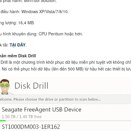
à phát hành: MiniTool Solution.
 điều hành: Windows XP/Vista/7/8/10.
ng lượng: 16,4 MB.
u hình khuyên dùng: CPU Pentium hoặc hơn.
k tải:
TẠI ĐÂY
.
hần mềm Disk Drill
 Drill là một chương trình khôi phục dữ liệu miễn phí tuyệt vời không chỉ
. Nó có thể phục hồi dữ liệu (lên đến 500 MB) từ hầu hết các thiết bị lư