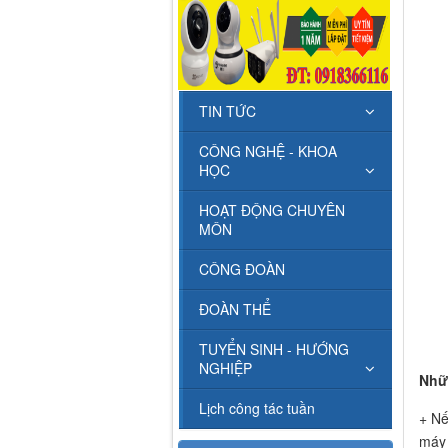
TIN TỨC
CÔNG NGHỆ - KHOA
HỌC
HOẠT ĐỘNG CHUYÊN
MÔN
CÔNG ĐOÀN
ĐOÀN THỂ
TUYỂN SINH - HƯỚNG
NGHIỆP
Nhữn
Lịch công tác tuần
+ Nế
máy 