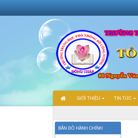
GIỚI THIỆU
TIN TỨC
CHÀO MỪNG CÁC BẠN ĐẾ
BẢN ĐỒ HÀNH CHÍNH