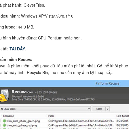
à phát hành: CleverFiles.
 điều hành: Windows XP/Vista/7/8/8.1/10.
ng lượng: 44,9 MB.
u hình khuyên dùng: CPU Pentium hoặc hơn.
k tải:
TẠI ĐÂY
.
Phần mềm Recuva
va là phần mềm khôi phục dữ liệu miễn phí tốt nhất. Có thể khôi phục c
óa từ máy tính, Recycle Bin, thẻ nhớ của máy ảnh kỹ thuật số,...