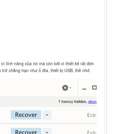
 vì tính năng của nó mà còn bởi vì thiết kế rất đơn
u trữ chẳng hạn như ổ đĩa, thiết bị USB, thẻ nhớ.