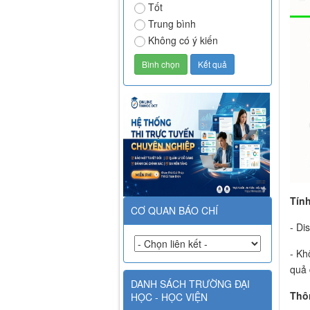
Tốt
Trung bình
Không có ý kiến
Tính
CƠ QUAN BÁO CHÍ
- Di
- Kh
quả 
DANH SÁCH TRƯỜNG ĐẠI
Thô
HỌC - HỌC VIỆN