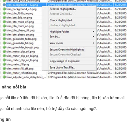
 năng nổi bật
c hồi file dữ liệu đã bị xóa, file từ ổ đĩa đã bị hỏng, file bị xóa từ email,.
ục hồi nhanh các file nén, hỗ trợ đầy đủ các ngôn ngữ.
ng tin