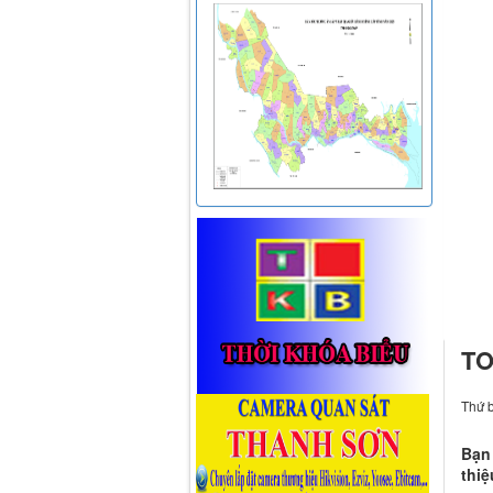
TO
Thứ b
Bạn 
thiệ