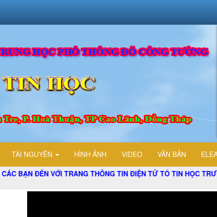
TÀI NGUYÊN
HÌNH ẢNH
VIDEO
VĂN BẢN
ELE
N VỚI TRANG THÔNG TIN ĐIỆN TỬ TỔ TIN HỌC TRƯỜNG THPT