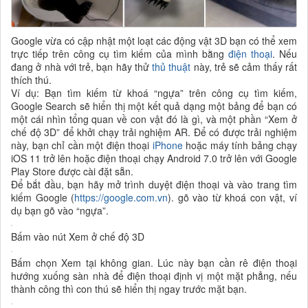
Google vừa có cập nhật một loạt các động vật 3D bạn có thể xem
trực tiếp trên công cụ tìm kiếm của mình bằng
điện thoại
. Nếu
đang ở nhà với trẻ, bạn hãy thử
thủ thuật
này, trẻ sẽ cảm thấy rất
thích thú.
Ví dụ: Bạn tìm kiếm từ khoá “ngựa” trên công cụ tìm kiếm,
Google Search sẽ hiển thị một kết quả dạng một bảng để bạn có
một cái nhìn tổng quan về con vật đó là gì, và một phần “Xem ở
chế độ 3D” để khởi chạy trải nghiệm AR. Để có được trải nghiệm
này, bạn chỉ cần một điện thoại
iPhone
hoặc máy tính bảng chạy
iOS 11 trở lên hoặc điện thoại chạy Android 7.0 trở lên với Google
Play Store được cài đặt sẵn.
Để bắt đầu, bạn hãy mở trình duyệt điện thoại và vào trang tìm
kiếm Google (
https://google.com.vn
). gõ vào từ khoá con vật, ví
dụ bạn gõ vào “ngựa”.
Bấm vào nút Xem ở chế độ 3D
Bấm chọn Xem tại không gian. Lúc này bạn cần rê điện thoại
hướng xuống sàn nhà để điện thoại định vị một mặt phẳng, nếu
thành công thì con thú sẽ hiển thị ngay trước mặt bạn.