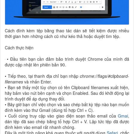
Cách đính kèm tệp bằng thao tác dán sẽ tiết kiệm được nhiều
thời gian hơn những cách cũ như kéo thả hoặc duyệt tìm tệp.
Cách thực hiện
• Đầu tiên bạn cần đảm bảo trình duyệt Chrome của mình đã
được cập nhật lên phiên bản 90.
• Tiếp theo, tại thanh địa chỉ bạn nhập
chrome://flags/#clipboard-
filenames
và nhấn Enter.
• Bạn sẽ thấy một tùy chọn có tên Clipboard filenames xuất hiện,
hãy bấm vào nút bên cạnh và chọn Enabled. Sau đó khởi động lại
trình duyệt để áp dụng thay đổi.
• Bây giờ bạn chỉ việc chọn và sao chép bất kỳ tệp nào bạn muốn
đính kèm vào thư Gmail (dùng tổ hợp Ctrl + C).
• Cuối cùng truy cập vào giao diện soạn thảo email của
Gmai
,
dán tệp đã sao chép bằng tổ hợp Ctrl + V. Lập tức tệp đã được
đính kèm vào email rất nhanh chóng.
Đây là một tính năng khá quen thuộc với người dùng
Safari
, chắc