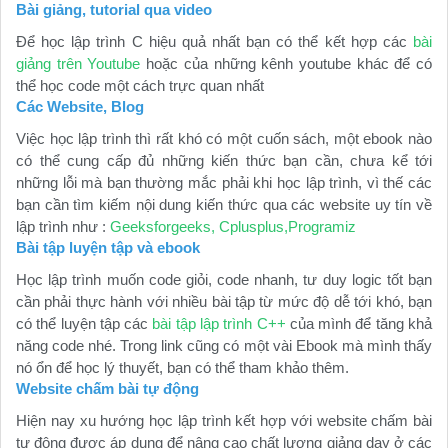
Bài giảng, tutorial qua video
Để học lập trình C hiệu quả nhất bạn có thể kết hợp các
bài
giảng trên Youtube
hoặc của những kênh youtube khác để có
thể học code một cách trực quan nhất
Các Website, Blog
Việc học lập trình thì rất khó có một cuốn sách, một ebook nào
có thể cung cấp đủ những kiến thức bạn cần, chưa kể tới
những lỗi mà bạn thường mắc phải khi học lập trình, vì thế các
bạn cần tìm kiếm nội dung kiến thức qua các website uy tín về
lập trình như :
Geeksforgeeks
,
Cplusplus
,
Programiz
Bài tập luyện tập và ebook
Học lập trình muốn code giỏi, code nhanh, tư duy logic tốt bạn
cần phải thực hành với nhiều bài tập từ mức độ dễ tới khó, bạn
có thể luyện tập các
bài tập lập trình C++
của mình để tăng khả
năng code nhé. Trong link cũng có một vài Ebook mà mình thấy
nó ổn để học lý thuyết, bạn có thể tham khảo thêm.
Website chấm bài tự động
Hiện nay xu hướng học lập trình kết hợp với website chấm bài
tự động được áp dụng để nâng cao chất lượng giảng dạy ở các