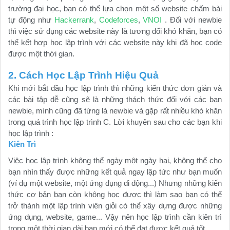
trường đại học, bạn có thể lựa chọn một số website chấm bài
tự động như
Hackerrank
,
Codeforces
,
VNOI
. Đối với newbie
thì việc sử dụng các website này là tương đối khó khăn, bạn có
thể kết hợp học lập trình với các website này khi đã học code
được một thời gian.
2. Cách Học Lập Trình Hiệu Quả
Khi mới bắt đầu học lập trình thì những kiến thức đơn giản và
các bài tập dễ cũng sẽ là những thách thức đối với các bạn
newbie, mình cũng đã từng là newbie và gặp rất nhiều khó khăn
trong quá trình học lập trình C. Lời khuyên sau cho các bạn khi
học lập trình :
Kiên Trì
Việc học lập trình không thể ngày một ngày hai, không thể cho
bạn nhìn thấy được những kết quả ngay lập tức như bạn muốn
(ví dụ một website, một ứng dụng di động...) Nhưng những kiến
thức cơ bản bạn còn không học được thì làm sao bạn có thể
trở thành một lập trình viên giỏi có thể xây dựng được những
ứng dụng, website, game... Vậy nên học lập trình cần kiên trì
trong một thời gian dài bạn mới có thể đạt được kết quả tốt