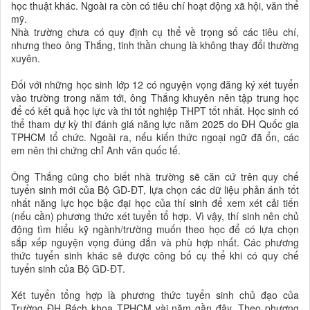
học thuật khác. Ngoài ra còn có tiêu chí hoạt động xã hội, văn thể
mỹ.
Nhà trường chưa có quy định cụ thể về trọng số các tiêu chí,
nhưng theo ông Thắng, tinh thần chung là không thay đổi thường
xuyên.
Đối với những học sinh lớp 12 có nguyện vọng đăng ký xét tuyển
vào trường trong năm tới, ông Thắng khuyên nên tập trung học
để có kết quả học lực và thi tốt nghiệp THPT tốt nhất. Học sinh có
thể tham dự kỳ thi đánh giá năng lực năm 2025 do ĐH Quốc gia
TPHCM tổ chức. Ngoài ra, nếu kiến thức ngoại ngữ đã ổn, các
em nên thi chứng chỉ Anh văn quốc tế.
Ông Thắng cũng cho biết nhà trường sẽ căn cứ trên quy chế
tuyển sinh mới của Bộ GD-ĐT, lựa chọn các dữ liệu phản ánh tốt
nhất năng lực học bậc đại học của thí sinh để xem xét cải tiến
(nếu cần) phương thức xét tuyển tổ hợp. Vì vậy, thí sinh nên chủ
động tìm hiểu kỹ ngành/trường muốn theo học để có lựa chọn
sắp xếp nguyện vọng đúng đắn và phù hợp nhất. Các phương
thức tuyển sinh khác sẽ được công bố cụ thể khi có quy chế
tuyển sinh của Bộ GD-ĐT.
Xét tuyển tổng hợp là phương thức tuyển sinh chủ đạo của
Trường ĐH Bách khoa TPHCM vài năm gần đây. Theo phương