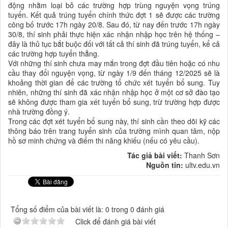
động nhằm loại bỏ các trường hợp trùng nguyện vọng trúng
tuyển. Kết quả trúng tuyển chính thức đợt 1 sẽ được các trường
công bố trước 17h ngày 20/8. Sau đó, từ nay đến trước 17h ngày
30/8, thí sinh phải thực hiện xác nhận nhập học trên hệ thống –
đây là thủ tục bắt buộc đối với tất cả thí sinh đã trúng tuyển, kể cả
các trường hợp tuyển thẳng.
Với những thí sinh chưa may mắn trong đợt đầu tiên hoặc có nhu
cầu thay đổi nguyện vọng, từ ngày 1/9 đến tháng 12/2025 sẽ là
khoảng thời gian để các trường tổ chức xét tuyển bổ sung. Tuy
nhiên, những thí sinh đã xác nhận nhập học ở một cơ sở đào tạo
sẽ không được tham gia xét tuyển bổ sung, trừ trường hợp được
nhà trường đồng ý.
Trong các đợt xét tuyển bổ sung này, thí sinh cần theo dõi kỹ các
thông báo trên trang tuyển sinh của trường mình quan tâm, nộp
hồ sơ minh chứng và điểm thi năng khiếu (nếu có yêu cầu).
Tác giả bài viết:
Thanh Sơn
Nguồn tin:
ultv.edu.vn
Tổng số điểm của bài viết là: 0 trong 0 đánh giá
Click để đánh giá bài viết