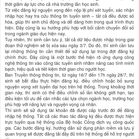
thời giảm áp lực cho cả nhà trường lẫn học sinh.
Từ việc đăng ký nguyện vọng đến nộp lệ phí xét tuyển, xác nhận
nhập học hay tra cứu thông tin tuyển sinh – tất cả đều được số
hóa, giúp thí sinh chủ động và dễ dàng hơn trong quá trình thực
hiện. Đây cũng là xu hướng phù hợp với bối cảnh chuyển đổi số
trong ngành giáo dục hiện nay.
Tuy nhiên, thí sinh cần lưu ý, tất cả dữ liệu được nhập trong giai
đoạn thử nghiệm sẽ bị xóa sau ngày 3/7. Do đó, thí sinh cần lưu
lại những thông tin cần thiết để sử dụng lại trong đợt đăng ký
chính thức. Đây cũng là một bước thể hiện rõ ứng dụng công
nghệ thông tin vào công tác tuyển sinh nhằm nâng cao tính minh
bạch, hiệu quả và tiết kiệm thời gian cho người học.
Ban Truyền thông thông tin, từ ngày 16/7 đến 17h ngày 28/7, thí
sinh sẽ bắt đầu thực hiện đăng ký, điều chỉnh hoặc bổ sung
nguyện vọng xét tuyển đại học trên hệ thống. Trong khoảng thời
gian này, thí sinh có thể điều chỉnh số lần không giới hạn, tạo
điều kiện tối ưu để cân nhắc các lựa chọn ngành học, trường học
phù hợp với năng lực và nguyện vọng cá nhân.
Thí sinh sẽ sử dụng tài khoản đã được cấp trước đó để đăng
nhập hệ thống. Tất cả các thao tác đăng ký đều được thực hiện
trực tuyến qua hệ thống của Bộ hoặc Cổng dịch vụ công quốc
gia. Các bước đăng ký, hướng dẫn sử dụng phần mềm và lưu ý
quan trọng sẽ được đăng tải đầy đủ trên hệ thống để hỗ trợ người