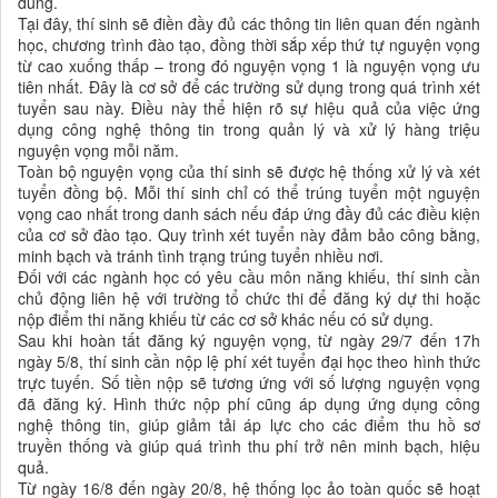
dùng.
Tại đây, thí sinh sẽ điền đầy đủ các thông tin liên quan đến ngành
học, chương trình đào tạo, đồng thời sắp xếp thứ tự nguyện vọng
từ cao xuống thấp – trong đó nguyện vọng 1 là nguyện vọng ưu
tiên nhất. Đây là cơ sở để các trường sử dụng trong quá trình xét
tuyển sau này. Điều này thể hiện rõ sự hiệu quả của việc ứng
dụng công nghệ thông tin trong quản lý và xử lý hàng triệu
nguyện vọng mỗi năm.
Toàn bộ nguyện vọng của thí sinh sẽ được hệ thống xử lý và xét
tuyển đồng bộ. Mỗi thí sinh chỉ có thể trúng tuyển một nguyện
vọng cao nhất trong danh sách nếu đáp ứng đầy đủ các điều kiện
của cơ sở đào tạo. Quy trình xét tuyển này đảm bảo công bằng,
minh bạch và tránh tình trạng trúng tuyển nhiều nơi.
Đối với các ngành học có yêu cầu môn năng khiếu, thí sinh cần
chủ động liên hệ với trường tổ chức thi để đăng ký dự thi hoặc
nộp điểm thi năng khiếu từ các cơ sở khác nếu có sử dụng.
Sau khi hoàn tất đăng ký nguyện vọng, từ ngày 29/7 đến 17h
ngày 5/8, thí sinh cần nộp lệ phí xét tuyển đại học theo hình thức
trực tuyến. Số tiền nộp sẽ tương ứng với số lượng nguyện vọng
đã đăng ký. Hình thức nộp phí cũng áp dụng ứng dụng công
nghệ thông tin, giúp giảm tải áp lực cho các điểm thu hồ sơ
truyền thống và giúp quá trình thu phí trở nên minh bạch, hiệu
quả.
Từ ngày 16/8 đến ngày 20/8, hệ thống lọc ảo toàn quốc sẽ hoạt