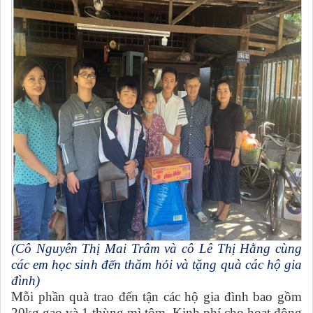
(Cô Nguyên Thị Mai Trâm và cô Lê Thị Hằng cùng
các em học sinh đến thăm hỏi và tặng quà các hộ gia
đình)
Mỗi phần quà trao đến tận các hộ gia đình bao gồm
20kg gạo và 1 thùng mì tôm. Kinh phí cho hoạt động