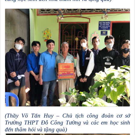
(Thầy Võ Tấn Huy – Chủ tịch công đoàn cơ sở
Trường THPT Đỗ Công Tường và các em học sinh
đến thăm hỏi và tặng quà)