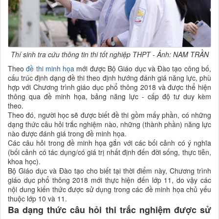
Thí sinh tra cứu thông tin thi tốt nghiệp THPT - Ảnh: NAM TRẦN
Theo
đề thi minh họa
mới được Bộ Giáo dục và Đào tạo công bố,
cấu trúc định dạng đề thi theo định hướng đánh giá năng lực, phù
hợp với Chương trình giáo dục phổ thông 2018 và được thể hiện
thông qua đề minh họa, bảng năng lực - cấp độ tư duy kèm
theo.
Theo đó, người học sẽ được biết đề thi gồm mấy phần, có những
dạng thức câu hỏi trắc nghiệm nào, những (thành phần) năng lực
nào được đánh giá trong đề minh họa.
Các câu hỏi trong đề minh họa gắn với các bối cảnh có ý nghĩa
(bối cảnh có tác dụng/có giá trị nhất định đến đời sống, thực tiễn,
khoa học).
Bộ Giáo dục và Đào tạo cho biết tại thời điểm này, Chương trình
giáo dục phổ thông 2018 mới thực hiện đến lớp 11, do vậy các
nội dung kiến thức được sử dụng trong các đề minh họa chủ yếu
thuộc lớp 10 và 11.
Ba dạng thức câu hỏi thi trắc nghiệm được sử