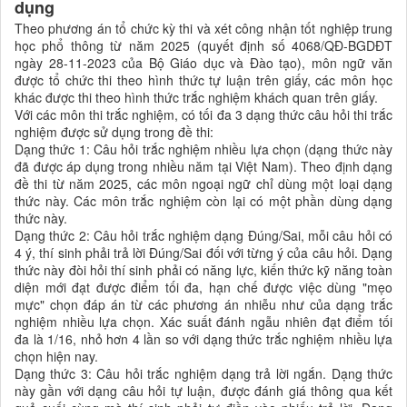
dụng
Theo phương án tổ chức kỳ thi và xét công nhận tốt nghiệp trung
học phổ thông từ năm 2025 (quyết định số 4068/QĐ-BGDĐT
ngày 28-11-2023 của Bộ Giáo dục và Đào tạo), môn ngữ văn
được tổ chức thi theo hình thức tự luận trên giấy, các môn học
khác được thi theo hình thức trắc nghiệm khách quan trên giấy.
Với các môn thi trắc nghiệm, có tối đa 3 dạng thức câu hỏi thi trắc
nghiệm được sử dụng trong đề thi:
Dạng thức 1: Câu hỏi trắc nghiệm nhiều lựa chọn (dạng thức này
đã được áp dụng trong nhiều năm tại Việt Nam). Theo định dạng
đề thi từ năm 2025, các môn ngoại ngữ chỉ dùng một loại dạng
thức này. Các môn trắc nghiệm còn lại có một phần dùng dạng
thức này.
Dạng thức 2: Câu hỏi trắc nghiệm dạng Đúng/Sai, mỗi câu hỏi có
4 ý, thí sinh phải trả lời Đúng/Sai đối với từng ý của câu hỏi. Dạng
thức này đòi hỏi thí sinh phải có năng lực, kiến thức kỹ năng toàn
diện mới đạt được điểm tối đa, hạn chế được việc dùng "mẹo
mực" chọn đáp án từ các phương án nhiễu như của dạng trắc
nghiệm nhiều lựa chọn. Xác suất đánh ngẫu nhiên đạt điểm tối
đa là 1/16, nhỏ hơn 4 lần so với dạng thức trắc nghiệm nhiều lựa
chọn hiện nay.
Dạng thức 3: Câu hỏi trắc nghiệm dạng trả lời ngắn. Dạng thức
này gần với dạng câu hỏi tự luận, được đánh giá thông qua kết