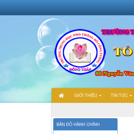
GIỚI THIỆU
TIN TỨC
CHÀO MỪNG CÁC BẠN ĐẾN VỚI TRANG THÔNG TIN ĐIỆN T
BẢN ĐỒ HÀNH CHÍNH