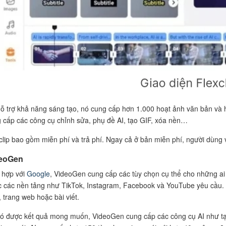
ỗ trợ khả năng sáng tạo, nó cung cấp hơn 1.000 hoạt ảnh văn bản và 
 cấp các công cụ chỉnh sửa, phụ đề AI, tạo GIF, xóa nền…
clip bao gồm miễn phí và trả phí. Ngay cả ở bản miễn phí, người dùng 
eoGen
 hợp với
Google
, VideoGen cung cấp các tùy chọn cụ thể cho những a
 các nền tảng như TikTok, Instagram, Facebook và YouTube yêu cầu. N
, trang web hoặc bài viết.
ó được kết quả mong muốn, VideoGen cung cấp các công cụ AI như tạo