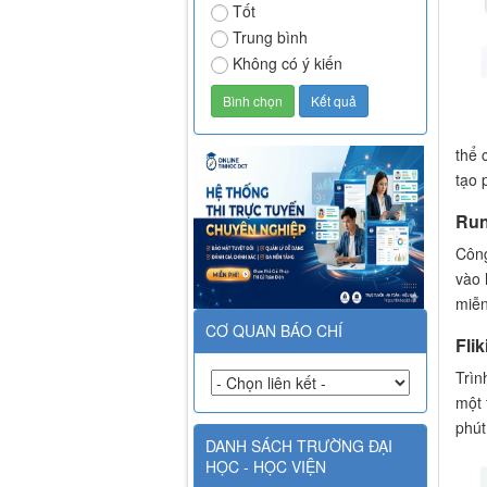
Tốt
Trung bình
Không có ý kiến
thể 
tạo 
Ru
Công
vào 
miễn
CƠ QUAN BÁO CHÍ
Flik
Trìn
một 
phút
DANH SÁCH TRƯỜNG ĐẠI
HỌC - HỌC VIỆN