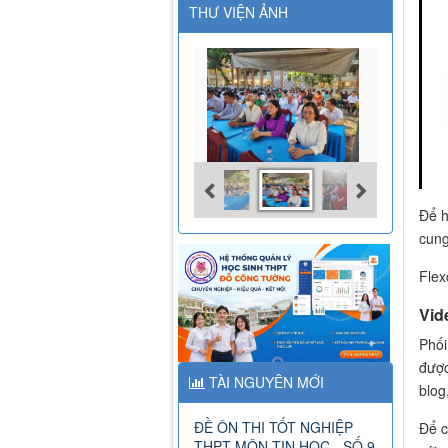
THƯ VIỆN ẢNH
Để h
cung
Flex
Vid
Phối
được
TÀI NGUYÊN MỚI
blog
ĐỀ ÔN THI TỐT NGHIỆP
Để c
THPT MÔN TIN HỌC - SỐ 9