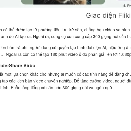
o có thể được tạo từ phương tiện lưu trữ sẵn, chẳng hạn video và hình 
 ảnh do AI tạo ra. Ngoài ra, công cụ còn cung cấp 300 giọng nói của h
iên bản trả phí, người dùng có quyền tạo hình đại diện AI, hiệu ứng â
g… Ngoài ra còn có thể tạo 180 phút video ở độ phân giải lên tới 1.08
derShare Virbo
là một lựa chọn khác cho những ai muốn có các tính năng dễ dàng chuy
 tạo các kịch bản video chuyên nghiệp. Để tăng cường video, người dù
chỉnh. Phần lồng tiếng có sẵn hơn 300 giọng nói và ngôn ngữ.