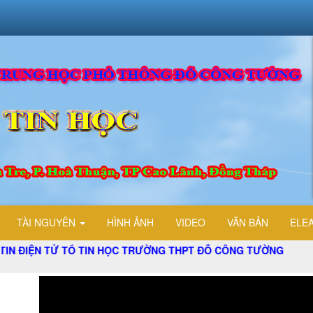
TÀI NGUYÊN
HÌNH ẢNH
VIDEO
VĂN BẢN
ELE
Ử TỔ TIN HỌC TRƯỜNG THPT ĐỖ CÔNG TƯỜNG