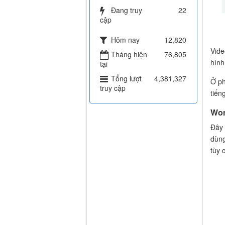
Đang truy
22
cập
Hôm nay
12,820
Vide
Tháng hiện
76,805
hình
tại
Tổng lượt
4,381,327
Ở ph
truy cập
tiến
Won
Đây 
dùng
tùy 