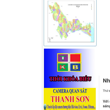
Nh
Thứ s
Với 
sáng