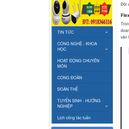
Đối 
Fle
Tron
doa
TIN TỨC
văn 
CÔNG NGHỆ - KHOA
HỌC
HOẠT ĐỘNG CHUYÊN
MÔN
CÔNG ĐOÀN
ĐOÀN THỂ
TUYỂN SINH - HƯỚNG
NGHIỆP
Lịch công tác tuần