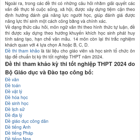
Ngoài ra, trong các đề thi có những câu hỏi nhằm giải quyết các
vấn đề thực tế cuộc sống, xã hội, được xây dựng tiệm cận theo
định hướng đánh giá năng lực người học, giúp đánh giá được
năng lực thí sinh một cách công bằng và chính xác.
Về dạng thức câu hỏi, môn ngữ văn thi theo hình thức tự luận, đề
thi được xây dựng theo hướng khuyến khích học sinh phát huy
tính sáng tạo, hạn chế văn mẫu. 14 môn còn lại thi trắc nghiệm
khách quan với 4 lựa chọn A hoặc B, C, D.
Đề thi tham khảo
là tài liệu cho giáo viên và học sinh tổ chức ôn
tập để chuẩn bị kỳ thi tốt nghiệp THPT năm 2024.
Đề thi tham khảo kỳ thi tốt nghiệp THPT 2024 do
Bộ Giáo dục và Đào tạo công bố:
Đề văn
Đề toán
Đề vật lý
Đề hóa học
Đề sinh học
Đề lịch sử
Đề địa lý
Đề giáo dục công dân
Đề tiếng Anh
Đề tiếng Pháp
Đề tiếng Nga