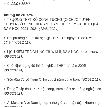
khô
(25/04/2024)
Những tin cũ hơn
TRƯỜNG THPT ĐỖ CÔNG TƯỜNG TỔ CHỨC TUYÊN
TRUYỀN SỬ SỤNG ĐIỆN AN TOÀN, TIẾT KIỆM VÀ HIỆU QUẢ
NĂM HỌC 2023- 2024
(18/03/2024)
Hai phương án thi tốt nghiệp THPT: Thi ngày 21, 22-6 và 26,
27-6
(14/03/2024)
LỊCH KIỂM TRA CHUNG GIỮA KÌ II, NĂM HỌC 2023 - 2024
(08/03/2024)
Chốt định dạng đề thi tốt nghiệp THPT từ năm 2025
(08/03/2024)
Sếu đầu đỏ về Tràm Chim sau 2 năm vắng bóng
(07/03/2024)
Đồng Tháp đầu tư 95 hệ thống, trạm giám sát nông nghiệp số
(03/03/2024)
AI Make in Viet Nam lọt top 4 thế giới về nhận diện khuôn mặt
(27/02/2024)