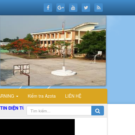
ARNING
Kiểm tra Azota
LIÊN HỆ
 TỬ TỔ TIN HỌC TRƯỜNG THPT ĐỖ CÔNG TƯỜNG