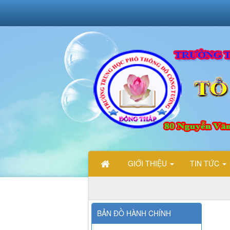
GIỚI THIỆU
TIN TỨC
BẢN ĐỒ HÀNH CHÍNH