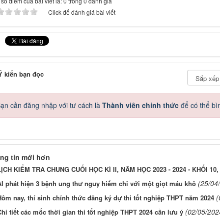
số điểm của bài viết là: 0 trong 0 đánh giá
Click để đánh giá bài viết
 kiến bạn đọc
ạn cần đăng nhập với tư cách là
Thành viên chính thức
để có thể bì
ng tin mới hơn
LỊCH KIỂM TRA CHUNG CUỐI HỌC KÌ II, NĂM HỌC 2023 - 2024 - KHỐI 10,
(25/04
AI phát hiện 3 bệnh ung thư nguy hiểm chỉ với một giọt máu khô
(
Hôm nay, thí sinh chính thức đăng ký dự thi tốt nghiệp THPT năm 2024
(02/05/202
hi tiết các mốc thời gian thi tốt nghiệp THPT 2024 cần lưu ý