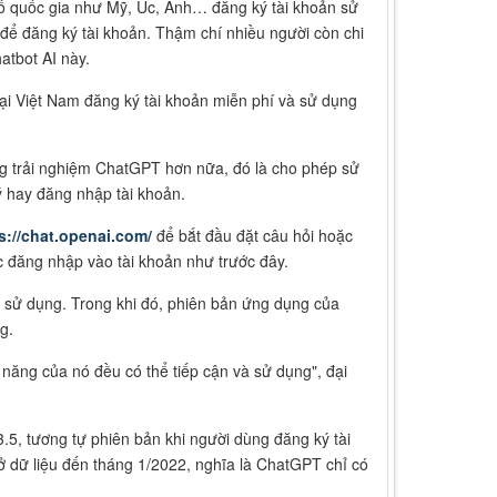
ố quốc gia như Mỹ, Úc, Anh… đăng ký tài khoản sử
t để đăng ký tài khoản. Thậm chí nhiều người còn chi
atbot AI này.
i Việt Nam đăng ký tài khoản miễn phí và sử dụng
ng trải nghiệm ChatGPT hơn nữa, đó là cho phép sử
ý hay đăng nhập tài khoản.
s://chat.openai.com/
để bắt đầu đặt câu hỏi hoặc
c đăng nhập vào tài khoản như trước đây.
 sử dụng. Trong khi đó, phiên bản ứng dụng của
g.
năng của nó đều có thể tiếp cận và sử dụng", đại
, tương tự phiên bản khi người dùng đăng ký tài
dữ liệu đến tháng 1/2022, nghĩa là ChatGPT chỉ có