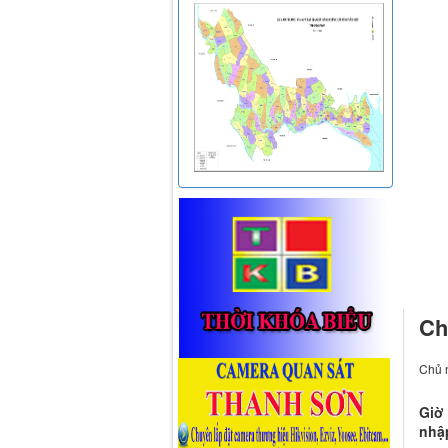
Ch
Chủ n
Giờ 
nhập