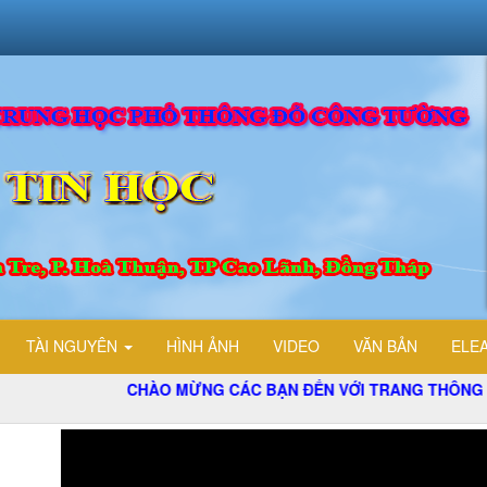
TÀI NGUYÊN
HÌNH ẢNH
VIDEO
VĂN BẢN
ELE
CHÀO MỪNG CÁC BẠN ĐẾN VỚI TRANG THÔNG TIN ĐIỆN