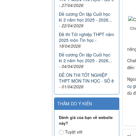
-
27/04/2026
Đề cương Ôn tập Cuối học
kì 2 năm học 2025 - 2026...
-
22/04/2026
Cha
Đề thi Tốt nghiệp THPT năm
2025 môn Tin học
-
18/04/2026
năng
Đề cương Ôn tập Cuối học
Chat
kì 2 năm học 2025 - 2026...
-
04/04/2026
đến 
ĐỀ ÔN THI TỐT NGHIỆP
Ngoà
THPT MÔN TIN HỌC - SỐ 8
cụ g
-
01/04/2026
dù đ
THĂM DÒ Ý KIẾN
Đánh giá của bạn về website
này?
Tuyệt vời