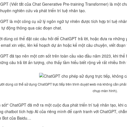
GPT (Viết tắt của Chat Generative Pre-training Transformer) là một c
huyên nghiên cứu và phát triển trí tuệ nhân tạo.
GPT là một công cụ xử lý ngôn ngữ tự nhiên được tích hợp trí tuệ nhân
 tự động thông qua các đoạn chat.
i dùng có thể đặt các câu hỏi để ChatGPT trả lời, hoặc đưa ra những
 email xin việc, lên kế hoạch dự án hoặc kể một câu chuyện, viết đoạn
GPT đã tạo nên một cơn sốt trên toàn cầu vào đầu năm 2023, khi thể 
hững câu trả lời ấn tượng, cho thấy tầm hiểu biết rộng về rất nhiều lĩnh
ười dùng có thể sử dụng ChatGPT trực tiếp trên trình duyệt web mà không cần phải
chụp màn hình).
 sốt" ChatGPT đã mở ra một cuộc đua phát triển trí tuệ nhân tạo, khi 
g chatbot tích hợp AI của riêng mình để cạnh tranh với ChatGPT, chẳn
e Bot của Baidu…