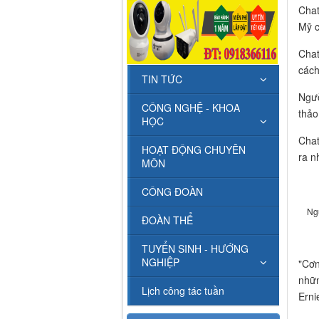
Chat
Mỹ c
Chat
cách
TIN TỨC
Ngườ
CÔNG NGHỆ - KHOA
thảo
HỌC
Chat
HOẠT ĐỘNG CHUYÊN
ra n
MÔN
CÔNG ĐOÀN
Ng
ĐOÀN THỂ
TUYỂN SINH - HƯỚNG
NGHIỆP
"Cơn
nhữn
Lịch công tác tuần
Erni