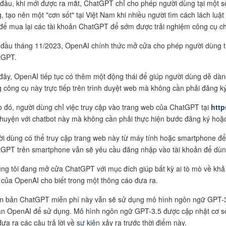
đầu, khi mới được ra mắt, ChatGPT chỉ cho phép người dùng tại một s
, tạo nên một "cơn sốt" tại Việt Nam khi nhiều người tìm cách lách luậ
 để mua lại các tài khoản ChatGPT để sớm được trải nghiệm công cụ ch
đầu tháng 11/2023, OpenAI chính thức mở cửa cho phép người dùng tạ
tGPT.
đây, OpenAI tiếp tục có thêm một động thái để giúp người dùng dễ dà
 công cụ này trực tiếp trên trình duyệt web mà không cần phải đăng k
 đó, người dùng chỉ việc truy cập vào trang web của ChatGPT tại
http
chuyện với chatbot này mà không cần phải thực hiện bước đăng ký hoặ
i dùng có thể truy cập trang web này từ máy tính hoặc smartphone để
GPT trên smartphone vẫn sẽ yêu cầu đăng nhập vào tài khoản để dùn
ng tôi đang mở cửa ChatGPT với mục đích giúp bất kỳ ai tò mò về khả 
 của OpenAI cho biết trong một thông cáo đưa ra.
n bản ChatGPT miễn phí này vẫn sẽ sử dụng mô hình ngôn ngữ GPT-3.5
n OpenAI để sử dụng. Mô hình ngôn ngữ GPT-3.5 được cập nhật cơ sở 
đưa ra các câu trả lời về
sự kiện
xảy ra trước thời điểm này.