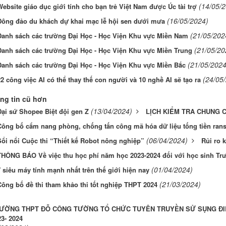
(14/05/
ebsite giáo dục giới tính cho bạn trẻ Việt Nam được Úc tài trợ
(16/05/2024)
Đông đảo du khách dự khai mạc lễ hội sen dưới mưa
(21/05/202
Danh sách các trường Đại Học - Học Viện Khu vực Miền Nam
(21/05/20
Danh sách các trường Đại Học - Học Viện Khu vực Miền Trung
(21/05/2024
Danh sách các trường Đại Học - Học Viện Khu vực Miền Bắc
(24/05
2 công việc AI có thể thay thế con người và 10 nghề AI sẽ tạo ra
ng tin cũ hơn
(13/04/2024)
Đại sứ Shopee Biệt đội gen Z
LỊCH KIỂM TRA CHUNG CU
Công bố cẩm nang phòng, chống tấn công mã hóa dữ liệu tống tiền ra
(06/04/2024)
Sổi nổi Cuộc thi “Thiết kế Robot nông nghiệp”
Rủi ro 
THÔNG BÁO Về việc thu học phí năm học 2023-2024 đối với học sinh
(01/04/2024)
 siêu máy tính mạnh nhất trên thế giới hiện nay
(21/03/2024)
Công bố đề thi tham khảo thi tốt nghiệp THPT 2024
ƯỜNG THPT ĐỖ CÔNG TƯỜNG TỔ CHỨC TUYÊN TRUYỀN SỬ SỤNG ĐIỆN
3- 2024