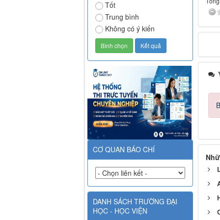
Tổng 
Tốt
Trung bình
Không có ý kiến
Ý
B
CƠ QUAN BÁO CHÍ
Nhữ
DANH SÁCH TRƯỜNG ĐẠI
HỌC - HỌC VIỆN
C