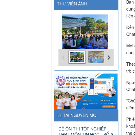
Ban 
THƯ VIỆN ẢNH
dụng
tiền
Đến 
Cha
Mới 
dụng
Theo
trò 
Ngườ
Chat
"Chú
diện
TÀI NGUYÊN MỚI
Phiê
khoả
ĐỀ ÔN THI TỐT NGHIỆP
thể 
THPT MÔN TIN HỌC - SỐ 9