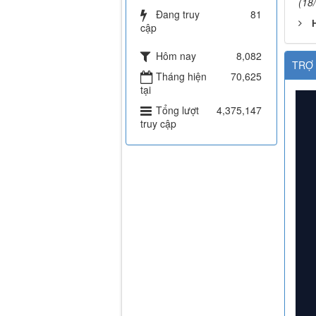
(18
Đang truy
81
H
cập
Hôm nay
8,082
TRỢ 
Tháng hiện
70,625
tại
Tổng lượt
4,375,147
truy cập