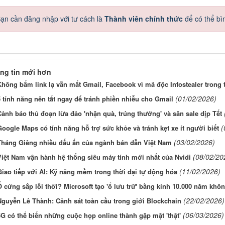
ạn cần đăng nhập với tư cách là
Thành viên chính thức
để có thể bì
ng tin mới hơn
hông bấm link lạ vẫn mất Gmail, Facebook vì mã độc Infostealer trong t
(01/02/2026)
 tính năng nên tắt ngay để tránh phiền nhiễu cho Gmail
ảnh báo thủ đoạn lừa đảo 'nhận quà, trúng thưởng' và săn sale dịp Tết
(
oogle Maps có tính năng hỗ trợ sức khỏe và tránh kẹt xe ít người biết
(03/02/2026)
Tháng Giêng nhiều dấu ấn của ngành bán dẫn Việt Nam
(08/02/20
Việt Nam vận hành hệ thống siêu máy tính mới nhất của Nvidi
(11/02/2026)
iao tiếp với AI: Kỹ năng mềm trong thời đại tự động hóa
 cứng sắp lỗi thời? Microsoft tạo 'ổ lưu trữ' bằng kính 10.000 năm khô
(22/02/2026)
Nguyễn Lê Thành: Cảnh sát toàn cầu trong giới Blockchain
(06/03/2026)
G có thể biến những cuộc họp online thành gặp mặt 'thật'