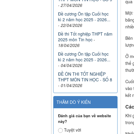
qua 
-
27/04/2026
Một 
Đề cương Ôn tập Cuối học
kì 2 năm học 2025 - 2026...
băng
-
22/04/2026
nhiề
Đề thi Tốt nghiệp THPT năm
Bên 
2025 môn Tin học
-
lượn
18/04/2026
Đề cương Ôn tập Cuối học
Ở mộ
kì 2 năm học 2025 - 2026...
thể 
-
04/04/2026
thườ
ĐỀ ÔN THI TỐT NGHIỆP
THPT MÔN TIN HỌC - SỐ 8
Cuối
-
01/04/2026
vào 
kết 
THĂM DÒ Ý KIẾN
Các
Khi 
Đánh giá của bạn về website
này?
tron
Tuyệt vời
Nhiề