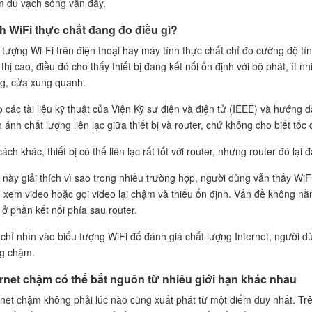
 dù vạch sóng vẫn đầy.
h WiFi thực chất đang đo điều gì?
 tượng Wi-Fi trên điện thoại hay máy tính thực chất chỉ đo cường độ tín 
 thị cao, điều đó cho thấy thiết bị đang kết nối ổn định với bộ phát, ít 
g, cửa xung quanh.
 các tài liệu kỹ thuật của Viện Kỹ sư điện và điện tử (IEEE) và hướng 
 ánh chất lượng liên lạc giữa thiết bị và router, chứ không cho biết tốc 
cách khác, thiết bị có thể liên lạc rất tốt với router, nhưng router đó lại
 này giải thích vì sao trong nhiều trường hợp, người dùng vẫn thấy WiFi
 xem video hoặc gọi video lại chậm và thiếu ổn định. Vấn đề không nằ
ở phần kết nối phía sau router.
chỉ nhìn vào biểu tượng WiFi để đánh giá chất lượng Internet, người d
g chậm.
ernet chậm có thể bắt nguồn từ nhiều giới hạn khác nhau
rnet chậm không phải lúc nào cũng xuất phát từ một điểm duy nhất. Trên 