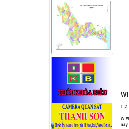
Wi
Thứ 
WiFi
này 