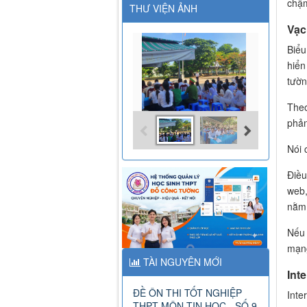
chậm
THƯ VIỆN ẢNH
Vạc
Biểu
hiển
tườn
Theo
phản
Nói 
Điều
web,
nằm 
Nếu 
mạn
TÀI NGUYÊN MỚI
Int
ĐỀ ÔN THI TỐT NGHIỆP
Inte
THPT MÔN TIN HỌC - SỐ 9