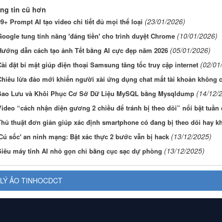
ng tin cũ hơn
(23/01/2026)
9+ Prompt AI tạo video chi tiết đủ mọi thể loại
(10/01/2026)
oogle tung tính năng 'đáng tiền' cho trình duyệt Chrome
(05/01/2026)
Hướng dẫn cách tạo ảnh Tết bằng AI cực đẹp năm 2026
(02/01
ài đặt bí mật giúp điện thoại Samsung tăng tốc truy cập internet
Chiêu lừa đảo mới khiến người xài ứng dụng chat mất tài khoản không 
(14/12/
Sao Lưu và Khôi Phục Cơ Sở Dữ Liệu MySQL bằng Mysqldump
ideo “cách nhận diện gương 2 chiều để tránh bị theo dõi” nổi bật tuần
Thủ thuật đơn giản giúp xác định smartphone có đang bị theo dõi hay k
(13/12/2025)
'Cú sốc' an ninh mạng: Bật xác thực 2 bước vẫn bị hack
(13/12/2025)
Siêu máy tính AI nhỏ gọn chỉ bằng cục sạc dự phòng
LÝ ẢO TINHOCDCT