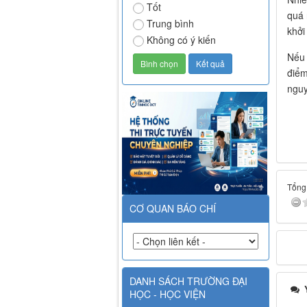
Tốt
quá 
Trung bình
khởi
Không có ý kiến
Nếu 
điểm
nguy
Tổng 
CƠ QUAN BÁO CHÍ
DANH SÁCH TRƯỜNG ĐẠI
Ý
HỌC - HỌC VIỆN