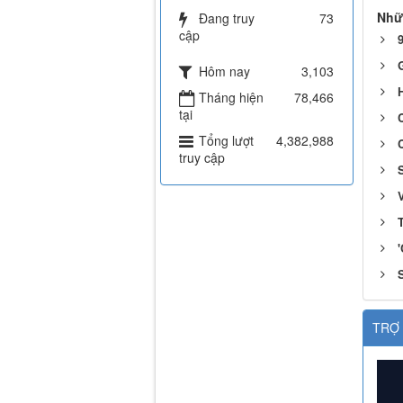
Nhữ
Đang truy
73
cập
9
G
Hôm nay
3,103
Tháng hiện
78,466
tại
C
Tổng lượt
4,382,988
truy cập
V
TRỢ 