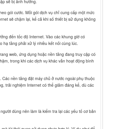
cập sẽ bị ảnh hưởng.
theo gói cước. Mỗi gói dịch vụ chỉ cung cấp một mức
net sẽ chậm lại, kể cả khi số thiết bị sử dụng không
ởng đến tốc độ Internet. Vào các khung giờ có
hạ tầng phải xử lý nhiều kết nối cùng lúc.
 Trang web, ứng dụng hoặc nền tảng đang truy cập có
 chậm, trong khi các dịch vụ khác vẫn hoạt động bình
ập. Các nền tảng đặt máy chủ ở nước ngoài phụ thuộc
ng, trải nghiệm Internet có thể giảm đáng kể, dù các
người dùng nên làm là kiểm tra lại các yếu tố cơ bản
 mà từ thói quen sử dụng chưa hợp lý. Ví dụ như để