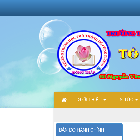
GIỚI THIỆU
TIN TỨC
CHÀO
BẢN ĐỒ HÀNH CHÍNH