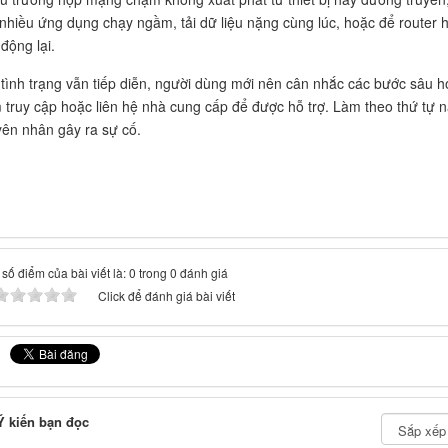
nhiều ứng dụng chạy ngầm, tải dữ liệu nặng cùng lúc, hoặc để router h
 động lại.
tình trạng vẫn tiếp diễn, người dùng mới nên cân nhắc các bước sâu h
 truy cập hoặc liên hệ nhà cung cấp để được hỗ trợ. Làm theo thứ tự n
ên nhân gây ra sự cố.
số điểm của bài viết là: 0 trong 0 đánh giá
Click để đánh giá bài viết
 kiến bạn đọc