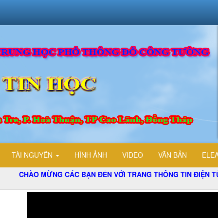
TÀI NGUYÊN
HÌNH ẢNH
VIDEO
VĂN BẢN
ELE
 MỪNG CÁC BẠN ĐẾN VỚI TRANG THÔNG TIN ĐIỆN TỬ TỔ TIN