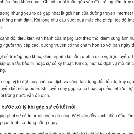
nhiều tầng khác nhau. Chỉ cần một khâu gặp vấn đề, trải nghiệm truy 
trong những yếu tố dễ gặp nhất là giới hạn của đường truyền Internet 
 thông nhất định. Khi tổng nhu cầu vượt quá mức cho phép, tốc độ Inter
u.
cạnh đó, điều kiện vận hành của mạng lưới theo thời điểm cũng ảnh hư
g người truy cập cao, đường truyền có thể chậm hơn so với ban ngày do 
t số trường hợp khác, điểm nghẽn lại nằm ở phía dịch vụ trực tuyến.
gặp quá tải, bảo trì hoặc sự cố kỹ thuật. Khi đó, một số dịch vụ mở rất
ng.
 cùng, vị trí đặt máy chủ của dịch vụ cũng tác động đến tốc độ truy c
tuyến kết nối quốc tế. Khi tuyến này gặp sự cố hoặc bị điều tiết lưu lượ
nối trong nước vẫn ổn định.
 bước xử lý khi gặp sự cố kết nối
gặp phải sự cố Internet chậm dù sóng WiFi vẫn đầy vạch, điều đầu tiên 
g quá trình sử dụng hằng ngày.
u trường hợp mạng chậm không xuất phát từ thiết bị hay đường truyền,