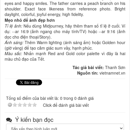
eyes and happy smiles. The father carries a peach branch on his
shoulder. Exact face likeness from reference photo. Bright
daylight, colorful, joyful energy, high fidelity.
Mẹo nhỏ để ảnh đẹp hơn
Tỉ lệ ảnh:
Nếu dùng Midjourney, hãy thêm tham số tỉ lệ ở cuối. Ví
dụ: --ar 16:9 (ảnh ngang cho máy tính/TV) hoặc --ar 9:16 (ảnh
dọc cho điện thoại/Story).
Ánh sáng:
Thêm Warm lighting (ánh sáng ấm) hoặc Golden hour
(giờ vàng) để tạo cảm giác sum vầy, hạnh phúc.
Màu sắc:
Nhấn mạnh Red and Gold color palette vì đây là hai
màu chủ đạo của Tết.
Tác giả bài viết:
Thanh Sơn
Nguồn tin:
vietnamnet.vn
Tổng số điểm của bài viết là: 0 trong 0 đánh giá
Click để đánh giá bài viết
Ý kiến bạn đọc