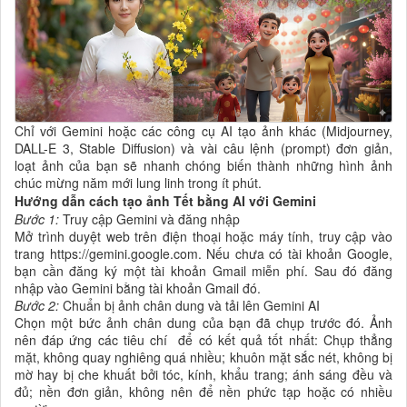
Chỉ với Gemini hoặc các công cụ AI tạo ảnh khác (Midjourney,
DALL-E 3, Stable Diffusion) và vài câu lệnh (prompt) đơn giản,
loạt ảnh của bạn sẽ nhanh chóng biến thành những hình ảnh
chúc mừng năm mới lung linh trong ít phút.
Hướng dẫn cách tạo ảnh Tết bằng AI với Gemini
Bước 1:
Truy cập Gemini và đăng nhập
Mở trình duyệt web trên điện thoại hoặc máy tính, truy cập vào
trang https://gemini.google.com. Nếu chưa có tài khoản Google,
bạn cần đăng ký một tài khoản Gmail miễn phí. Sau đó đăng
nhập vào Gemini bằng tài khoản Gmail đó.
Bước 2:
Chuẩn bị ảnh chân dung và tải lên Gemini AI
Chọn một bức ảnh chân dung của bạn đã chụp trước đó. Ảnh
nên đáp ứng các tiêu chí để có kết quả tốt nhất: Chụp thẳng
mặt, không quay nghiêng quá nhiều; khuôn mặt sắc nét, không bị
mờ hay bị che khuất bởi tóc, kính, khẩu trang; ánh sáng đều và
đủ; nền đơn giản, không nên để nền phức tạp hoặc có nhiều