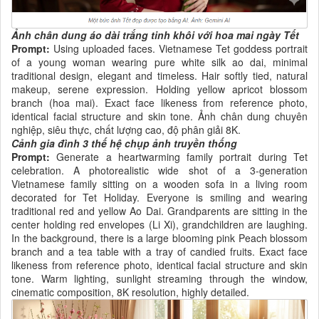
Ảnh chân dung áo dài trắng tinh khôi với hoa mai ngày Tết
Prompt:
Using uploaded faces. Vietnamese Tet goddess portrait
of a young woman wearing pure white silk ao dai, minimal
traditional design, elegant and timeless. Hair softly tied, natural
makeup, serene expression. Holding yellow apricot blossom
branch (hoa mai). Exact face likeness from reference photo,
identical facial structure and skin tone. Ảnh chân dung chuyên
nghiệp, siêu thực, chất lượng cao, độ phân giải 8K.
Cảnh gia đình 3 thế hệ chụp ảnh truyền thống
Prompt:
Generate a heartwarming family portrait during Tet
celebration. A photorealistic wide shot of a 3-generation
Vietnamese family sitting on a wooden sofa in a living room
decorated for Tet Holiday. Everyone is smiling and wearing
traditional red and yellow Ao Dai. Grandparents are sitting in the
center holding red envelopes (Li Xi), grandchildren are laughing.
In the background, there is a large blooming pink Peach blossom
branch and a tea table with a tray of candied fruits. Exact face
likeness from reference photo, identical facial structure and skin
tone. Warm lighting, sunlight streaming through the window,
cinematic composition, 8K resolution, highly detailed.