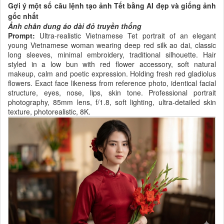
Gợi ý một số câu lệnh tạo ảnh Tết bằng AI đẹp và giống ảnh
gốc nhất
Ảnh chân dung áo dài đỏ truyền thống
Prompt:
Ultra-realistic Vietnamese Tet portrait of an elegant
young Vietnamese woman wearing deep red silk ao dai, classic
long sleeves, minimal embroidery, traditional silhouette. Hair
styled in a low bun with red flower accessory, soft natural
makeup, calm and poetic expression. Holding fresh red gladiolus
flowers. Exact face likeness from reference photo, identical facial
structure, eyes, nose, lips, skin tone. Professional portrait
photography, 85mm lens, f/1.8, soft lighting, ultra-detailed skin
texture, photorealistic, 8K.