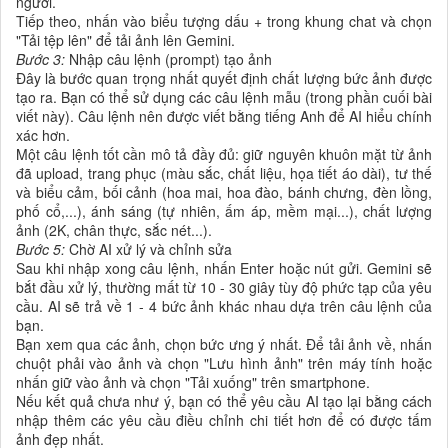
người.
Tiếp theo, nhấn vào biểu tượng dấu + trong khung chat và chọn
"Tải tệp lên" để tải ảnh lên Gemini.
Bước 3:
Nhập câu lệnh (prompt) tạo ảnh
Đây là bước quan trọng nhất quyết định chất lượng bức ảnh được
tạo ra. Bạn có thể sử dụng các câu lệnh mẫu (trong phần cuối bài
viết này). Câu lệnh nên được viết bằng tiếng Anh để AI hiểu chính
xác hơn.
Một câu lệnh tốt cần mô tả đầy đủ: giữ nguyên khuôn mặt từ ảnh
đã upload, trang phục (màu sắc, chất liệu, họa tiết áo dài), tư thế
và biểu cảm, bối cảnh (hoa mai, hoa đào, bánh chưng, đèn lồng,
phố cổ,...), ánh sáng (tự nhiên, ấm áp, mềm mại...), chất lượng
ảnh (2K, chân thực, sắc nét...).
Bước 5:
Chờ AI xử lý và chỉnh sửa
Sau khi nhập xong câu lệnh, nhấn Enter hoặc nút gửi. Gemini sẽ
bắt đầu xử lý, thường mất từ 10 - 30 giây tùy độ phức tạp của yêu
cầu. AI sẽ trả về 1 - 4 bức ảnh khác nhau dựa trên câu lệnh của
bạn.
Bạn xem qua các ảnh, chọn bức ưng ý nhất. Để tải ảnh về, nhấn
chuột phải vào ảnh và chọn "Lưu hình ảnh" trên máy tính hoặc
nhấn giữ vào ảnh và chọn "Tải xuống" trên smartphone.
Nếu kết quả chưa như ý, bạn có thể yêu cầu AI tạo lại bằng cách
nhập thêm các yêu cầu điều chỉnh chi tiết hơn để có được tấm
ảnh đẹp nhất.