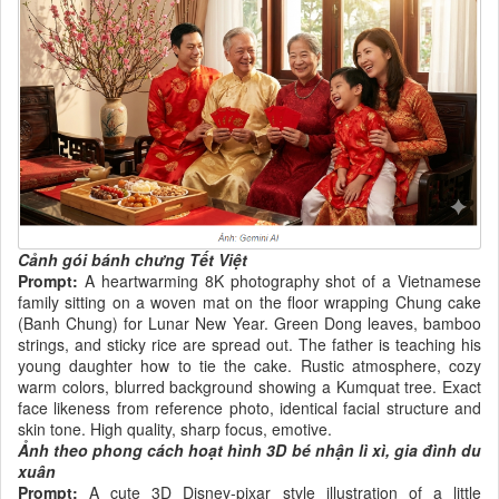
Cảnh gói bánh chưng Tết Việt
Prompt:
A heartwarming 8K photography shot of a Vietnamese
family sitting on a woven mat on the floor wrapping Chung cake
(Banh Chung) for Lunar New Year. Green Dong leaves, bamboo
strings, and sticky rice are spread out. The father is teaching his
young daughter how to tie the cake. Rustic atmosphere, cozy
warm colors, blurred background showing a Kumquat tree. Exact
face likeness from reference photo, identical facial structure and
skin tone. High quality, sharp focus, emotive.
Ảnh theo phong cách hoạt hình 3D bé nhận lì xì, gia đình du
xuân
Prompt:
A cute 3D Disney-pixar style illustration of a little