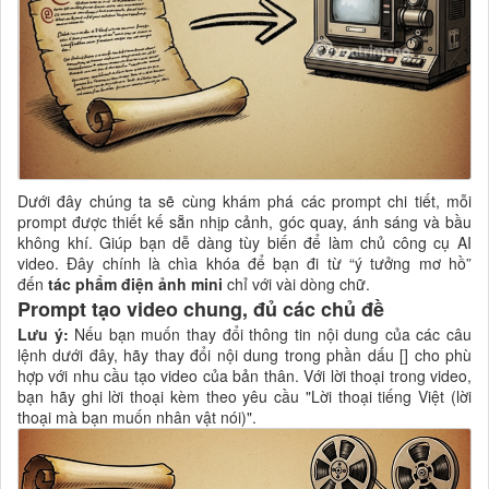
Dưới đây chúng ta sẽ cùng khám phá các prompt chi tiết, mỗi
prompt được thiết kế sẵn nhịp cảnh, góc quay, ánh sáng và bầu
không khí. Giúp bạn dễ dàng tùy biến để làm chủ công cụ AI
video. Đây chính là chìa khóa để bạn đi từ “ý tưởng mơ hồ”
đến
tác phẩm điện ảnh mini
chỉ với vài dòng chữ.
Prompt tạo video chung, đủ các chủ đề
Lưu ý:
Nếu bạn muốn thay đổi thông tin nội dung của các câu
lệnh dưới đây, hãy thay đổi nội dung trong phần dấu [] cho phù
hợp với nhu cầu tạo video của bản thân. Với lời thoại trong video,
bạn hãy ghi lời thoại kèm theo yêu cầu "Lời thoại tiếng Việt (lời
thoại mà bạn muốn nhân vật nói)".