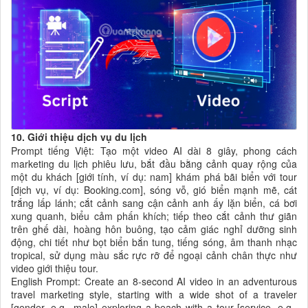
10. Giới thiệu dịch vụ du lịch
Prompt tiếng Việt: Tạo một video AI dài 8 giây, phong cách
marketing du lịch phiêu lưu, bắt đầu bằng cảnh quay rộng của
một du khách [giới tính, ví dụ: nam] khám phá bãi biển với tour
[dịch vụ, ví dụ: Booking.com], sóng vỗ, gió biển mạnh mẽ, cát
trắng lấp lánh; cắt cảnh sang cận cảnh anh ấy lặn biển, cá bơi
xung quanh, biểu cảm phấn khích; tiếp theo cắt cảnh thư giãn
trên ghế dài, hoàng hôn buông, tạo cảm giác nghỉ dưỡng sinh
động, chi tiết như bọt biển bắn tung, tiếng sóng, âm thanh nhạc
tropical, sử dụng màu sắc rực rỡ để ngoại cảnh chân thực như
video giới thiệu tour.
English Prompt: Create an 8-second AI video in an adventurous
travel marketing style, starting with a wide shot of a traveler
[gender, e.g., male] exploring a beach with a tour [service, e.g.,