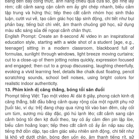
bảng đen đầy công thức, ánh nắng chiếu qua cửa sổ, gió nhẹ lay
rèm; cắt cảnh sang cận cảnh em ấy ghi chép nhanh, biểu cảm
tập trung và hứng thú; tiếp theo cắt cảnh nhóm học sinh thảo
luận, cười vui vẻ, tạo cảm giác học tập sinh động, chi tiết như bụi
phấn bay, tiếng bút chì viết, âm thanh chuông giờ học, sử dụng
màu sắc sáng sủa để ngoại cảnh chân thực.
English Prompt: Create an 8-second AI video in an inspirational
education style, starting with a wide shot of a student [age, e.g.,
teenager] sitting in a modern classroom, blackboard full of
formulas, sunlight through windows, light breeze moving curtains;
cut to a close-up of them jotting notes quickly, expression focused
and engaged; then cut to a group discussing, laughing cheerfully,
evoking a vivid learning feel, details like chalk dust floating, pencil
scratching sounds, school bell noises, using bright colors for
realistic indoor authenticity.
13. Phim kinh dị căng thẳng, bóng tối săn đuổi
Prompt tiếng Việt: Tạo một video AI dài 8 giây, phong cách kinh dị
căng thẳng, bắt đầu bằng cảnh quay rộng của một người phụ nữ
[tuổi tác, ví dụ: trẻ] đang chạy qua rừng tối vào ban đêm, cây cối
um tùm, sương mù dày đặc, gió hú lạnh lẽo; cắt cảnh sang cận
cảnh bóng tối đen kịt đuổi theo, tay cô ấy cầm đèn pin lập lòe,
biểu cảm hoảng loạn; tiếp theo cắt cảnh cô ấy ẩn nấp sau cây,
tiếng thở dồn dập, tạo cảm giác siêu nhiên sinh động, chi tiết như
lá khô vỡ dưới chân, bóng đen uốn éo, âm thanh tiếng rít, sử