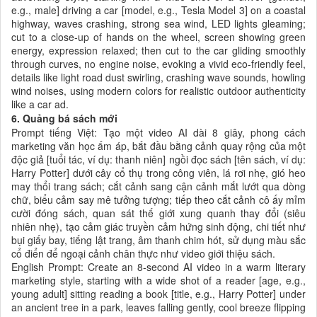
e.g., male] driving a car [model, e.g., Tesla Model 3] on a coastal
highway, waves crashing, strong sea wind, LED lights gleaming;
cut to a close-up of hands on the wheel, screen showing green
energy, expression relaxed; then cut to the car gliding smoothly
through curves, no engine noise, evoking a vivid eco-friendly feel,
details like light road dust swirling, crashing wave sounds, howling
wind noises, using modern colors for realistic outdoor authenticity
like a car ad.
6. Quảng bá sách mới
Prompt tiếng Việt: Tạo một video AI dài 8 giây, phong cách
marketing văn học ấm áp, bắt đầu bằng cảnh quay rộng của một
độc giả [tuổi tác, ví dụ: thanh niên] ngồi đọc sách [tên sách, ví dụ:
Harry Potter] dưới cây cổ thụ trong công viên, lá rơi nhẹ, gió heo
may thổi trang sách; cắt cảnh sang cận cảnh mắt lướt qua dòng
chữ, biểu cảm say mê tưởng tượng; tiếp theo cắt cảnh cô ấy mỉm
cười đóng sách, quan sát thế giới xung quanh thay đổi (siêu
nhiên nhẹ), tạo cảm giác truyền cảm hứng sinh động, chi tiết như
bụi giấy bay, tiếng lật trang, âm thanh chim hót, sử dụng màu sắc
cổ điển để ngoại cảnh chân thực như video giới thiệu sách.
English Prompt: Create an 8-second AI video in a warm literary
marketing style, starting with a wide shot of a reader [age, e.g.,
young adult] sitting reading a book [title, e.g., Harry Potter] under
an ancient tree in a park, leaves falling gently, cool breeze flipping