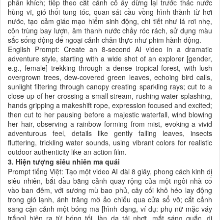
phấn khích; tiếp theo cắt cảnh cô ấy dừng lại trước thác nước
hùng vĩ, gió thổi tung tóc, quan sát cầu vồng hình thành từ hơi
nước, tạo cảm giác mạo hiểm sinh động, chi tiết như lá rơi nhẹ,
côn trùng bay lượn, âm thanh nước chảy róc rách, sử dụng màu
sắc sống động để ngoại cảnh chân thực như phim hành động.
English Prompt: Create an 8-second AI video in a dramatic
adventure style, starting with a wide shot of an explorer [gender,
e.g., female] trekking through a dense tropical forest, with lush
overgrown trees, dew-covered green leaves, echoing bird calls,
sunlight filtering through canopy creating sparkling rays; cut to a
close-up of her crossing a small stream, rushing water splashing,
hands gripping a makeshift rope, expression focused and excited;
then cut to her pausing before a majestic waterfall, wind blowing
her hair, observing a rainbow forming from mist, evoking a vivid
adventurous feel, details like gently falling leaves, insects
fluttering, trickling water sounds, using vibrant colors for realistic
outdoor authenticity like an action film.
3. Hiện tượng siêu nhiên ma quái
Prompt tiếng Việt: Tạo một video AI dài 8 giây, phong cách kinh dị
siêu nhiên, bắt đầu bằng cảnh quay rộng của một ngôi nhà cổ
vào ban đêm, với sương mù bao phủ, cây cối khô héo lay động
trong gió lạnh, ánh trăng mờ ảo chiếu qua cửa sổ vỡ; cắt cảnh
sang cận cảnh một bóng ma [hình dạng, ví dụ: phụ nữ mặc váy
trắng] hiện ra từ bóng tối, làn da tái nhợt, mắt sáng quắc, di