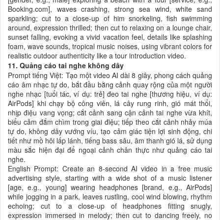
Booking.com], waves crashing, strong sea wind, white sand
sparkling; cut to a close-up of him snorkeling, fish swimming
around, expression thrilled; then cut to relaxing on a lounge chair,
sunset falling, evoking a vivid vacation feel, details like splashing
foam, wave sounds, tropical music noises, using vibrant colors for
realistic outdoor authenticity like a tour introduction video.
11. Quảng cáo tai nghe không dây
Prompt tiếng Việt: Tạo một video AI dài 8 giây, phong cách quảng
cáo âm nhạc tự do, bắt đầu bằng cảnh quay rộng của một người
nghe nhạc [tuổi tác, ví dụ: trẻ] đeo tai nghe [thương hiệu, ví dụ:
AirPods] khi chạy bộ công viên, lá cây rung rinh, gió mát thổi,
nhịp điệu vang vọng; cắt cảnh sang cận cảnh tai nghe vừa khít,
biểu cảm đắm chìm trong giai điệu; tiếp theo cắt cảnh nhảy múa
tự do, không dây vướng víu, tạo cảm giác tiện lợi sinh động, chi
tiết như mồ hôi lấp lánh, tiếng bass sâu, âm thanh gió lá, sử dụng
màu sắc hiện đại để ngoại cảnh chân thực như quảng cáo tai
nghe.
English Prompt: Create an 8-second AI video in a free music
advertising style, starting with a wide shot of a music listener
[age, e.g., young] wearing headphones [brand, e.g., AirPods]
while jogging in a park, leaves rustling, cool wind blowing, rhythm
echoing; cut to a close-up of headphones fitting snugly,
expression immersed in melody; then cut to dancing freely, no