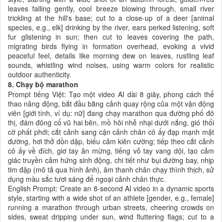
leaves falling gently, cool breeze blowing through, small river
trickling at the hill's base; cut to a close-up of a deer [animal
species, e.g., elk] drinking by the river, ears perked listening, soft
fur glistening in sun; then cut to leaves covering the path,
migrating birds flying in formation overhead, evoking a vivid
peaceful feel, details like morning dew on leaves, rustling leaf
sounds, whistling wind noises, using warm colors for realistic
outdoor authenticity.
8. Chạy bộ marathon
Prompt tiếng Việt: Tạo một video AI dài 8 giây, phong cách thể
thao năng động, bắt đầu bằng cảnh quay rộng của một vận động
viên [giới tính, ví dụ: nữ] đang chạy marathon qua đường phố đô
thị, đám đông cổ vũ hai bên, mồ hôi nhễ nhại dưới nắng, gió thổi
cờ phất phới; cắt cảnh sang cận cảnh chân cô ấy đạp mạnh mặt
đường, hơi thở dồn dập, biểu cảm kiên cường; tiếp theo cắt cảnh
cô ấy về đích, giơ tay ăn mừng, tiếng vỗ tay vang dội, tạo cảm
giác truyền cảm hứng sinh động, chi tiết như bụi đường bay, nhịp
tim đập (mô tả qua hình ảnh), âm thanh chân chạy thình thịch, sử
dụng màu sắc tươi sáng để ngoại cảnh chân thực.
English Prompt: Create an 8-second AI video in a dynamic sports
style, starting with a wide shot of an athlete [gender, e.g., female]
running a marathon through urban streets, cheering crowds on
sides, sweat dripping under sun, wind fluttering flags; cut to a