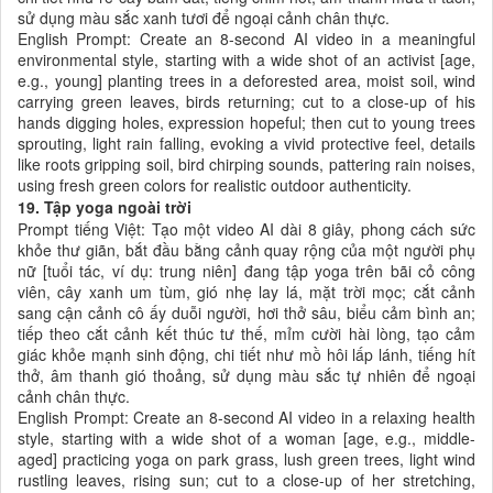
sử dụng màu sắc xanh tươi để ngoại cảnh chân thực.
English Prompt: Create an 8-second AI video in a meaningful
environmental style, starting with a wide shot of an activist [age,
e.g., young] planting trees in a deforested area, moist soil, wind
carrying green leaves, birds returning; cut to a close-up of his
hands digging holes, expression hopeful; then cut to young trees
sprouting, light rain falling, evoking a vivid protective feel, details
like roots gripping soil, bird chirping sounds, pattering rain noises,
using fresh green colors for realistic outdoor authenticity.
19. Tập yoga ngoài trời
Prompt tiếng Việt: Tạo một video AI dài 8 giây, phong cách sức
khỏe thư giãn, bắt đầu bằng cảnh quay rộng của một người phụ
nữ [tuổi tác, ví dụ: trung niên] đang tập yoga trên bãi cỏ công
viên, cây xanh um tùm, gió nhẹ lay lá, mặt trời mọc; cắt cảnh
sang cận cảnh cô ấy duỗi người, hơi thở sâu, biểu cảm bình an;
tiếp theo cắt cảnh kết thúc tư thế, mỉm cười hài lòng, tạo cảm
giác khỏe mạnh sinh động, chi tiết như mồ hôi lấp lánh, tiếng hít
thở, âm thanh gió thoảng, sử dụng màu sắc tự nhiên để ngoại
cảnh chân thực.
English Prompt: Create an 8-second AI video in a relaxing health
style, starting with a wide shot of a woman [age, e.g., middle-
aged] practicing yoga on park grass, lush green trees, light wind
rustling leaves, rising sun; cut to a close-up of her stretching,