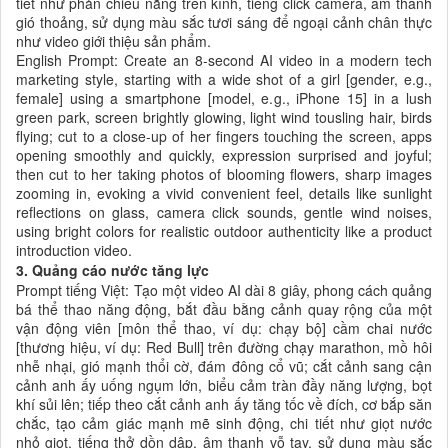
tiết như phản chiếu nắng trên kính, tiếng click camera, âm thanh
gió thoảng, sử dụng màu sắc tươi sáng để ngoại cảnh chân thực
như video giới thiệu sản phẩm.
English Prompt: Create an 8-second AI video in a modern tech
marketing style, starting with a wide shot of a girl [gender, e.g.,
female] using a smartphone [model, e.g., iPhone 15] in a lush
green park, screen brightly glowing, light wind tousling hair, birds
flying; cut to a close-up of her fingers touching the screen, apps
opening smoothly and quickly, expression surprised and joyful;
then cut to her taking photos of blooming flowers, sharp images
zooming in, evoking a vivid convenient feel, details like sunlight
reflections on glass, camera click sounds, gentle wind noises,
using bright colors for realistic outdoor authenticity like a product
introduction video.
3. Quảng cáo nước tăng lực
Prompt tiếng Việt: Tạo một video AI dài 8 giây, phong cách quảng
bá thể thao năng động, bắt đầu bằng cảnh quay rộng của một
vận động viên [môn thể thao, ví dụ: chạy bộ] cầm chai nước
[thương hiệu, ví dụ: Red Bull] trên đường chạy marathon, mồ hôi
nhễ nhại, gió mạnh thổi cờ, đám đông cổ vũ; cắt cảnh sang cận
cảnh anh ấy uống ngụm lớn, biểu cảm tràn đầy năng lượng, bọt
khí sủi lên; tiếp theo cắt cảnh anh ấy tăng tốc về đích, cơ bắp săn
chắc, tạo cảm giác mạnh mẽ sinh động, chi tiết như giọt nước
nhỏ giọt, tiếng thở dồn dập, âm thanh vỗ tay, sử dụng màu sắc