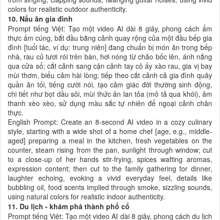
colors for realistic outdoor authenticity.
10. Nấu ăn gia đình
Prompt tiếng Việt: Tạo một video AI dài 8 giây, phong cách ẩm
thực ấm cúng, bắt đầu bằng cảnh quay rộng của một đầu bếp gia
đình [tuổi tác, ví dụ: trung niên] đang chuẩn bị món ăn trong bếp
nhà, rau củ tươi rói trên bàn, hơi nóng từ chảo bốc lên, ánh nắng
qua cửa sổ; cắt cảnh sang cận cảnh tay cô ấy xào rau, gia vị bay
mùi thơm, biểu cảm hài lòng; tiếp theo cắt cảnh cả gia đình quây
quần ăn tối, tiếng cười nói, tạo cảm giác đời thường sinh động,
chi tiết như bọt dầu sôi, mùi thức ăn lan tỏa (mô tả qua khói), âm
thanh xèo xèo, sử dụng màu sắc tự nhiên để ngoại cảnh chân
thực.
English Prompt: Create an 8-second AI video in a cozy culinary
style, starting with a wide shot of a home chef [age, e.g., middle-
aged] preparing a meal in the kitchen, fresh vegetables on the
counter, steam rising from the pan, sunlight through window; cut
to a close-up of her hands stir-frying, spices wafting aromas,
expression content; then cut to the family gathering for dinner,
laughter echoing, evoking a vivid everyday feel, details like
bubbling oil, food scents implied through smoke, sizzling sounds,
using natural colors for realistic indoor authenticity.
11. Du lịch - khám phá thành phố cổ
Prompt tiếng Việt: Tạo một video AI dài 8 giây, phong cách du lịch