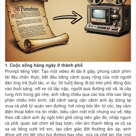
1. Cuộc sống hàng ngày ở thành phố
Prompt tiếng Việt: Tạo một video AI dài 8 giây, phong cách phim
tài liệu chân thực, bắt đầu bằng cảnh quay rộng của một người
đàn ông trẻ [tuổi tác, ví dụ: 30 tuổi] đang đi bộ trên phố đông đúc
vào buổi sáng, với xe cộ tấp nập, người qua đường vội vã, lá cây
rung rinh trong gió nhẹ, ánh nắng chiếu qua các tòa nhà cao tầng
phản chiếu trên kính; cắt cảnh sang cận cảnh anh ấy dừng lại
mua cà phê từ quán ven đường, hơi nóng bốc lên từ cốc, tay cầm
điện thoại kiểm tra tin nhắn, biểu cảm mệt mỏi nhưng vui vẻ; tiếp
theo cắt cảnh anh ấy ngồi trên ghế công viên gần đó, nhấp ngụm
cà phê, quan sát chim sẻ bay lượn, nền âm thanh tiếng xe cộ xa
xa và tiếng cười trẻ em, tạo cảm giác đời thường ấm áp, sinh
động với chi tiết như bụi đường bay nhẹ, mùi cà phê lan tỏa (mô