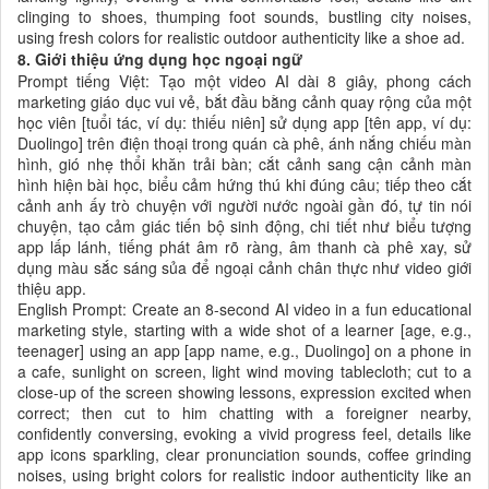
clinging to shoes, thumping foot sounds, bustling city noises,
using fresh colors for realistic outdoor authenticity like a shoe ad.
8. Giới thiệu ứng dụng học ngoại ngữ
Prompt tiếng Việt: Tạo một video AI dài 8 giây, phong cách
marketing giáo dục vui vẻ, bắt đầu bằng cảnh quay rộng của một
học viên [tuổi tác, ví dụ: thiếu niên] sử dụng app [tên app, ví dụ:
Duolingo] trên điện thoại trong quán cà phê, ánh nắng chiếu màn
hình, gió nhẹ thổi khăn trải bàn; cắt cảnh sang cận cảnh màn
hình hiện bài học, biểu cảm hứng thú khi đúng câu; tiếp theo cắt
cảnh anh ấy trò chuyện với người nước ngoài gần đó, tự tin nói
chuyện, tạo cảm giác tiến bộ sinh động, chi tiết như biểu tượng
app lấp lánh, tiếng phát âm rõ ràng, âm thanh cà phê xay, sử
dụng màu sắc sáng sủa để ngoại cảnh chân thực như video giới
thiệu app.
English Prompt: Create an 8-second AI video in a fun educational
marketing style, starting with a wide shot of a learner [age, e.g.,
teenager] using an app [app name, e.g., Duolingo] on a phone in
a cafe, sunlight on screen, light wind moving tablecloth; cut to a
close-up of the screen showing lessons, expression excited when
correct; then cut to him chatting with a foreigner nearby,
confidently conversing, evoking a vivid progress feel, details like
app icons sparkling, clear pronunciation sounds, coffee grinding
noises, using bright colors for realistic indoor authenticity like an