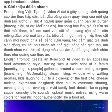
app introduction video.
9. Giới thiệu đồ ăn nhanh
Prompt tiếng Việt: Tạo một video AI dài 8 giây, phong cách quảng
cáo ẩm thực hấp dẫn, bắt đầu bằng cảnh quay rộng của một gia
đình [số lượng, ví dụ: 4 người] quây quần quanh bàn ăn burger
[thương hiệu, ví dụ: McDonald's], hơi nóng bốc lên, gió từ cửa sổ
thổi mùi thơm, trẻ em cười vui; cắt cảnh sang cận cảnh cắn
miếng đầu, phô mai tan chảy, biểu cảm ngon miệng; tiếp theo cắt
cảnh mọi người chia sẻ, tiếng cười vang, tạo cảm giác gia đình
sinh động, chi tiết như nước sốt nhỏ giọt, tiếng cắn giòn tan, âm
thanh nhạc vui tươi, sử dụng màu sắc ấm áp để ngoại cảnh chân
thực như quảng cáo thức ăn.
English Prompt: Create an 8-second AI video in an appealing
food advertising style, starting with a wide shot of a family
[quantity, e.g., 4 people] gathered around a table eating burgers
[brand, e.g., McDonald's], steam rising, window wind wafting
aromas, kids laughing; cut to a close-up of the first bite, cheese
melting, expression delighted; then cut to everyone sharing,
echoing laughter, evoking a vivid family feel, details like dripping
sauce, crunchy bite sounds, upbeat music noises, using warm
colors for realistic indoor authenticity like a food ad.