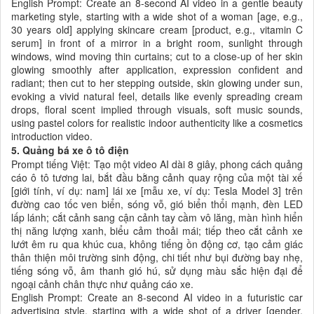
English Prompt: Create an 8-second AI video in a gentle beauty
marketing style, starting with a wide shot of a woman [age, e.g.,
30 years old] applying skincare cream [product, e.g., vitamin C
serum] in front of a mirror in a bright room, sunlight through
windows, wind moving thin curtains; cut to a close-up of her skin
glowing smoothly after application, expression confident and
radiant; then cut to her stepping outside, skin glowing under sun,
evoking a vivid natural feel, details like evenly spreading cream
drops, floral scent implied through visuals, soft music sounds,
using pastel colors for realistic indoor authenticity like a cosmetics
introduction video.
5. Quảng bá xe ô tô điện
Prompt tiếng Việt: Tạo một video AI dài 8 giây, phong cách quảng
cáo ô tô tương lai, bắt đầu bằng cảnh quay rộng của một tài xế
[giới tính, ví dụ: nam] lái xe [mẫu xe, ví dụ: Tesla Model 3] trên
đường cao tốc ven biển, sóng vỗ, gió biển thổi mạnh, đèn LED
lấp lánh; cắt cảnh sang cận cảnh tay cầm vô lăng, màn hình hiển
thị năng lượng xanh, biểu cảm thoải mái; tiếp theo cắt cảnh xe
lướt êm ru qua khúc cua, không tiếng ồn động cơ, tạo cảm giác
thân thiện môi trường sinh động, chi tiết như bụi đường bay nhẹ,
tiếng sóng vỗ, âm thanh gió hú, sử dụng màu sắc hiện đại để
ngoại cảnh chân thực như quảng cáo xe.
English Prompt: Create an 8-second AI video in a futuristic car
advertising style, starting with a wide shot of a driver [gender,