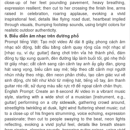
close-up of her feet pounding pavement, heavy breathing,
expression resilient; then cut to her crossing the finish line, arms
raised in celebration, roaring applause, evoking a vivid
inspirational feel, details like flying road dust, heartbeat implied
through visuals, thumping footstep sounds, using bright colors for
realistic outdoor authenticity.
9. Biểu diễn âm nhạc trên đường phố
Prompt tiếng Việt: Tạo một video AI dài 8 giây, phong cách âm
nhạc sôi động, bắt đầu bằng cảnh quay rộng của một nhạc sĩ
[nhạc cụ, ví dụ: guitar] đang chơi trên vỉa hè thành phố, đám
đông tụ tập xung quanh, đèn đường lấp lánh buổi tối, gió nhẹ thổi
tờ giấy nhạc; cắt cảnh sang cận cảnh tay anh ấy gảy đàn, giọng
hát vang vọng, biểu cảm say mê; tiếp theo cắt cảnh mọi người
nhún nhảy theo nhịp, đèn neon phản chiếu, tạo cảm giác vui vẻ
sinh động, chi tiết như khói từ miệng hát, tiếng vỗ tay, âm thanh
guitar réo rắt, sử dụng màu sắc rực rỡ để ngoại cảnh chân thực.
English Prompt: Create an 8-second AI video in a vibrant music
style, starting with a wide shot of a musician [instrument, e.g.,
guitar] performing on a city sidewalk, gathering crowd around,
streetlights twinkling at dusk, light wind fluttering sheet music; cut
to a close-up of his fingers strumming, voice echoing, expression
passionate; then cut to people swaying to the beat, neon lights
reflecting, evoking a vivid joyful feel, details like breath steam
from singing, clapping sounds, twanging guitar noises, using vivid