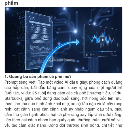
phẩm
1. Quảng bá sản phẩm cà phê mới
Prompt tiếng Việt: Tạo một video AI dài 8 giây, phong cách quảng
cáo hấp dẫn, bắt đầu bằng cảnh quay rộng của một người trẻ
[tuổi tác, ví dụ: 25 tuổi] đang cầm cốc cà phê [thương hiệu, ví dụ:
Starbucks] giữa phố đông đúc buổi sáng, hơi nóng bốc lên, mùi
thơm lan tỏa qua hình ảnh khói nhẹ, xe cộ tấp nập và lá cây rung
rinh; cắt cảnh sang cận cảnh anh ấy nhấp ngụm đầu tiên, biểu
cảm thư giãn hạnh phúc, hạt cà phê rang xay lấp lánh dưới nắng;
tiếp theo cắt cảnh nhóm bạn quây quần thưởng thức, cười nói vui
vẻ, tạo cảm giác năng lượng đời thường sinh động, chi tiết như