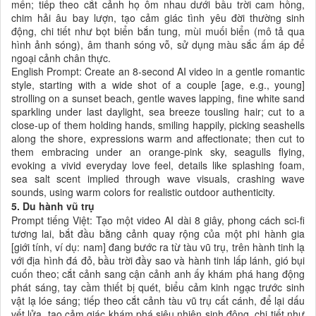
mến; tiếp theo cắt cảnh họ ôm nhau dưới bầu trời cam hồng,
chim hải âu bay lượn, tạo cảm giác tình yêu đời thường sinh
động, chi tiết như bọt biển bắn tung, mùi muối biển (mô tả qua
hình ảnh sóng), âm thanh sóng vỗ, sử dụng màu sắc ấm áp để
ngoại cảnh chân thực.
English Prompt: Create an 8-second AI video in a gentle romantic
style, starting with a wide shot of a couple [age, e.g., young]
strolling on a sunset beach, gentle waves lapping, fine white sand
sparkling under last daylight, sea breeze tousling hair; cut to a
close-up of them holding hands, smiling happily, picking seashells
along the shore, expressions warm and affectionate; then cut to
them embracing under an orange-pink sky, seagulls flying,
evoking a vivid everyday love feel, details like splashing foam,
sea salt scent implied through wave visuals, crashing wave
sounds, using warm colors for realistic outdoor authenticity.
5. Du hành vũ trụ
Prompt tiếng Việt: Tạo một video AI dài 8 giây, phong cách sci-fi
tương lai, bắt đầu bằng cảnh quay rộng của một phi hành gia
[giới tính, ví dụ: nam] đang bước ra từ tàu vũ trụ, trên hành tinh lạ
với địa hình đá đỏ, bầu trời đầy sao và hành tinh lấp lánh, gió bụi
cuốn theo; cắt cảnh sang cận cảnh anh ấy khám phá hang động
phát sáng, tay cầm thiết bị quét, biểu cảm kinh ngạc trước sinh
vật lạ lóe sáng; tiếp theo cắt cảnh tàu vũ trụ cất cánh, để lại dấu
vết lửa, tạo cảm giác khám phá siêu nhiên sinh động, chi tiết như