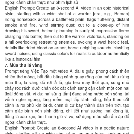
ngoại cảnh chân thực như phim lịch sử.
English Prompt: Create an 8-second AI video in an epic historical
style, starting with a wide shot of a warrior [era, e.g., Roman]
riding horseback across a battlefield plain, flags fluttering, distant
smoke and fire, wind stirring dust; cut to a close-up of him
drawing his sword, helmet gleaming in sunlight, expression fierce
charging into battle; then cut to the warrior victorious, standing on
a hill overlooking retreating enemies, evoking a vivid heroic feel,
details like dried blood on armor, horse neighing sounds, clashing
sword noises, using classic colors for realistic outdoor authenticity
like a historical film.
7. Mùa thu lá vàng
Prompt tiếng Việt: Tạo một video AI dài 8 giây, phong cách thiên
nhiên thơ mộng, bắt đầu bằng cảnh quay rộng của một khu rừng
mùa thu, lá vàng đỏ rơi lả tả, gió heo may thổi qua, sông nhỏ
chảy róc rách dưới chân đồi; cắt cảnh sang cận cảnh một con nai
[loài động vật, ví dụ: nai sừng tấm] đang uống nước bên sông, tai
vểnh nghe ngóng, lông mềm mại lấp lánh nắng; tiếp theo cắt
cảnh lá rơi phủ kín lối đi, chim di cư bay thành đàn trên trời, tạo
cảm giác bình yên sinh động, chi tiết như sương mai đọng lá,
tiếng lá xào xạc, âm thanh gió vi vu, sử dụng màu sắc ấm áp để
ngoại cảnh chân thực.
English Prompt: Create an 8-second AI video in a poetic nature
style, starting with a wide shot of an autumn forest, golden-red