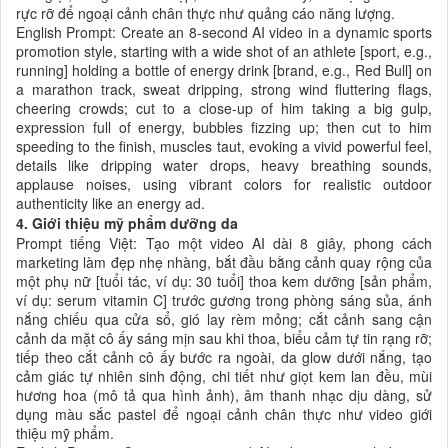
rực rỡ để ngoại cảnh chân thực như quảng cáo năng lượng.
English Prompt: Create an 8-second AI video in a dynamic sports
promotion style, starting with a wide shot of an athlete [sport, e.g.,
running] holding a bottle of energy drink [brand, e.g., Red Bull] on
a marathon track, sweat dripping, strong wind fluttering flags,
cheering crowds; cut to a close-up of him taking a big gulp,
expression full of energy, bubbles fizzing up; then cut to him
speeding to the finish, muscles taut, evoking a vivid powerful feel,
details like dripping water drops, heavy breathing sounds,
applause noises, using vibrant colors for realistic outdoor
authenticity like an energy ad.
4. Giới thiệu mỹ phẩm dưỡng da
Prompt tiếng Việt: Tạo một video AI dài 8 giây, phong cách
marketing làm đẹp nhẹ nhàng, bắt đầu bằng cảnh quay rộng của
một phụ nữ [tuổi tác, ví dụ: 30 tuổi] thoa kem dưỡng [sản phẩm,
ví dụ: serum vitamin C] trước gương trong phòng sáng sủa, ánh
nắng chiếu qua cửa sổ, gió lay rèm mỏng; cắt cảnh sang cận
cảnh da mặt cô ấy sáng mịn sau khi thoa, biểu cảm tự tin rạng rỡ;
tiếp theo cắt cảnh cô ấy bước ra ngoài, da glow dưới nắng, tạo
cảm giác tự nhiên sinh động, chi tiết như giọt kem lan đều, mùi
hương hoa (mô tả qua hình ảnh), âm thanh nhạc dịu dàng, sử
dụng màu sắc pastel để ngoại cảnh chân thực như video giới
thiệu mỹ phẩm.