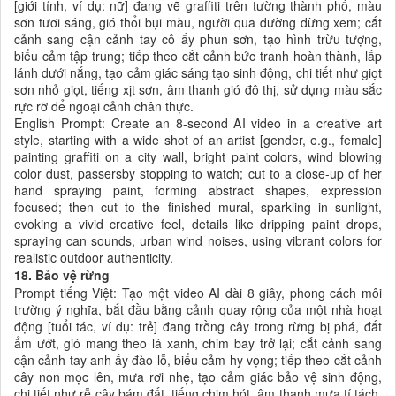
[giới tính, ví dụ: nữ] đang vẽ graffiti trên tường thành phố, màu
sơn tươi sáng, gió thổi bụi màu, người qua đường dừng xem; cắt
cảnh sang cận cảnh tay cô ấy phun sơn, tạo hình trừu tượng,
biểu cảm tập trung; tiếp theo cắt cảnh bức tranh hoàn thành, lấp
lánh dưới nắng, tạo cảm giác sáng tạo sinh động, chi tiết như giọt
sơn nhỏ giọt, tiếng xịt sơn, âm thanh gió đô thị, sử dụng màu sắc
rực rỡ để ngoại cảnh chân thực.
English Prompt: Create an 8-second AI video in a creative art
style, starting with a wide shot of an artist [gender, e.g., female]
painting graffiti on a city wall, bright paint colors, wind blowing
color dust, passersby stopping to watch; cut to a close-up of her
hand spraying paint, forming abstract shapes, expression
focused; then cut to the finished mural, sparkling in sunlight,
evoking a vivid creative feel, details like dripping paint drops,
spraying can sounds, urban wind noises, using vibrant colors for
realistic outdoor authenticity.
18. Bảo vệ rừng
Prompt tiếng Việt: Tạo một video AI dài 8 giây, phong cách môi
trường ý nghĩa, bắt đầu bằng cảnh quay rộng của một nhà hoạt
động [tuổi tác, ví dụ: trẻ] đang trồng cây trong rừng bị phá, đất
ẩm ướt, gió mang theo lá xanh, chim bay trở lại; cắt cảnh sang
cận cảnh tay anh ấy đào lỗ, biểu cảm hy vọng; tiếp theo cắt cảnh
cây non mọc lên, mưa rơi nhẹ, tạo cảm giác bảo vệ sinh động,
chi tiết như rễ cây bám đất, tiếng chim hót, âm thanh mưa tí tách,