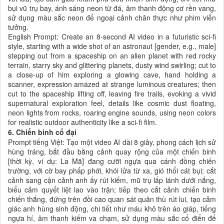
bụi vũ trụ bay, ánh sáng neon từ đá, âm thanh động cơ rền vang,
sử dụng màu sắc neon để ngoại cảnh chân thực như phim viễn
tưởng.
English Prompt: Create an 8-second AI video in a futuristic sci-fi
style, starting with a wide shot of an astronaut [gender, e.g., male]
stepping out from a spaceship on an alien planet with red rocky
terrain, starry sky and glittering planets, dusty wind swirling; cut to
a close-up of him exploring a glowing cave, hand holding a
scanner, expression amazed at strange luminous creatures; then
cut to the spaceship lifting off, leaving fire trails, evoking a vivid
supernatural exploration feel, details like cosmic dust floating,
neon lights from rocks, roaring engine sounds, using neon colors
for realistic outdoor authenticity like a sci-fi film.
6. Chiến binh cổ đại
Prompt tiếng Việt: Tạo một video AI dài 8 giây, phong cách lịch sử
hùng tráng, bắt đầu bằng cảnh quay rộng của một chiến binh
[thời kỳ, ví dụ: La Mã] đang cưỡi ngựa qua cánh đồng chiến
trường, với cờ bay phấp phới, khói lửa từ xa, gió thổi cát bụi; cắt
cảnh sang cận cảnh anh ấy rút kiếm, mũ trụ lấp lánh dưới nắng,
biểu cảm quyết liệt lao vào trận; tiếp theo cắt cảnh chiến binh
chiến thắng, đứng trên đồi cao quan sát quân thù rút lui, tạo cảm
giác anh hùng sinh động, chi tiết như máu khô trên áo giáp, tiếng
ngựa hí, âm thanh kiếm va chạm, sử dụng màu sắc cổ điển để