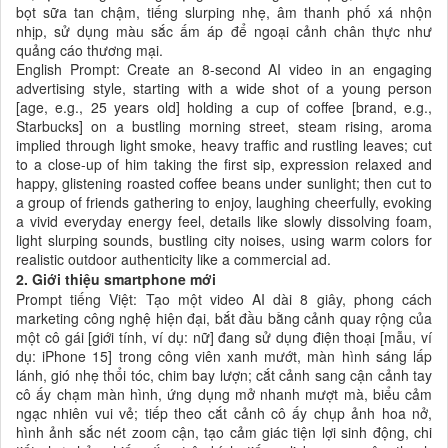
bọt sữa tan chậm, tiếng slurping nhẹ, âm thanh phố xá nhộn
nhịp, sử dụng màu sắc ấm áp để ngoại cảnh chân thực như
quảng cáo thương mại.
English Prompt: Create an 8-second AI video in an engaging
advertising style, starting with a wide shot of a young person
[age, e.g., 25 years old] holding a cup of coffee [brand, e.g.,
Starbucks] on a bustling morning street, steam rising, aroma
implied through light smoke, heavy traffic and rustling leaves; cut
to a close-up of him taking the first sip, expression relaxed and
happy, glistening roasted coffee beans under sunlight; then cut to
a group of friends gathering to enjoy, laughing cheerfully, evoking
a vivid everyday energy feel, details like slowly dissolving foam,
light slurping sounds, bustling city noises, using warm colors for
realistic outdoor authenticity like a commercial ad.
2. Giới thiệu smartphone mới
Prompt tiếng Việt: Tạo một video AI dài 8 giây, phong cách
marketing công nghệ hiện đại, bắt đầu bằng cảnh quay rộng của
một cô gái [giới tính, ví dụ: nữ] đang sử dụng điện thoại [mẫu, ví
dụ: iPhone 15] trong công viên xanh mướt, màn hình sáng lấp
lánh, gió nhẹ thổi tóc, chim bay lượn; cắt cảnh sang cận cảnh tay
cô ấy chạm màn hình, ứng dụng mở nhanh mượt mà, biểu cảm
ngạc nhiên vui vẻ; tiếp theo cắt cảnh cô ấy chụp ảnh hoa nở,
hình ảnh sắc nét zoom cận, tạo cảm giác tiện lợi sinh động, chi