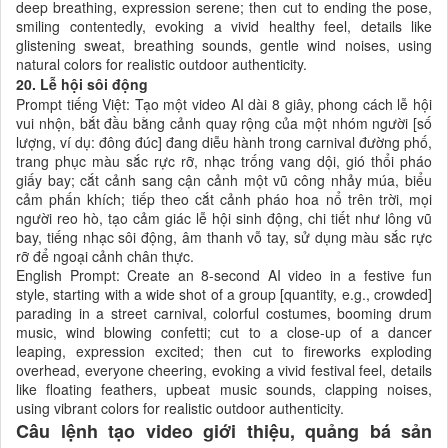
deep breathing, expression serene; then cut to ending the pose,
smiling contentedly, evoking a vivid healthy feel, details like
glistening sweat, breathing sounds, gentle wind noises, using
natural colors for realistic outdoor authenticity.
20. Lễ hội sôi động
Prompt tiếng Việt: Tạo một video AI dài 8 giây, phong cách lễ hội
vui nhộn, bắt đầu bằng cảnh quay rộng của một nhóm người [số
lượng, ví dụ: đông đúc] đang diễu hành trong carnival đường phố,
trang phục màu sắc rực rỡ, nhạc trống vang dội, gió thổi pháo
giấy bay; cắt cảnh sang cận cảnh một vũ công nhảy múa, biểu
cảm phấn khích; tiếp theo cắt cảnh pháo hoa nổ trên trời, mọi
người reo hò, tạo cảm giác lễ hội sinh động, chi tiết như lông vũ
bay, tiếng nhạc sôi động, âm thanh vỗ tay, sử dụng màu sắc rực
rỡ để ngoại cảnh chân thực.
English Prompt: Create an 8-second AI video in a festive fun
style, starting with a wide shot of a group [quantity, e.g., crowded]
parading in a street carnival, colorful costumes, booming drum
music, wind blowing confetti; cut to a close-up of a dancer
leaping, expression excited; then cut to fireworks exploding
overhead, everyone cheering, evoking a vivid festival feel, details
like floating feathers, upbeat music sounds, clapping noises,
using vibrant colors for realistic outdoor authenticity.
Câu lệnh tạo video giới thiệu, quảng bá sản