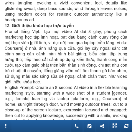
wires tangling, evoking a vivid convenient feel, details like
glistening sweat, deep bass sounds, wind through leaves noises,
using modern colors for realistic outdoor authenticity like a
headphones ad.
12. Giới thiệu khóa học trực tuyến
Prompt tiếng Việt: Tạo một video AI dài 8 giây, phong cách
marketing học tập linh hoạt, bắt đầu bằng cảnh quay rộng của
một học viên [giới tính, ví dụ: nữ] học qua laptop [nền tảng, ví dụ:
Coursera] ở nhà, ánh nắng qua cửa, gió lay cây ngoài sân; cắt
cảnh sang cận cảnh màn hình bài giảng, biểu cảm tập trung
hứng thú; tiếp theo cắt cảnh áp dụng kiến thức, thành công mỉm
cười, tạo cảm giác phát triển bản thân sinh động, chi tiết như con
trỏ chuột di chuyển, tiếng giảng viên nói, âm thanh gõ bàn phím,
sử dụng màu sắc sáng sủa để ngoại cảnh chân thực như video
giới thiệu khóa học.
English Prompt: Create an 8-second AI video in a flexible learning
marketing style, starting with a wide shot of a student [gender,
e.g., female] learning via laptop [platform, e.g., Coursera] at
home, sunlight through door, wind moving outdoor trees; cut to a
close-up of the screen lecture, expression focused and engaged;
then cut to applying knowledge, succeeding with a smile, evoking
a vivid self-development feel, details like mouse cursor moving,
instructor voice sounds, keyboard typing noises, using bright
colors for realistic indoor authenticity like a course introduction