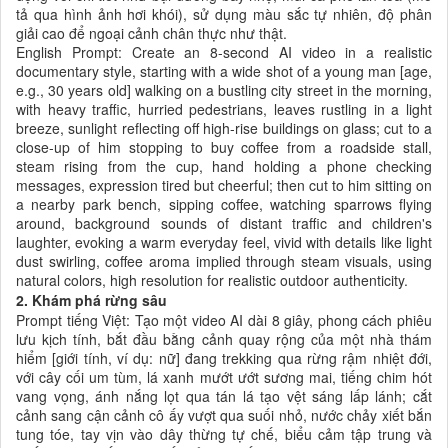
tả qua hình ảnh hơi khói), sử dụng màu sắc tự nhiên, độ phân
giải cao để ngoại cảnh chân thực như thật.
English Prompt: Create an 8-second AI video in a realistic
documentary style, starting with a wide shot of a young man [age,
e.g., 30 years old] walking on a bustling city street in the morning,
with heavy traffic, hurried pedestrians, leaves rustling in a light
breeze, sunlight reflecting off high-rise buildings on glass; cut to a
close-up of him stopping to buy coffee from a roadside stall,
steam rising from the cup, hand holding a phone checking
messages, expression tired but cheerful; then cut to him sitting on
a nearby park bench, sipping coffee, watching sparrows flying
around, background sounds of distant traffic and children's
laughter, evoking a warm everyday feel, vivid with details like light
dust swirling, coffee aroma implied through steam visuals, using
natural colors, high resolution for realistic outdoor authenticity.
2. Khám phá rừng sâu
Prompt tiếng Việt: Tạo một video AI dài 8 giây, phong cách phiêu
lưu kịch tính, bắt đầu bằng cảnh quay rộng của một nhà thám
hiểm [giới tính, ví dụ: nữ] đang trekking qua rừng rậm nhiệt đới,
với cây cối um tùm, lá xanh mướt ướt sương mai, tiếng chim hót
vang vọng, ánh nắng lọt qua tán lá tạo vệt sáng lấp lánh; cắt
cảnh sang cận cảnh cô ấy vượt qua suối nhỏ, nước chảy xiết bắn
tung tóe, tay vịn vào dây thừng tự chế, biểu cảm tập trung và