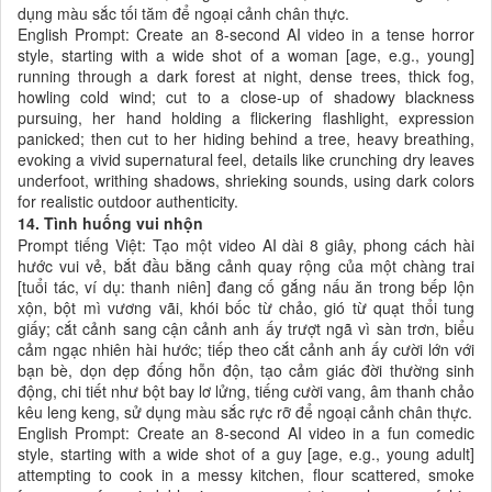
dụng màu sắc tối tăm để ngoại cảnh chân thực.
English Prompt: Create an 8-second AI video in a tense horror
style, starting with a wide shot of a woman [age, e.g., young]
running through a dark forest at night, dense trees, thick fog,
howling cold wind; cut to a close-up of shadowy blackness
pursuing, her hand holding a flickering flashlight, expression
panicked; then cut to her hiding behind a tree, heavy breathing,
evoking a vivid supernatural feel, details like crunching dry leaves
underfoot, writhing shadows, shrieking sounds, using dark colors
for realistic outdoor authenticity.
14. Tình huống vui nhộn
Prompt tiếng Việt: Tạo một video AI dài 8 giây, phong cách hài
hước vui vẻ, bắt đầu bằng cảnh quay rộng của một chàng trai
[tuổi tác, ví dụ: thanh niên] đang cố gắng nấu ăn trong bếp lộn
xộn, bột mì vương vãi, khói bốc từ chảo, gió từ quạt thổi tung
giấy; cắt cảnh sang cận cảnh anh ấy trượt ngã vì sàn trơn, biểu
cảm ngạc nhiên hài hước; tiếp theo cắt cảnh anh ấy cười lớn với
bạn bè, dọn dẹp đống hỗn độn, tạo cảm giác đời thường sinh
động, chi tiết như bột bay lơ lửng, tiếng cười vang, âm thanh chảo
kêu leng keng, sử dụng màu sắc rực rỡ để ngoại cảnh chân thực.
English Prompt: Create an 8-second AI video in a fun comedic
style, starting with a wide shot of a guy [age, e.g., young adult]
attempting to cook in a messy kitchen, flour scattered, smoke