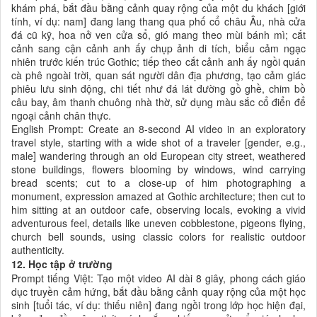
khám phá, bắt đầu bằng cảnh quay rộng của một du khách [giới
tính, ví dụ: nam] đang lang thang qua phố cổ châu Âu, nhà cửa
đá cũ kỹ, hoa nở ven cửa sổ, gió mang theo mùi bánh mì; cắt
cảnh sang cận cảnh anh ấy chụp ảnh di tích, biểu cảm ngạc
nhiên trước kiến trúc Gothic; tiếp theo cắt cảnh anh ấy ngồi quán
cà phê ngoài trời, quan sát người dân địa phương, tạo cảm giác
phiêu lưu sinh động, chi tiết như đá lát đường gồ ghề, chim bồ
câu bay, âm thanh chuông nhà thờ, sử dụng màu sắc cổ điển để
ngoại cảnh chân thực.
English Prompt: Create an 8-second AI video in an exploratory
travel style, starting with a wide shot of a traveler [gender, e.g.,
male] wandering through an old European city street, weathered
stone buildings, flowers blooming by windows, wind carrying
bread scents; cut to a close-up of him photographing a
monument, expression amazed at Gothic architecture; then cut to
him sitting at an outdoor cafe, observing locals, evoking a vivid
adventurous feel, details like uneven cobblestone, pigeons flying,
church bell sounds, using classic colors for realistic outdoor
authenticity.
12. Học tập ở trường
Prompt tiếng Việt: Tạo một video AI dài 8 giây, phong cách giáo
dục truyền cảm hứng, bắt đầu bằng cảnh quay rộng của một học
sinh [tuổi tác, ví dụ: thiếu niên] đang ngồi trong lớp học hiện đại,