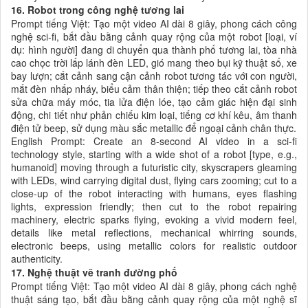
16. Robot trong công nghệ tương lai
Prompt tiếng Việt: Tạo một video AI dài 8 giây, phong cách công
nghệ sci-fi, bắt đầu bằng cảnh quay rộng của một robot [loại, ví
dụ: hình người] đang di chuyển qua thành phố tương lai, tòa nhà
cao chọc trời lấp lánh đèn LED, gió mang theo bụi kỹ thuật số, xe
bay lượn; cắt cảnh sang cận cảnh robot tương tác với con người,
mắt đèn nhấp nháy, biểu cảm thân thiện; tiếp theo cắt cảnh robot
sửa chữa máy móc, tia lửa điện lóe, tạo cảm giác hiện đại sinh
động, chi tiết như phản chiếu kim loại, tiếng cơ khí kêu, âm thanh
điện tử beep, sử dụng màu sắc metallic để ngoại cảnh chân thực.
English Prompt: Create an 8-second AI video in a sci-fi
technology style, starting with a wide shot of a robot [type, e.g.,
humanoid] moving through a futuristic city, skyscrapers gleaming
with LEDs, wind carrying digital dust, flying cars zooming; cut to a
close-up of the robot interacting with humans, eyes flashing
lights, expression friendly; then cut to the robot repairing
machinery, electric sparks flying, evoking a vivid modern feel,
details like metal reflections, mechanical whirring sounds,
electronic beeps, using metallic colors for realistic outdoor
authenticity.
17. Nghệ thuật vẽ tranh đường phố
Prompt tiếng Việt: Tạo một video AI dài 8 giây, phong cách nghệ
thuật sáng tạo, bắt đầu bằng cảnh quay rộng của một nghệ sĩ