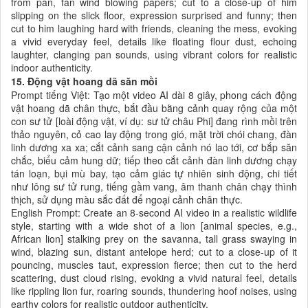
from pan, fan wind blowing papers; cut to a close-up of him
slipping on the slick floor, expression surprised and funny; then
cut to him laughing hard with friends, cleaning the mess, evoking
a vivid everyday feel, details like floating flour dust, echoing
laughter, clanging pan sounds, using vibrant colors for realistic
indoor authenticity.
15. Động vật hoang dã săn mồi
Prompt tiếng Việt: Tạo một video AI dài 8 giây, phong cách động
vật hoang dã chân thực, bắt đầu bằng cảnh quay rộng của một
con sư tử [loài động vật, ví dụ: sư tử châu Phi] đang rình mồi trên
thảo nguyên, cỏ cao lay động trong gió, mặt trời chói chang, đàn
linh dương xa xa; cắt cảnh sang cận cảnh nó lao tới, cơ bắp săn
chắc, biểu cảm hung dữ; tiếp theo cắt cảnh đàn linh dương chạy
tán loạn, bụi mù bay, tạo cảm giác tự nhiên sinh động, chi tiết
như lông sư tử rung, tiếng gầm vang, âm thanh chân chạy thình
thịch, sử dụng màu sắc đất để ngoại cảnh chân thực.
English Prompt: Create an 8-second AI video in a realistic wildlife
style, starting with a wide shot of a lion [animal species, e.g.,
African lion] stalking prey on the savanna, tall grass swaying in
wind, blazing sun, distant antelope herd; cut to a close-up of it
pouncing, muscles taut, expression fierce; then cut to the herd
scattering, dust cloud rising, evoking a vivid natural feel, details
like rippling lion fur, roaring sounds, thundering hoof noises, using
earthy colors for realistic outdoor authenticity.