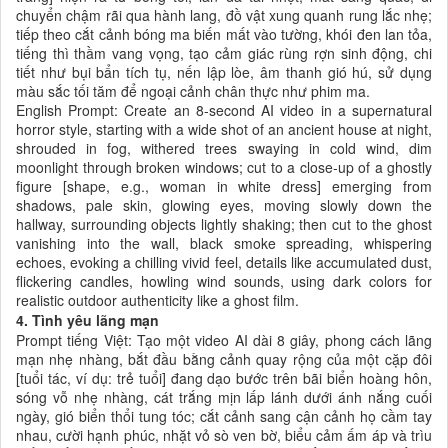
chuyển chậm rãi qua hành lang, đồ vật xung quanh rung lắc nhẹ;
tiếp theo cắt cảnh bóng ma biến mất vào tường, khói đen lan tỏa,
tiếng thì thầm vang vọng, tạo cảm giác rùng rợn sinh động, chi
tiết như bụi bẩn tích tụ, nến lập lòe, âm thanh gió hú, sử dụng
màu sắc tối tăm để ngoại cảnh chân thực như phim ma.
English Prompt: Create an 8-second AI video in a supernatural
horror style, starting with a wide shot of an ancient house at night,
shrouded in fog, withered trees swaying in cold wind, dim
moonlight through broken windows; cut to a close-up of a ghostly
figure [shape, e.g., woman in white dress] emerging from
shadows, pale skin, glowing eyes, moving slowly down the
hallway, surrounding objects lightly shaking; then cut to the ghost
vanishing into the wall, black smoke spreading, whispering
echoes, evoking a chilling vivid feel, details like accumulated dust,
flickering candles, howling wind sounds, using dark colors for
realistic outdoor authenticity like a ghost film.
4. Tình yêu lãng mạn
Prompt tiếng Việt: Tạo một video AI dài 8 giây, phong cách lãng
mạn nhẹ nhàng, bắt đầu bằng cảnh quay rộng của một cặp đôi
[tuổi tác, ví dụ: trẻ tuổi] đang dạo bước trên bãi biển hoàng hôn,
sóng vỗ nhẹ nhàng, cát trắng mịn lấp lánh dưới ánh nắng cuối
ngày, gió biển thổi tung tóc; cắt cảnh sang cận cảnh họ cầm tay
nhau, cười hạnh phúc, nhặt vỏ sò ven bờ, biểu cảm ấm áp và trìu