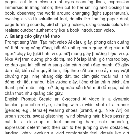
pages; cut to a close-up of eyes scanning lines, expression
immersed in imagination; then cut to her smiling and closing the
book, observing the world around changing (light supernatural),
evoking a vivid inspirational feel, details like floating paper dust,
page-turning sounds, bird chirping noises, using classic colors for
realistic outdoor authenticity like a book introduction video.
7. Quảng cáo giày thể thao
Prompt tiếng Việt: Tạo một video AI dài 8 giây, phong cách quảng
bá thời trang năng động, bắt đầu bằng cảnh quay rộng của một
người chạy bộ [giới tính, ví dụ: nữ] mang giày [thương hiệu, ví dụ:
Nike Air] trên đường phố đô thị, mồ hôi lấp lánh, gió thổi tóc bay,
xe đạp qua lại; cắt cảnh sang cận cảnh chân đạp mạnh, đế giày
đàn hồi, biểu cảm quyết tâm; tiếp theo cắt cảnh cô ấy nhảy vượt
chướng ngại, nhẹ nhàng đáp đất, tạo cảm giác thoải mái sinh
động, chi tiết như bụi bẩn vương giày, tiếng chân thình thịch, âm
thanh phố nhộn nhịp, sử dụng màu sắc tươi mới để ngoại cảnh
chân thực như quảng cáo giày.
English Prompt: Create an 8-second AI video in a dynamic
fashion promotion style, starting with a wide shot of a runner
[gender, e.g., female] wearing shoes [brand, e.g., Nike Air] on
urban streets, sweat glistening, wind blowing hair, bikes passing;
cut to a close-up of feet pounding hard, sole bouncing,
expression determined; then cut to her jumping over obstacles,
landing lightly, evoking a vivid comfortable feel, details like dirt