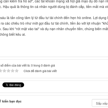
g cần kiểm tra hồ sơ", các tài khoản mạng xã hội giả mạo dụ dỗ nạn 
c. Hậu quả là thông tin cá nhân người dùng bị đánh cắp, tiền mất mà v
sáu là tấn công tâm lý từ đầu tư tài chính đến hẹn hò online. Lợi dụng
 ra các chiêu trò như mời gọi đầu tư tài chính, tiền ảo với lợi nhuận "k
. Sau khi "rót mật vào tai" và dụ nạn nhân chuyển tiền, chúng biến mấ
hông biết kêu ai.
số điểm của bài viết là: 0 trong 0 đánh giá
Click để đánh giá bài viết
 kiến bạn đọc