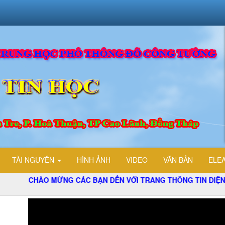
TÀI NGUYÊN
HÌNH ẢNH
VIDEO
VĂN BẢN
ELE
ÀO MỪNG CÁC BẠN ĐẾN VỚI TRANG THÔNG TIN ĐIỆN TỬ TỔ T