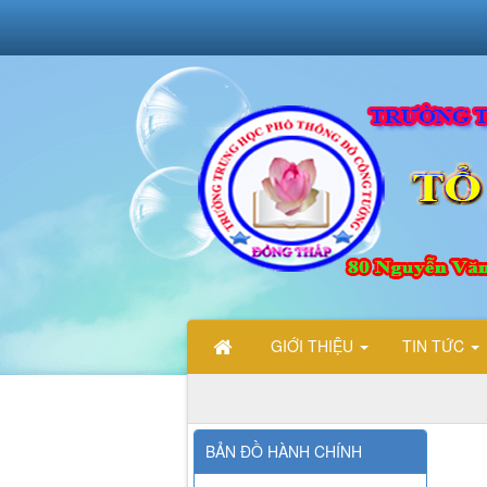
GIỚI THIỆU
TIN TỨC
CH
BẢN ĐỒ HÀNH CHÍNH