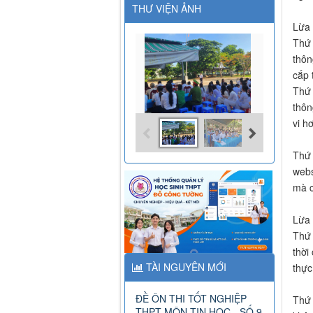
THƯ VIỆN ẢNH
Lừa 
Thứ 
thôn
cắp 
Thứ 
thôn
vi h
Thứ 
webs
mà c
Lừa 
Thứ 
thời
TÀI NGUYÊN MỚI
thực
ĐỀ ÔN THI TỐT NGHIỆP
Thứ 
THPT MÔN TIN HỌC - SỐ 9