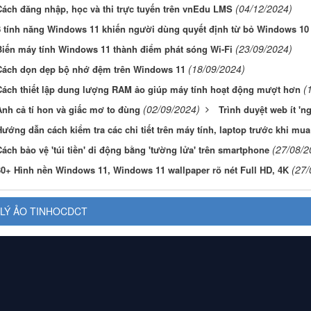
(04/12/2024)
Cách đăng nhập, học và thi trực tuyến trên vnEdu LMS
8 tính năng Windows 11 khiến người dùng quyết định từ bỏ Windows 10
(23/09/2024)
Biến máy tính Windows 11 thành điểm phát sóng Wi-Fi
(18/09/2024)
Cách dọn dẹp bộ nhớ đệm trên Windows 11
(
Cách thiết lập dung lượng RAM ảo giúp máy tính hoạt động mượt hơn
(02/09/2024)
Anh cả tí hon và giấc mơ to đùng
Trình duyệt web ít 'n
ướng dẫn cách kiểm tra các chi tiết trên máy tính, laptop trước khi mua
(27/08/2
ách bảo vệ 'túi tiền' di động bằng 'tường lửa' trên smartphone
(27/
30+ Hình nền Windows 11, Windows 11 wallpaper rõ nét Full HD, 4K
LÝ ẢO TINHOCDCT