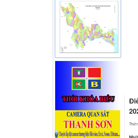
Đi
20
Thứ 
Nhữn