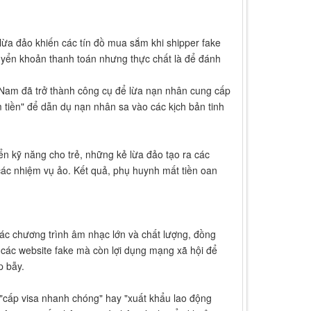
 lừa đảo khiến các tín đồ mua sắm khi shipper fake
yển khoản thanh toán nhưng thực chất là để đánh
t Nam đã trở thành công cụ để lừa nạn nhân cung cấp
 tiền" để dẫn dụ nạn nhân sa vào các kịch bản tinh
ển kỹ năng cho trẻ, những kẻ lừa đảo tạo ra các
các nhiệm vụ ảo. Kết quả, phụ huynh mất tiền oan
các chương trình âm nhạc lớn và chất lượng, đồng
n các website fake mà còn lợi dụng mạng xã hội để
p bẫy.
 "cấp visa nhanh chóng" hay "xuất khẩu lao động