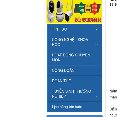
18.9
TIN TỨC
CÔNG NGHỆ - KHOA
HỌC
HOẠT ĐỘNG CHUYÊN
MÔN
CÔNG ĐOÀN
ĐOÀN THỂ
Năm 
TUYỂN SINH - HƯỚNG
NGHIỆP
"nân
Lịch công tác tuần
Diễn
ngườ