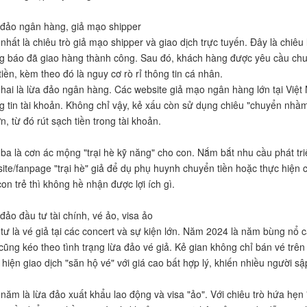
đảo ngân hàng, giả mạo shipper
nhất là chiêu trò giả mạo shipper và giao dịch trực tuyến. Đây là chiêu
g báo đã giao hàng thành công. Sau đó, khách hàng được yêu cầu chu
tiền, kèm theo đó là nguy cơ rò rỉ thông tin cá nhân.
hai là lừa đảo ngân hàng. Các website giả mạo ngân hàng lớn tại Việ
g tin tài khoản. Không chỉ vậy, kẻ xấu còn sử dụng chiêu "chuyển nhầm
ơn, từ đó rút sạch tiền trong tài khoản.
ba là cơn ác mộng "trại hè kỹ năng" cho con. Nắm bắt nhu cầu phát tri
ite/fanpage "trại hè" giả để dụ phụ huynh chuyển tiền hoặc thực hiện 
on trẻ thì không hề nhận được lợi ích gì.
đảo đầu tư tài chính, vé ảo, visa ảo
tư là vé giả tại các concert và sự kiện lớn. Năm 2024 là năm bùng nổ 
 cũng kéo theo tình trạng lừa đảo vé giả. Kẻ gian không chỉ bán vé trê
 hiện giao dịch "săn hộ vé" với giá cao bất hợp lý, khiến nhiều người sậ
năm là lừa đảo xuất khẩu lao động và visa "ảo". Với chiêu trò hứa hẹn