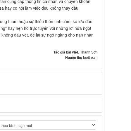
nhân cung cấp thông tin cá nhân và chuyển khoản
isa hay cơ hội làm việc đều không thấy đâu.
 lòng tham hoặc sự thiếu thốn tình cảm, kẻ lừa đảo
hủng" hay hẹn hò trực tuyến với những lời hứa ngọt
t không dấu vết, để lại sự ngỡ ngàng cho nạn nhân
Tác giả bài viết:
Thanh Sơn
Nguồn tin:
tuoitre.vn