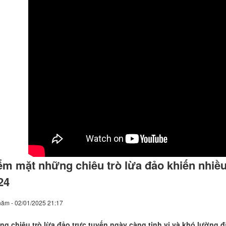
ểm mặt những chiêu trò lừa đảo khiến nhiề
24
năm - 02/01/2025 21:17
g chiêu trò lừa đảo trực tuyến ngày càng tinh vi và khó lường đ