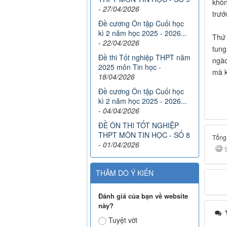
khôn
-
27/04/2026
trướ
Đề cương Ôn tập Cuối học
kì 2 năm học 2025 - 2026...
Thứ 
-
22/04/2026
tung
Đề thi Tốt nghiệp THPT năm
ngào
2025 môn Tin học
-
mà k
18/04/2026
Đề cương Ôn tập Cuối học
kì 2 năm học 2025 - 2026...
-
04/04/2026
ĐỀ ÔN THI TỐT NGHIỆP
THPT MÔN TIN HỌC - SỐ 8
Tổng 
-
01/04/2026
THĂM DÒ Ý KIẾN
Đánh giá của bạn về website
này?
Ý
Tuyệt vời