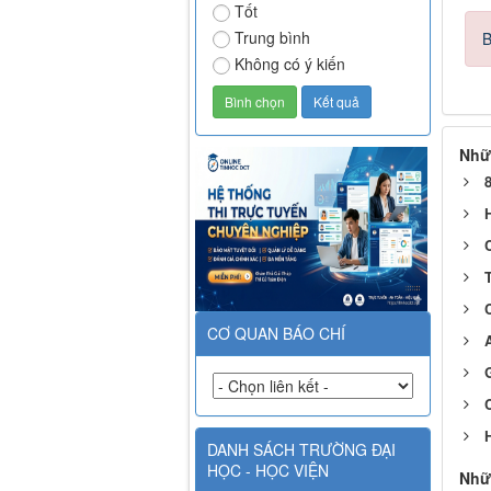
Tốt
Trung bình
B
Không có ý kiến
Nhữ
T
CƠ QUAN BÁO CHÍ
C
DANH SÁCH TRƯỜNG ĐẠI
HỌC - HỌC VIỆN
Nhữ