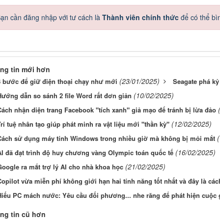
ạn cần đăng nhập với tư cách là
Thành viên chính thức
để có thể bì
ng tin mới hơn
(23/01/2025)
8 bước để giữ điện thoại chạy như mới
Seagate phá kỷ
(10/02/2025)
Hướng dẫn so sánh 2 file Word rất đơn giản
Cách nhận diện trang Facebook "tích xanh" giả mạo để tránh bị lừa đảo
(12/02/2025)
rí tuệ nhân tạo giúp phát minh ra vật liệu mới "thần kỳ"
Cách sử dụng máy tính Windows trong nhiều giờ mà không bị mỏi mắt
(16/02/2025)
AI đã đạt trình độ huy chương vàng Olympic toán quốc tế
(21/02/2025)
Google ra mắt trợ lý AI cho nhà khoa học
opilot vừa miễn phí không giới hạn hai tính năng tốt nhất và đây là c
Hiếu PC mách nước: Yêu cầu đối phương... nhe răng để phát hiện cuộc 
ng tin cũ hơn