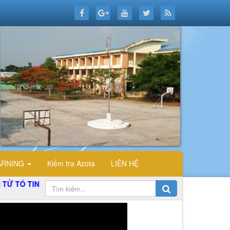
ARNING
Kiểm tra Azota
LIÊN HỆ
IN HỌC TRƯỜNG THPT ĐỖ CÔNG TƯỜNG