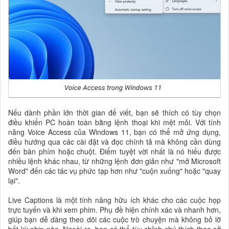
Nếu dành phần lớn thời gian để viết, bạn sẽ thích có tùy chọn
điều khiển PC hoàn toàn bằng lệnh thoại khi mệt mỏi. Với tính
năng Voice Access của Windows 11, bạn có thể mở ứng dụng,
điều hướng qua các cài đặt và đọc chính tả mà không cần dùng
đến bàn phím hoặc chuột. Điểm tuyệt vời nhất là nó hiểu được
nhiều lệnh khác nhau, từ những lệnh đơn giản như "mở Microsoft
Word" đến các tác vụ phức tạp hơn như "cuộn xuống" hoặc "quay
lại".
Live Captions là một tính năng hữu ích khác cho các cuộc họp
trực tuyến và khi xem phim. Phụ đề hiện chính xác và nhanh hơn,
giúp bạn dễ dàng theo dõi các cuộc trò chuyện mà không bỏ lỡ
bất kỳ nhịp nào. Ngoài ra, bạn có thể tùy chỉnh chú thích theo sở