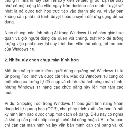
thông tin nhanh hay tham khảo ý kiến về điều gì đó, bạn sẽ thấy
như có một cộng tác viên ngay trên desktop của mình. Tuyệt vời
nhất là nó được tích hợp trực tiếp vào thanh tác vụ, vì vậy bạn
không cần phải mở trình duyệt hoặc chuyển đổi ứng dụng để sử
dụng.
Nhìn chung, các tính năng AI trong Windows 11 có cảm giác trực
quan và giờ người dùng đã quen với chúng, thật khó để tưởng
tượng việc phải quay lại quy trình làm việc thủ công, rời rạc hơn
của Windows 10.
2. Nhiều tùy chọn chụp màn hình hơn
Một tính năng khác khiến người dùng ngưỡng mộ Windows 11 là
Snipping Tool mới và được cải tiến. Mặc dù Windows 10 cũng có
một công cụ tương tự để chụp và chỉnh sửa ảnh chụp màn hình,
nhưng Windows 11 nâng cao chức năng này lên một tầm cao
mới.
Ví dụ, Snipping Tool trong Windows 11 bao gồm tính năng Nhận
dạng ký tự quang học (OCR), cho phép trích xuất văn bản từ bất
kỳ hình ảnh nào được chụp một cách dễ dàng. Điều này có nghĩa
là không cần phải nhập các ghi chú dài dòng hoặc URL nữa; bạn
chỉ cần cắt màn hình và lấy văn bản mình cần chỉ bằng vài cú