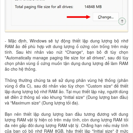
- Mặc định, Windows sẽ tự động thiết lập dung lượng bộ nhớ
RAM ảo để phù hợp với dung lượng ổ cứng còn trống trên máy
tính. Sau khi nhấn vào nút "Change", bạn bỏ đi tùy chọn
"Automatically manage paging file size for all drives", sau đó tùy
chọn phân vùng ổ cứng muốn tận dụng dung lượng để làm RAM
ảo cho hệ thống.
Thông thường chúng ta sẽ sử dụng phân vùng hệ thống (phân
vùng ổ đĩa C), sau đó nhấn vào tùy chọn "Custom size" để thiết
lập dung lượng bộ nhớ RAM ảo. Tại mục thiết lập này, người dùng
sẽ điền 2 thông số vào khung "Initial size" (Dung lượng ban đầu)
và "Maximum size" (Dung lượng tối đa).
Bạn nên thiết lập dung lượng ban đầu tương đương với dung
lượng RAM vật lý hiện có trên máy tính, còn dung lượng RAM tối
đa nên gấp đôi dung lượng RAM vật lý. Chẳng hạn nếu máy tính
của bạn có bộ nhớ RAM 8GB, hãy thiết lập "Initial size" ở mức