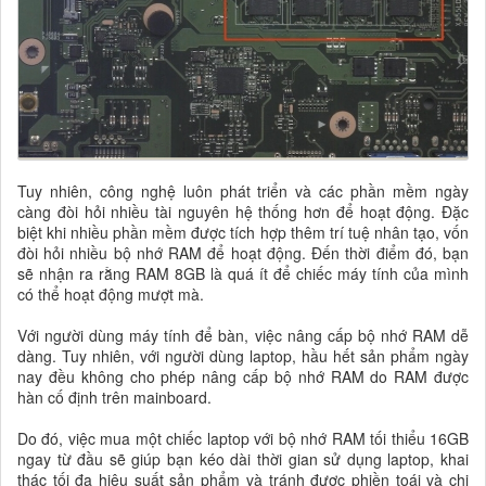
Tuy nhiên, công nghệ luôn phát triển và các phần mềm ngày
càng đòi hỏi nhiều tài nguyên hệ thống hơn để hoạt động. Đặc
biệt khi nhiều phần mềm được tích hợp thêm trí tuệ nhân tạo, vốn
đòi hỏi nhiều bộ nhớ RAM để hoạt động. Đến thời điểm đó, bạn
sẽ nhận ra rằng RAM 8GB là quá ít để chiếc máy tính của mình
có thể hoạt động mượt mà.
Với người dùng máy tính để bàn, việc nâng cấp bộ nhớ RAM dễ
dàng. Tuy nhiên, với người dùng laptop, hầu hết sản phẩm ngày
nay đều không cho phép nâng cấp bộ nhớ RAM do RAM được
hàn cố định trên mainboard.
Do đó, việc mua một chiếc laptop với bộ nhớ RAM tối thiểu 16GB
ngay từ đầu sẽ giúp bạn kéo dài thời gian sử dụng laptop, khai
thác tối đa hiệu suất sản phẩm và tránh được phiền toái và chi