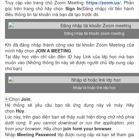
Truy cập vào trang chủ Zoom Meeitng:
https://zoom.us/
, Phần
góc trên trang chủ hãy chọn
Sign In
(Đăng nhập) rồi tiến hành
điều thông tin tài khoản mà bạn đã tạo trước đó.
Đăng nhập tài khoản zoom meeting
Khi đã đăng nhập thành công vào tài khoản Zoom Meeting của
mình hãy chọn
JOIN A MEETING
.
Tại đây học viên chỉ cần điền ID hay Link của lớp học mà bạn
muốn vào (Những thông tin này sẽ được người chủ lớp cung cấp
cho bạn)
Nhập id hoặc link lớp học
Chọn
Join
,
Hệ thống sẽ yêu cầu bạn tải ứng dụng này về máy. Hãy
chọn
Hủy
.
Lúc này, trên giao diện bạn sẽ thấy xuất hiện dòng chữ nhỏ phía
dưới cùng:
If you cannot download or run the application, join
from your browser
. Hãy chọn
join form your browser
.
Nhập
Meeting Password
lớp được cung cấp và bạn sẽ tham gia