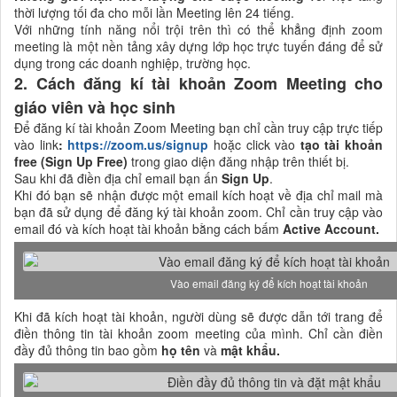
thời lượng tối đa cho mỗi lần Meeting lên 24 tiếng.
Với những tính năng nổi trội trên thì có thể khẳng định zoom
meeting là một nền tảng xây dựng lớp học trực tuyến đáng để sử
dụng trong các doanh nghiệp, trường học.
2. Cách đăng kí tài khoản Zoom Meeting cho
giáo viên và học sinh
Để đăng kí tài khoản Zoom Meeting bạn chỉ cần truy cập trực tiếp
vào link
:
https://zoom.us/signup
hoặc click vào
tạo tài khoản
free (Sign Up Free)
trong giao diện đăng nhập trên thiết bị.
Sau khi đã điền địa chỉ email bạn ấn
Sign Up
.
Khi đó bạn sẽ nhận được một email kích hoạt về địa chỉ mail mà
bạn đã sử dụng để đăng ký tài khoản zoom. Chỉ cần truy cập vào
email đó và kích hoạt tài khoản bằng cách bấm
Active Account.
Vào email đăng ký để kích hoạt tài khoản
Khi đã kích hoạt tài khoản, người dùng sẽ được dẫn tới trang để
điền thông tin tài khoản zoom meeting của mình. Chỉ cần điền
đầy đủ thông tin bao gồm
họ tên
và
mật khẩu.