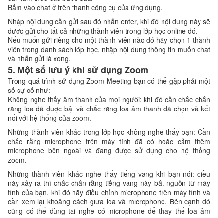
Bấm vào chat ở trên thanh công cụ của ứng dụng.
Nhập nội dung cần gửi sau đó nhấn enter, khi đó nội dung này sẽ
được gửi cho tất cả những thành viên trong lớp học online đó.
Nếu muốn gửi riêng cho một thành viên nào đó hãy chọn 1 thành
viên trong danh sách lớp học, nhập nội dung thông tin muốn chat
và nhấn gửi là xong.
5. Một số lưu ý khi sử dụng Zoom
Trong quá trình sử dụng Zoom Meeting bạn có thể gặp phải một
số sự cố như:
Không nghe thấy âm thanh của mọi người: khi đó cần chắc chắn
rằng loa đã được bật và chắc rằng loa âm thanh đã chọn và kết
nối với hệ thống của zoom.
Những thành viên khác trong lớp học không nghe thấy bạn: Cần
chắc rằng microphone trên máy tính đã có hoặc cắm thêm
microphone bên ngoài và đang được sử dụng cho hệ thống
zoom.
Những thành viên khác nghe thấy tiếng vang khi bạn nói: điều
này xảy ra thì chắc chắn rằng tiếng vang này bắt nguồn từ máy
tính của bạn. khi đó hãy điều chỉnh microphone trên máy tính và
cần xem lại khoảng cách giữa loa và microphone. Bên cạnh đó
cũng có thể dùng tai nghe có microphone để thay thế loa âm