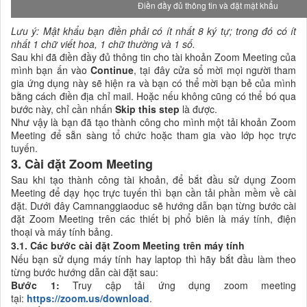
Điền đầy đủ thông tin và đặt mật khẩu
Lưu ý: Mật khẩu bạn điền phải có ít nhất 8 ký tự; trong đó có ít
nhất 1 chữ viết hoa, 1 chữ thường và 1 số.
Sau khi đã điền đầy đủ thông tin cho tài khoản Zoom Meeting của
mình bạn ấn vào
Continue
, tại đây cửa sổ mời mọi người tham
gia ứng dụng này sẽ hiện ra và bạn có thể mời bạn bẻ của mình
bằng cách điền địa chỉ mail. Hoặc nếu không cũng có thể bó qua
bước này, chỉ cần nhấn
Skip this step
là được.
Như vậy là bạn đã tạo thành công cho mình một tải khoản Zoom
Meeting để sẵn sàng tổ chức hoặc tham gia vào lớp học trực
tuyến.
3. Cài đặt Zoom Meeting
Sau khi tạo thành công tài khoản, để bắt đầu sử dụng Zoom
Meeting để dạy học trực tuyến thì bạn cần tải phần mềm về cài
đặt. Dưới đây Camnanggiaoduc sẽ hướng dẫn bạn từng bước cài
đặt Zoom Meeting trên các thiết bị phổ biên là máy tính, điện
thoại và máy tính bảng.
3.1. Các bước cài đặt Zoom Meeting trên máy tính
Nếu bạn sử dụng máy tính hay laptop thì hãy bắt đầu làm theo
từng bước hướng dẫn cài đặt sau:
Bước 1:
Truy cập tải ứng dụng zoom meeting
tại:
https://zoom.us/download
.