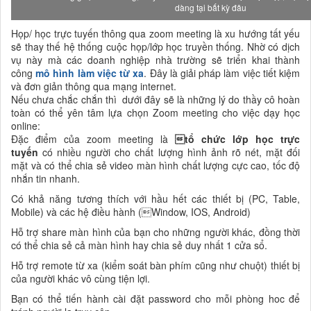
dàng tại bất kỳ đâu
Họp/ học trực tuyến thông qua zoom meeting là xu hướng tất yếu
sẽ thay thế hệ thống cuộc họp/lớp học truyền thống. Nhờ có dịch
vụ này mà các doanh nghiệp nhà trường sẽ triển khai thành
công
mô hình làm việc từ xa
. Đây là giải pháp làm việc tiết kiệm
và đơn giản thông qua mạng internet.
Nếu chưa chắc chắn thì dưới đây sẽ là những lý do thầy cô hoàn
toàn có thể yên tâm lựa chọn Zoom meeting cho việc dạy học
online:
Đặc điểm của zoom meeting là
tổ chức lớp học trực
tuyến
có nhiều người cho chất lượng hình ảnh rõ nét, mặt đối
mặt và có thể chia sẻ video màn hình chất lượng cực cao, tốc độ
nhắn tin nhanh.
Có khả năng tương thích với hầu hết các thiết bị (PC, Table,
Mobile) và các hệ điều hành (Window, IOS, Android)
Hỗ trợ share màn hình của bạn cho những người khác, đồng thời
có thể chia sẻ cả màn hình hay chia sẻ duy nhất 1 cửa sổ.
Hỗ trợ remote từ xa (kiểm soát bàn phím cũng như chuột) thiết bị
của người khác vô cùng tiện lợi.
Bạn có thể tiến hành cài đặt password cho mỗi phòng hoc để