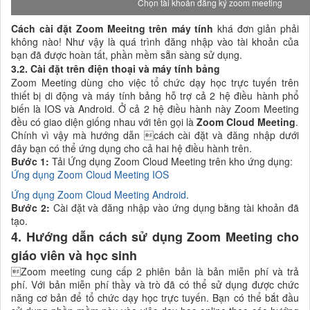
Chọn tài khoản đăng ký zoom meeting
Cách cài đặt Zoom Meeitng trên máy tính
khá đơn giản phải
không nào! Như vậy là quá trình đăng nhập vào tài khoản của
bạn đã được hoàn tất, phần mềm sẵn sàng sử dụng.
3.2. Cài đặt trên điện thoại và máy tính bảng
Zoom Meeting dùng cho việc tổ chức dạy học trực tuyến trên
thiết bị di động và máy tính bảng hỗ trợ cả 2 hệ điều hành phổ
biến là IOS và Android. Ở cả 2 hệ điều hành này Zoom Meeting
đều có giao diện giống nhau với tên gọi là
Zoom Cloud Meeting
.
Chính vì vậy mà hướng dẫn cách cài đặt và đăng nhập dưới
đây bạn có thể ứng dụng cho cả hai hệ điều hành trên.
Bước 1:
Tải Ứng dụng Zoom Cloud Meeting trên kho ứng dụng:
Ứng dụng Zoom Cloud Meeting IOS
Ứng dụng Zoom Cloud Meeting Android
.
Bước 2:
Cài đặt và đăng nhập vào ứng dụng bằng tài khoản đã
tạo.
4. Hướng dẫn cách sử dụng Zoom Meeting cho
giáo viên và học sinh
Zoom meeting cung cấp 2 phiên bản là bản miễn phí và trả
phí. Với bản miễn phí thầy và trò đã có thể sử dụng được chức
năng cơ bản để tổ chức dạy học trực tuyến. Bạn có thể bắt đầu