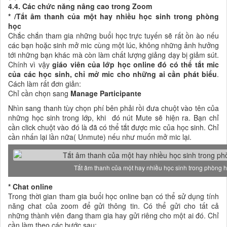
4.4. Các chức năng nâng cao trong Zoom
* /Tắt âm thanh của một hay nhiều học sinh trong phòng
học
Chắc chắn tham gia những buổi học trực tuyến sẽ rất ồn ào nếu
các bạn hoặc sinh mở mic cùng một lúc, không những ảnh hưởng
tới những bạn khác mà còn làm chất lượng giảng dạy bị giảm sút.
Chính vì vậy
giáo viên của lớp học online đó có thể tắt mic
của các học sinh, chỉ mở mic cho những ai cần phát biểu
.
Cách làm rất đơn giản:
Chỉ cần chọn sang
Manage Participante
Nhìn sang thanh tùy chọn phí bên phải rồi đưa chuột vào tên của
những học sinh trong lớp, khi đó nút Mute sẽ hiện ra. Bạn chỉ
cần click chuột vào đó là đã có thể tắt được mic của học sinh. Chỉ
cần nhấn lại lần nữa( Unmute) nếu như muốn mở mic lại.
Tắt âm thanh của một hay nhiều học sinh trong phòng 
* Chat online
Trong thời gian tham gia buổi học online bạn có thể sử dụng tính
năng chat của zoom để gửi thông tin. Có thể gửi cho tất cả
những thành viên đang tham gia hay gửi riêng cho một ai đó. Chỉ
cần làm theo các bước sau: