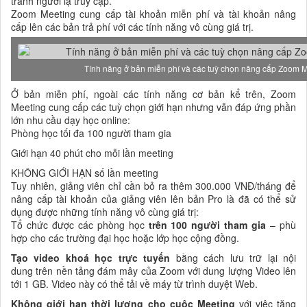
tránh người lạ truy cập.
Zoom Meeting cung cấp tài khoản miễn phí và tài khoản nâng
cấp lên các bản trả phí với các tính năng vô cùng giá trị.
Tính năng ở bản miễn phí và các tuỳ chọn nâng cấp Zoom 
Ở bản miễn phí, ngoài các tính năng cơ bản kể trên, Zoom
Meeting cung cấp các tuỳ chọn giới hạn nhưng vẫn đáp ứng phần
lớn nhu cầu dạy học online:
Phòng học tối đa 100 người tham gia
Giới hạn 40 phút cho mỗi lần meeting
KHÔNG GIỚI HẠN số lần meeting
Tuy nhiên, giảng viên chỉ cần bỏ ra thêm 300.000 VNĐ/tháng để
nâng cấp tài khoản của giảng viên lên bản Pro là đã có thể sử
dụng được những tính năng vô cùng giá trị:
Tổ chức được các phòng học
trên 100 người tham gia
– phù
hợp cho các trường đại học hoặc lớp học cộng đồng.
Tạo video khoá học trực tuyến
bằng cách lưu trữ lại nội
dung trên nền tảng đám mây của Zoom với dung lượng Video lên
tới 1 GB. Video này có thể tải về máy từ trình duyệt Web.
Không giới hạn thời lượng cho cuộc Meeting
với việc tăng