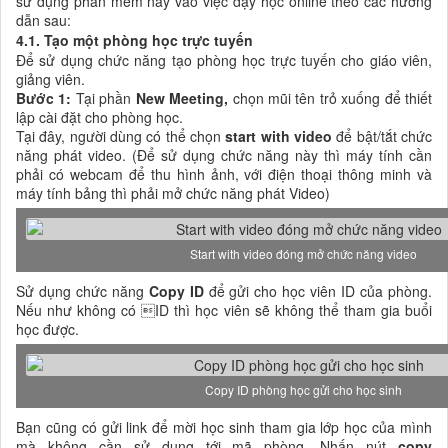
sử dụng phần mềm này vào việc dạy học online theo các hướng
dẫn sau:
4.1. Tạo một phòng học trực tuyến
Để sử dụng chức năng tạo phòng học trực tuyến cho giáo viên,
giảng viên.
Bước 1:
Tại phần
New Meeting,
chọn mũi tên trỏ xuống để thiết
lập cài đặt cho phòng học.
Tại đây, người dùng có thể chọn
start with video
để bật/tắt chức
năng phát video. (Để sử dụng chức năng này thì máy tính cần
phải có webcam để thu hình ảnh, với điện thoại thông minh và
máy tính bảng thì phải mở chức năng phát Video)
Start with video đóng mở chức năng video
Sử dụng chức năng
Copy ID
để gửi cho học viên ID của phòng.
Nếu như không có ID thì học viên sẽ không thể tham gia buổi
học được.
Copy ID phòng học gửi cho học sinh
Bạn cũng có gửi link để mời học sinh tham gia lớp học của mình
mà không cần sử dụng tới mã phòng. Nhấn nút
copy