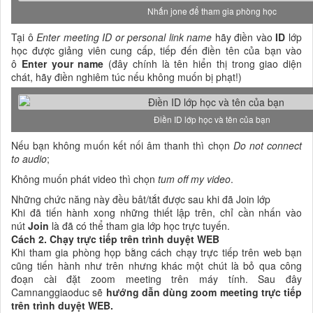
Nhấn jone để tham gia phòng học
Tại ô
Enter meeting ID or personal link name
hãy điền vào
ID
lớp
học được giảng viên cung cấp, tiếp đến điền tên của bạn vào
ô
Enter your name
(đây chính là tên hiển thị trong giao diện
chát, hãy điền nghiêm túc nếu không muốn bị phạt!)
Điền ID lớp học và tên của bạn
Nếu bạn không muốn kết nối âm thanh thì chọn
Do not connect
to audio
;
Không muốn phát video thì chọn
tum off my video
.
Những chức năng này đều bât/tắt được sau khi đã Join lớp
Khi đã tiến hành xong những thiết lập trên, chỉ cần nhấn vào
nút
Join
là đã có thể tham gia lớp học trực tuyến.
Cách 2. Chạy trực tiếp trên trình duyệt WEB
Khi tham gia phòng họp bằng cách chạy trực tiếp trên web bạn
cũng tiến hành như trên nhưng khác một chút là bỏ qua công
đoạn cài đặt zoom meeting trên máy tính. Sau đây
Camnanggiaoduc sẽ
hướng dẫn dùng zoom meeting trực tiếp
trên trình duyệt WEB.