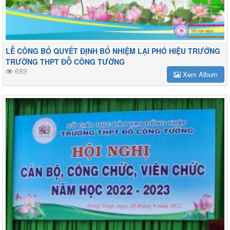
LỄ CÔNG BỐ QUYẾT ĐỊNH BỔ NHIỆM LẠI PHÓ HIỆU TRƯỞNG
TRƯỜNG THPT ĐỖ CÔNG TƯỜNG
689
Xem Album