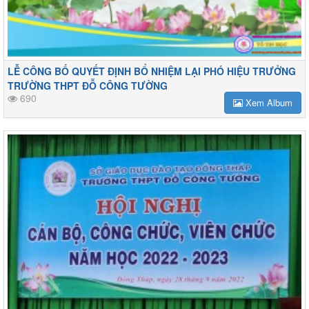
LỄ CÔNG BỐ QUYẾT ĐỊNH BỔ NHIỆM LẠI PHÓ HIỆU TRƯỞNG
TRƯỜNG THPT ĐỖ CÔNG TƯỜNG
690
Xem Album