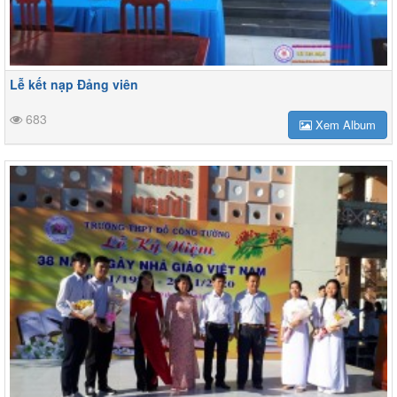
Lễ kết nạp Đảng viên
683
Xem Album