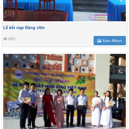
Lễ kết nạp Đảng viên
683
Xem Album