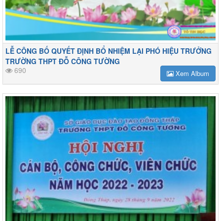
LỄ CÔNG BỐ QUYẾT ĐỊNH BỔ NHIỆM LẠI PHÓ HIỆU TRƯỞNG
TRƯỜNG THPT ĐỖ CÔNG TƯỜNG
690
Xem Album