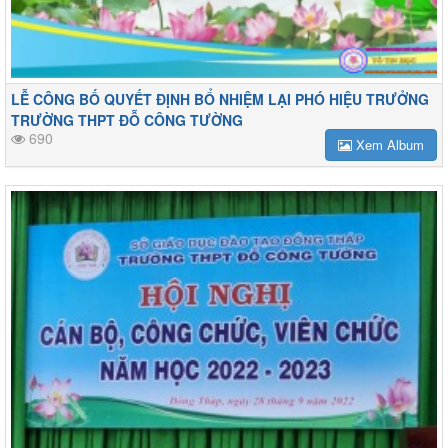
LỄ CÔNG BỐ QUYẾT ĐỊNH BỔ NHIỆM LẠI PHÓ HIỆU TRƯỞNG
TRƯỜNG THPT ĐỖ CÔNG TƯỜNG
690
Xem Album