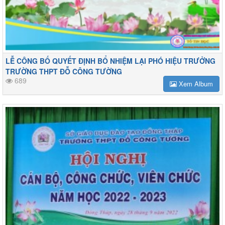
LỄ CÔNG BỐ QUYẾT ĐỊNH BỔ NHIỆM LẠI PHÓ HIỆU TRƯỞNG
TRƯỜNG THPT ĐỖ CÔNG TƯỜNG
689
Xem Album