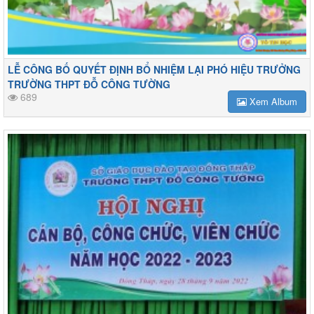
LỄ CÔNG BỐ QUYẾT ĐỊNH BỔ NHIỆM LẠI PHÓ HIỆU TRƯỞNG
TRƯỜNG THPT ĐỖ CÔNG TƯỜNG
689
Xem Album