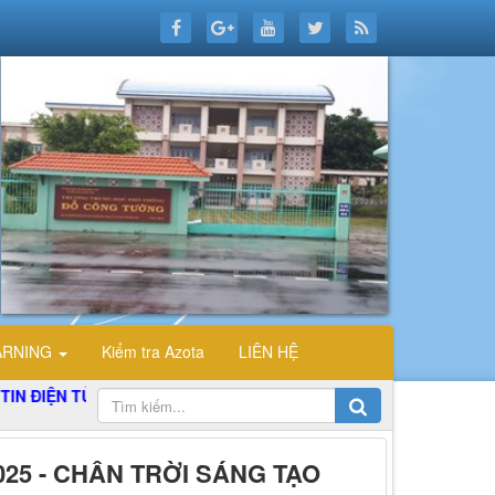
ARNING
Kiểm tra Azota
LIÊN HỆ
Ử TỔ TIN HỌC TRƯỜNG THPT ĐỖ CÔNG TƯỜNG
025 - CHÂN TRỜI SÁNG TẠO