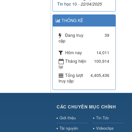
Tin học 10
-
22/04/2025
THỐNG KÊ
Đang truy
39
cập
Hôm nay
14,011
Tháng hiện
100,914
tại
Tổng lượt
4,405,436
truy cập
CÁC CHUYÊN MỤC CHÍNH
Giới thiệu
Tin Tức
Tài nguyên
Videoclips