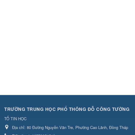
TRƯỜNG TRUNG HỌC PHỔ THÔNG ĐỖ CÔNG TƯỜNG
TỔ TIN HỌC
Địa chỉ:
80 Đường Nguyễn Văn Tre, Phường Cao Lãnh, Đồng Tháp