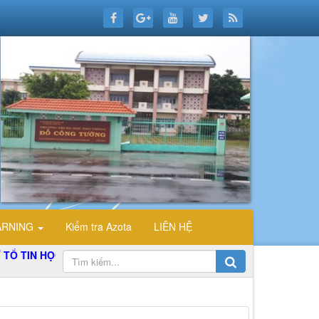
ARNING
Kiểm tra Azota
LIÊN HỆ
IN HỌC TRƯỜNG THPT ĐỖ CÔNG TƯỜNG