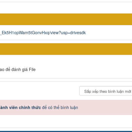
S85_Ek5H1opWam5tGonvHxq/view?usp=drivesdk
sao để đánh giá File
ành viên chính thức
để có thể bình luận