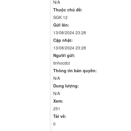
N/A
Thuộc chủ đề:
SGK 12
Gửi lên:
13/08/2024 23:28
Cập nhật:
13/08/2024 23:28
Người gửi:
tinhocdct
Thông tin bản quyền:
N/A
Dung lượng:
N/A
Xem:
251
Tải về:
0