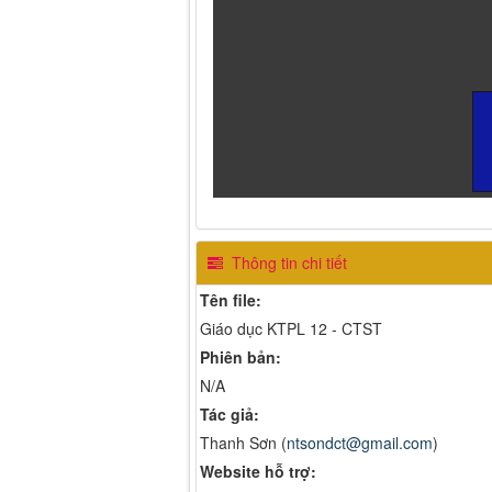
Thông tin chi tiết
Tên file:
Giáo dục KTPL 12 - CTST
Phiên bản:
N/A
Tác giả:
Thanh Sơn (
ntsondct@gmail.com
)
Website hỗ trợ: