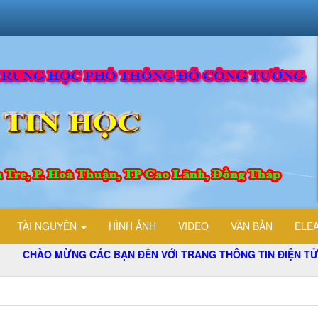
TÀI NGUYÊN
HÌNH ẢNH
VIDEO
VĂN BẢN
ELE
ÀO MỪNG CÁC BẠN ĐẾN VỚI TRANG THÔNG TIN ĐIỆN TỬ TỔ T