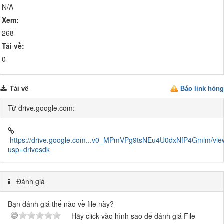
N/A
Xem:
268
Tải về:
0
Tải về
Báo link hỏng
Từ drive.google.com:
https://drive.google.com...v0_MPmVPg9tsNEu4U0dxNfP4Gmlm/vie
usp=drivesdk
Đánh giá
Bạn đánh giá thế nào về file này?
Hãy click vào hình sao để đánh giá File