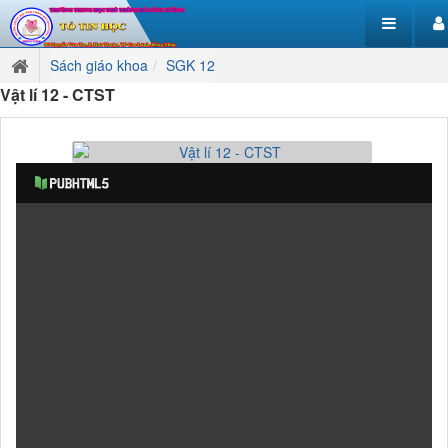
Sách giáo khoa
SGK 12
Vật lí 12 - CTST