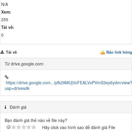
N/A
Xem:
255
Tải về:
0
Tải về
Báo link hỏng
Từ drive.google.com:
https://drive.google.com...lyfk29MUjVcFEALVxPVmS3ey6ydm/view
usp=drivesdk
Đánh giá
Bạn đánh giá thế nào về file này?
Hãy click vào hình sao để đánh giá File