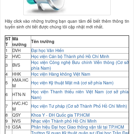
Hãy click vào những trường bạn quan tâm để biết thêm thông tin
tuyển sinh chi tiết được chúng tôi cập nhật mới nhất.
ST
Mã
Tên trường
T
trường
1
DVH
Đại học Văn Hiến
2
HVC
Học viện Cán bộ Thành phố Hồ Chí Minh
Học viện Công nghệ Bưu chính Viễn thông (Cơ sở
3
BVS
phía Nam)
4
HHK
Học viện Hàng không Việt Nam
KMA.HC
5
Học viện Kỹ thuật Mật mã (cơ sở phía Nam)
M
Học viện Thanh thiếu niên Việt Nam (cơ sở phía
6
HTN-N
Nam)
HVC.HC
7
Học viện Tư pháp (Cơ sở Thành Phố Hồ Chí Minh)
M
8
QSY
Khoa Y - ĐH Quốc gia TP.HCM
9
NVS
Nhạc viện Thành phố Hồ Chí Minh
10
GSA
Phân hiệu Đại học Giao thông vận tải tại TP.HCM
Trường Sĩ quan Kỹ thuật quân sự (Đại học Trần Đại