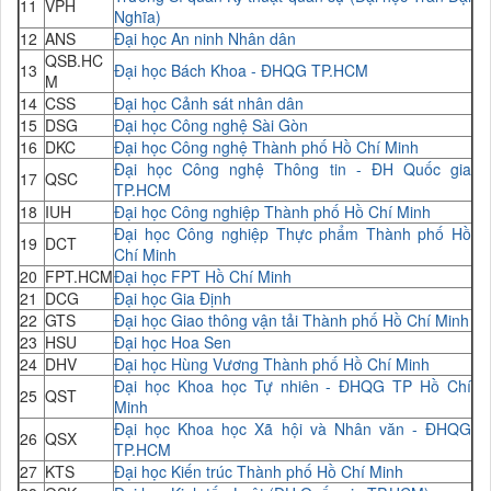
11
VPH
Nghĩa)
12
ANS
Đại học An ninh Nhân dân
QSB.HC
13
Đại học Bách Khoa - ĐHQG TP.HCM
M
14
CSS
Đại học Cảnh sát nhân dân
15
DSG
Đại học Công nghệ Sài Gòn
16
DKC
Đại học Công nghệ Thành phố Hồ Chí Minh
Đại học Công nghệ Thông tin - ĐH Quốc gia
17
QSC
TP.HCM
18
IUH
Đại học Công nghiệp Thành phố Hồ Chí Minh
Đại học Công nghiệp Thực phẩm Thành phố Hồ
19
DCT
Chí Minh
20
FPT.HCM
Đại học FPT Hồ Chí Minh
21
DCG
Đại học Gia Định
22
GTS
Đại học Giao thông vận tải Thành phố Hồ Chí Minh
23
HSU
Đại học Hoa Sen
24
DHV
Đại học Hùng Vương Thành phố Hồ Chí Minh
Đại học Khoa học Tự nhiên - ĐHQG TP Hồ Chí
25
QST
Minh
Đại học Khoa học Xã hội và Nhân văn - ĐHQG
26
QSX
TP.HCM
27
KTS
Đại học Kiến trúc Thành phố Hồ Chí Minh