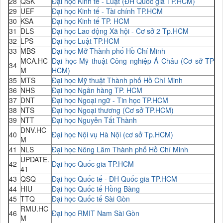
28
QSK
Đại học Kinh tế - Luật (ĐH Quốc gia TP.HCM)
29
UEF
Đại học Kinh tế - Tài chính TP.HCM
30
KSA
Đại học Kinh tế TP. HCM
31
DLS
Đại học Lao động Xã hội - Cơ sở 2 Tp.HCM
32
LPS
Đại học Luật TP.HCM
33
MBS
Đại học Mở Thành phố Hồ Chí Minh
MCA.HC
Đại học Mỹ thuật Công nghiệp Á Châu (Cơ sở TP
34
M
HCM)
35
MTS
Đại học Mỹ thuật Thành phố Hồ Chí Minh
36
NHS
Đại học Ngân hàng TP. HCM
37
DNT
Đại học Ngoại ngữ - Tin học TP.HCM
38
NTS
Đại học Ngoại thương (Cơ sở TP.HCM)
39
NTT
Đại học Nguyễn Tất Thành
DNV.HC
40
Đại học Nội vụ Hà Nội (cơ sở Tp.HCM)
M
41
NLS
Đại học Nông Lâm Thành phố Hồ Chí Minh
UPDATE.
42
Đại học Quốc gia TP.HCM
41
43
QSQ
Đại học Quốc tế - ĐH Quốc gia TP.HCM
44
HIU
Đại học Quốc tế Hồng Bàng
45
TTQ
Đại học Quốc tế Sài Gòn
RMU.HC
46
Đại học RMIT Nam Sài Gòn
M