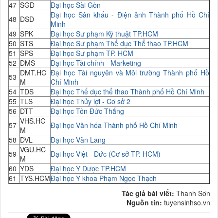
47
SGD
Đại học Sài Gòn
Đại học Sân khấu - Điện ảnh Thành phố Hồ Chí
48
DSD
Minh
49
SPK
Đại học Sư phạm Kỹ thuật TP.HCM
50
STS
Đại học Sư phạm Thể dục Thể thao TP.HCM
51
SPS
Đại học Sư phạm TP. HCM
52
DMS
Đại học Tài chính - Marketing
DMT.HC
Đại học Tài nguyên và Môi trường Thành phố Hồ
53
M
Chí Minh
54
TDS
Đại học Thể dục thể thao Thành phố Hồ Chí Minh
55
TLS
Đại học Thủy lợi - Cơ sở 2
56
DTT
Đại học Tôn Đức Thắng
VHS.HC
57
Đại học Văn hóa Thành phố Hồ Chí Minh
M
58
DVL
Đại học Văn Lang
VGU.HC
59
Đại học Việt - Đức (Cơ sở TP. HCM)
M
60
YDS
Đại học Y Dược TP.HCM
61
TYS.HCM
Đại học Y khoa Phạm Ngọc Thạch
Tác giả bài viết:
Thanh Sơn
Nguồn tin:
tuyensinhso.vn