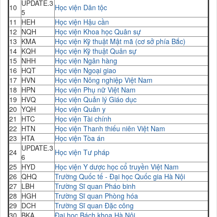
UPDATE.3
10
Học viện Dân tộc
5
11
HEH
Học viện Hậu cần
12
NQH
Học viện Khoa học Quân sự
13
KMA
Học viện Kỹ thuật Mật mã (cơ sở phía Bắc)
14
KQH
Học viện Kỹ thuật Quân sự
15
NHH
Học viện Ngân hàng
16
HQT
Học viện Ngoại giao
17
HVN
Học viện Nông nghiệp Việt Nam
18
HPN
Học viện Phụ nữ Việt Nam
19
HVQ
Học viện Quản lý Giáo dục
20
YQH
Học viện Quân y
21
HTC
Học viện Tài chính
22
HTN
Học viện Thanh thiếu niên Việt Nam
23
HTA
Học viện Tòa án
UPDATE.3
24
Học viện Tư pháp
6
25
HYD
Học viện Y dược học cổ truyền Việt Nam
26
QHQ
Trường Quốc tế - Đại học Quốc gia Hà Nội
27
LBH
Trường Sĩ quan Pháo binh
28
HGH
Trường Sĩ quan Phòng hóa
29
DCH
Trường Sĩ quan Đặc công
30
BKA
Đại học Bách khoa Hà Nội