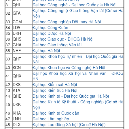
31
QHI
Đại học Công nghệ - Đại học Quốc gia Hà Nội
Đại học Công nghệ Giao thông Vận tải (Cơ sở Hà
32
GTA
Nội)
33
CCM
Đại học Công nghiệp Dệt may Hà Nội
34
LDA
Đại học Công Đoàn
35
DKH
Đại học Dược Hà Nội
36
QHS
Đại học Giáo dục - ĐHQG Hà Nội
37
GHA
Đại học Giao thông Vận tải
38
NHF
Đại học Hà Nội
Đại học Khoa học Tự nhiên - Đại học Quốc gia Hà
39
QHT
Nội
40
KCN
Đại học Khoa học và Công nghệ Hà Nội
Đại học Khoa học Xã hội và Nhân văn - ĐHQG
41
QHX
HN
42
DKS
Đại học Kiểm sát Hà Nội
43
KTA
Đại học Kiến trúc Hà Nội
44
QHE
Đại học Kinh tế - Đại học Quốc gia Hà Nội
Đại học Kinh tế Kỹ thuật - Công nghiệp (Cơ sở Hà
45
DKK
Nội)
46
KHA
Đại học Kinh tế Quốc dân
47
LNH
Đại học Lâm nghiệp
48
DLX
Đại học Lao động Xã hội (Cơ sở Hà Nội)