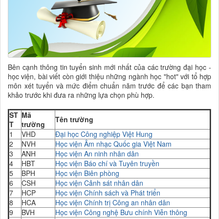
Bên cạnh thông tin tuyển sinh mới nhất của các trường đại học -
học viện, bài viết còn giới thiệu những ngành học "hot" với tổ hợp
môn xét tuyển và mức điểm chuẩn năm trước để các bạn tham
khảo trước khi đưa ra những lựa chọn phù hợp.
ST
Mã
Tên trường
T
trường
1
VHD
Đại học Công nghiệp Việt Hung
2
NVH
Học viện Âm nhạc Quốc gia Việt Nam
3
ANH
Học viện An ninh nhân dân
4
HBT
Học viện Báo chí và Tuyên truyền
5
BPH
Học viện Biên phòng
6
CSH
Học viện Cảnh sát nhân dân
7
HCP
Học viện Chính sách và Phát triển
8
HCA
Học viện Chính trị Công an nhân dân
9
BVH
Học viện Công nghệ Bưu chính Viễn thông