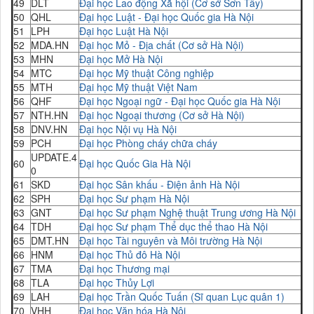
49
DLT
Đại học Lao động Xã hội (Cơ sở Sơn Tây)
50
QHL
Đại học Luật - Đại học Quốc gia Hà Nội
51
LPH
Đại học Luật Hà Nội
52
MDA.HN
Đại học Mỏ - Địa chất (Cơ sở Hà Nội)
53
MHN
Đại học Mở Hà Nội
54
MTC
Đại học Mỹ thuật Công nghiệp
55
MTH
Đại học Mỹ thuật Việt Nam
56
QHF
Đại học Ngoại ngữ - Đại học Quốc gia Hà Nội
57
NTH.HN
Đại học Ngoại thương (Cơ sở Hà Nội)
58
DNV.HN
Đại học Nội vụ Hà Nội
59
PCH
Đại học Phòng cháy chữa cháy
UPDATE.4
60
Đại học Quốc Gia Hà Nội
0
61
SKD
Đại học Sân khấu - Điện ảnh Hà Nội
62
SPH
Đại học Sư phạm Hà Nội
63
GNT
Đại học Sư phạm Nghệ thuật Trung ương Hà Nội
64
TDH
Đại học Sư phạm Thể dục thể thao Hà Nội
65
DMT.HN
Đại học Tài nguyên và Môi trường Hà Nội
66
HNM
Đại học Thủ đô Hà Nội
67
TMA
Đại học Thương mại
68
TLA
Đại học Thủy Lợi
69
LAH
Đại học Trần Quốc Tuấn (Sĩ quan Lục quân 1)
70
VHH
Đại học Văn hóa Hà Nội