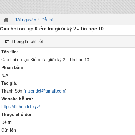
Tài nguyên
Đề thi
Câu hỏi ôn tập Kiểm tra giữa kỳ 2 - Tin học 10
Thông tin chi tiết
Tên file:
Câu hỏi ôn tập Kiểm tra giữa kỳ 2 - Tin học 10
Phiên bản:
N/A
Tác giả:
Thanh Sơn (
ntsondct@gmail.com
)
Website hỗ trợ:
https://tinhocdct.xyz/
Thuộc chủ đề:
Đề thi
Gửi lên: