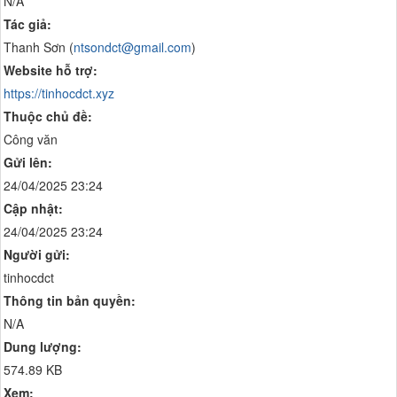
N/A
Tác giả:
Thanh Sơn (
ntsondct@gmail.com
)
Website hỗ trợ:
https://tinhocdct.xyz
Thuộc chủ đề:
Công văn
Gửi lên:
24/04/2025 23:24
Cập nhật:
24/04/2025 23:24
Người gửi:
tinhocdct
Thông tin bản quyền:
N/A
Dung lượng:
574.89 KB
Xem: