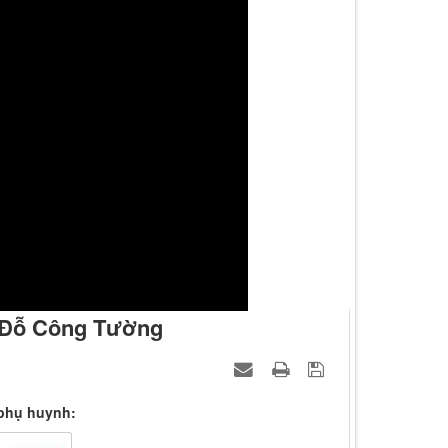
T Đỗ Công Tường
phụ huynh: