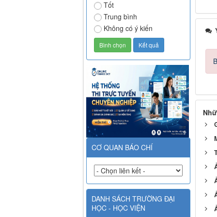
Tốt
Trung bình
Không có ý kiến
Ý
B
Nhữ
M
CƠ QUAN BÁO CHÍ
T
Ả
Ả
Ả
DANH SÁCH TRƯỜNG ĐẠI
HỌC - HỌC VIỆN
Ả