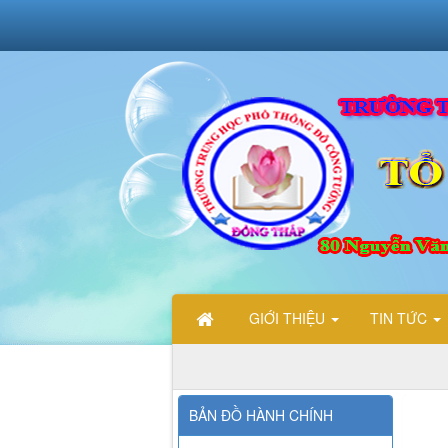
GIỚI THIỆU
TIN TỨC
BẢN ĐỒ HÀNH CHÍNH