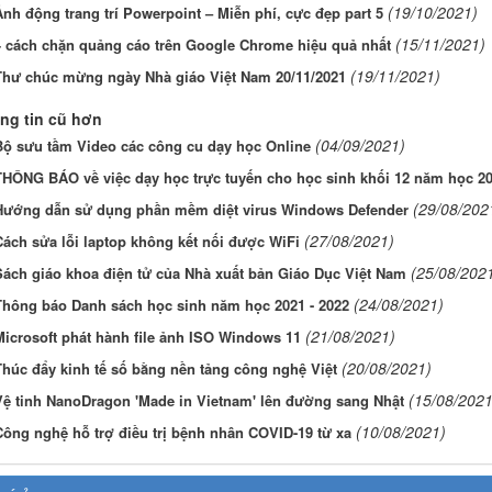
(19/10/2021)
nh động trang trí Powerpoint – Miễn phí, cực đẹp part 5
(15/11/2021)
4 cách chặn quảng cáo trên Google Chrome hiệu quả nhất
(19/11/2021)
Thư chúc mừng ngày Nhà giáo Việt Nam 20/11/2021
ng tin cũ hơn
(04/09/2021)
Bộ sưu tầm Video các công cu dạy học Online
THÔNG BÁO về việc dạy học trực tuyến cho học sinh khối 12 năm học 20
(29/08/202
Hướng dẫn sử dụng phần mềm diệt virus Windows Defender
(27/08/2021)
Cách sửa lỗi laptop không kết nối được WiFi
(25/08/202
Sách giáo khoa điện tử của Nhà xuất bản Giáo Dục Việt Nam
(24/08/2021)
Thông báo Danh sách học sinh năm học 2021 - 2022
(21/08/2021)
Microsoft phát hành file ảnh ISO Windows 11
(20/08/2021)
Thúc đẩy kinh tế số bằng nền tảng công nghệ Việt
(15/08/2021
Vệ tinh NanoDragon 'Made in Vietnam' lên đường sang Nhật
(10/08/2021)
Công nghệ hỗ trợ điều trị bệnh nhân COVID-19 từ xa