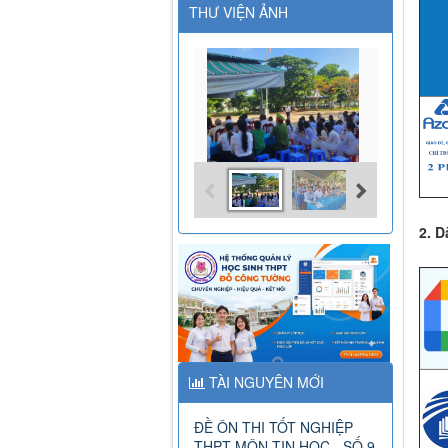
THƯ VIỆN ẢNH
2. D
TÀI NGUYÊN MỚI
ĐỀ ÔN THI TỐT NGHIỆP
THPT MÔN TIN HỌC - SỐ 9