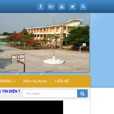
ARNING
Kiểm tra Azota
LIÊN HỆ
 TỬ TỔ TIN HỌC TRƯỜNG THPT ĐỖ CÔNG TƯỜNG