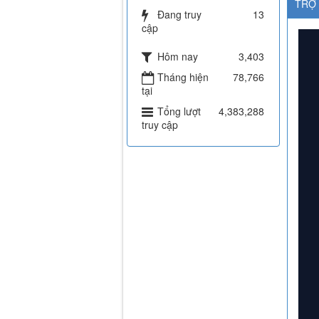
TRỢ 
Đang truy
13
cập
Hôm nay
3,403
Tháng hiện
78,766
tại
Tổng lượt
4,383,288
truy cập