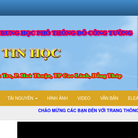
TÀI NGUYÊN
HÌNH ẢNH
VIDEO
VĂN BẢN
ELE
CHÀO MỪNG CÁC BẠN ĐẾN VỚI TRANG THÔNG TIN ĐIỆN