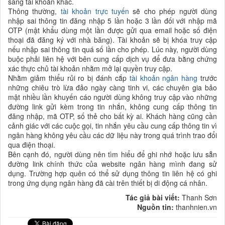
sang tài khoản khác.
Thông thường,
tài khoản trực tuyến
sẽ cho phép người dùng
nhập sai thông tin đăng nhập 5 lần hoặc 3 lần đối với nhập mã
OTP (mật khẩu dùng một lần được gửi qua email hoặc số điện
thoại đã đăng ký với nhà băng). Tài khoản sẽ bị khóa truy cập
nếu nhập sai thông tin quá số lần cho phép. Lúc này, người dùng
buộc phải liên hệ với bên cung cấp dịch vụ để đưa bằng chứng
xác thực chủ tài khoản nhằm mở lại quyền truy cập.
Nhằm giảm thiểu rủi ro bị đánh cắp
tài khoản ngân hàng
trước
những chiêu trò lừa đảo ngày càng tinh vi, các chuyên gia bảo
mật nhiều lần khuyến cáo người dùng không truy cập vào những
đường link gửi kèm trong tin nhắn, không cung cấp thông tin
đăng nhập, mã OTP, số thẻ cho bất kỳ ai. Khách hàng cũng cần
cảnh giác với các cuộc gọi, tin nhắn yêu cầu cung cấp thông tin vì
ngân hàng không yêu cầu các dữ liệu này trong quá trình trao đổi
qua điện thoại.
Bên cạnh đó, người dùng nên tìm hiểu để ghi nhớ hoặc lưu sẵn
đường link chính thức của website ngân hàng mình đang sử
dụng. Trường hợp quên có thể sử dụng thông tin liên hệ có ghi
trong ứng dụng ngân hàng đã cài trên thiết bị di động cá nhân.
Tác giả bài viết:
Thanh Sơn
Nguồn tin:
thanhnien.vn