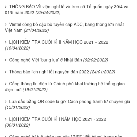
THÔNG BÁO Về việc nghỉ lễ và treo cờ Tổ quốc ngày 30/4 và
01/5 năm 2022
(25/04/2022)
Viettel công bố cập bờ tuyến cáp ADC, băng thông lớn nhất
Việt Nam
(21/04/2022)
LỊCH KIỂM TRA CUỐI KÌ II NĂM HỌC 2021 – 2022
(18/04/2022)
Công nghệ Việt 'bung lụa' ở Nhật Bản
(02/02/2022)
Thông báo lịch nghỉ tết nguyên đán 2022
(24/01/2022)
Cổng thông tin điện tử Chính phủ khai trương hệ thống giao
diện mới
(19/01/2022)
Lừa đảo bằng QR code là gì? Cách phòng tránh từ chuyên gia
(15/01/2022)
LỊCH KIỂM TRA CUỐI KÌ I NĂM HỌC 2021 - 2022
(06/01/2022)
Công nghệ trí tuệ nhân tạo của VNPT 'đắt hàng' trong nền