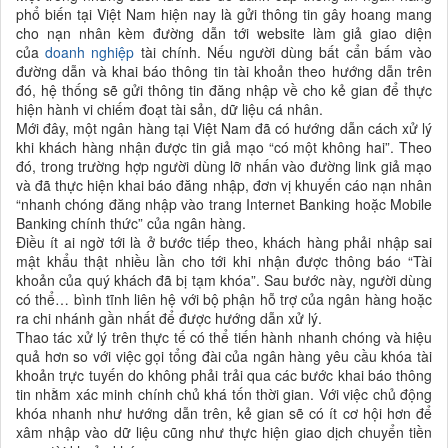
phổ biến tại Việt Nam hiện nay là gửi thông tin gây hoang mang
cho nạn nhân kèm đường dẫn tới website làm giả giao diện
của
doanh nghiệp
tài chính. Nếu người dùng bất cẩn bấm vào
đường dẫn và khai báo thông tin tài khoản theo hướng dẫn trên
đó, hệ thống sẽ gửi thông tin đăng nhập về cho kẻ gian để thực
hiện hành vi chiếm đoạt tài sản, dữ liệu cá nhân.
Mới đây, một ngân hàng tại Việt Nam đã có hướng dẫn cách xử lý
khi khách hàng nhận được tin giả mạo “có một không hai”. Theo
đó, trong trường hợp người dùng lỡ nhấn vào đường link giả mạo
và đã thực hiện khai báo đăng nhập, đơn vị khuyến cáo nạn nhân
“nhanh chóng đăng nhập vào trang Internet Banking hoặc Mobile
Banking chính thức” của ngân hàng.
Điều ít ai ngờ tới là ở bước tiếp theo, khách hàng phải nhập sai
mật khẩu thật nhiều lần cho tới khi nhận được thông báo “Tài
khoản của quý khách đã bị tạm khóa”. Sau bước này, người dùng
có thể… bình tĩnh liên hệ với bộ phận hỗ trợ của ngân hàng hoặc
ra chi nhánh gần nhất để được hướng dẫn xử lý.
Thao tác xử lý trên thực tế có thể tiến hành nhanh chóng và hiệu
quả hơn so với việc gọi tổng đài của ngân hàng yêu cầu khóa tài
khoản trực tuyến do không phải trải qua các bước khai báo thông
tin nhằm xác minh chính chủ khá tốn thời gian. Với việc chủ động
khóa nhanh như hướng dẫn trên, kẻ gian sẽ có ít cơ hội hơn để
xâm nhập vào dữ liệu cũng như thực hiện giao dịch chuyển tiền