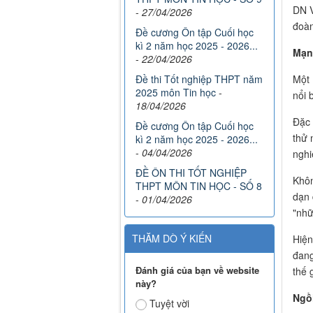
DN V
-
27/04/2026
đoàn
Đề cương Ôn tập Cuối học
kì 2 năm học 2025 - 2026...
Mạn
-
22/04/2026
Đề thi Tốt nghiệp THPT năm
Một 
2025 môn Tin học
-
nổi 
18/04/2026
Đặc 
Đề cương Ôn tập Cuối học
thử 
kì 2 năm học 2025 - 2026...
-
04/04/2026
nghi
ĐỀ ÔN THI TỐT NGHIỆP
Khôn
THPT MÔN TIN HỌC - SỐ 8
dạn 
-
01/04/2026
"nhữ
THĂM DÒ Ý KIẾN
Hiện
đang
Đánh giá của bạn về website
thế 
này?
Ngồi
Tuyệt vời