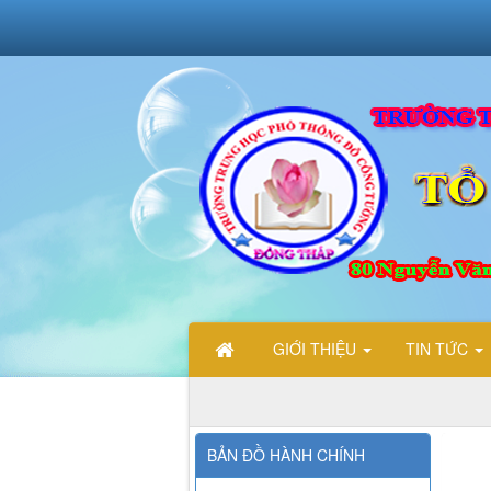
GIỚI THIỆU
TIN TỨC
CHÀO 
BẢN ĐỒ HÀNH CHÍNH