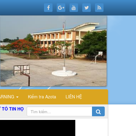
ARNING
Kiểm tra Azota
LIÊN HỆ
HỌC TRƯỜNG THPT ĐỖ CÔNG TƯỜNG