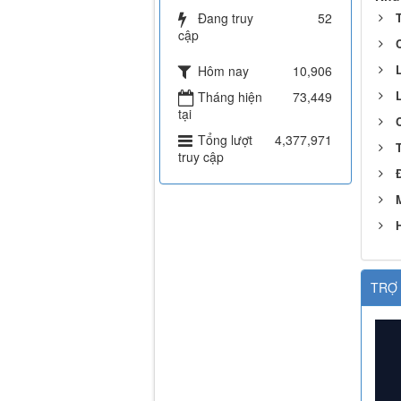
Đang truy
52
cập
Hôm nay
10,906
Tháng hiện
73,449
tại
C
Tổng lượt
4,377,971
truy cập
H
TRỢ 