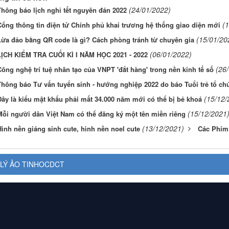
(24/01/2022)
Thông báo lịch nghỉ tết nguyên đán 2022
(
Cổng thông tin điện tử Chính phủ khai trương hệ thống giao diện mới
(15/01/20
Lừa đảo bằng QR code là gì? Cách phòng tránh từ chuyên gia
(06/01/2022)
LỊCH KIỂM TRA CUỐI KÌ I NĂM HỌC 2021 - 2022
(26
ông nghệ trí tuệ nhân tạo của VNPT 'đắt hàng' trong nền kinh tế số
Thông báo Tư vấn tuyển sinh - hướng nghiệp 2022 do báo Tuổi trẻ tổ chứ
(15/12/
Đây là kiểu mật khẩu phải mất 34.000 năm mới có thể bị bẻ khoá
(15/12/2021
Mỗi người dân Việt Nam có thể đăng ký một tên miền riêng
(13/12/2021)
ình nền giáng sinh cute, hình nền noel cute
Các Phím 
LÝ ẢO TINHOCDCT