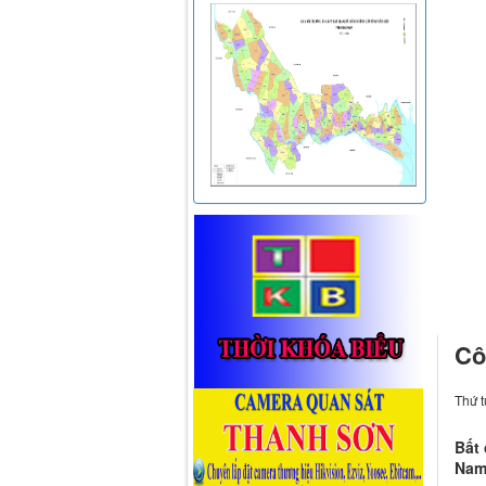
Cô
Thứ t
Bất
Nam