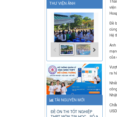
Thán
THƯ VIỆN ẢNH
viện
Hosp
Đề b
cùng
Hệ t
Anh 
mạng
của 
Vượt
ra h
Nhiề
công
Nhật
TÀI NGUYÊN MỚI
Chẳn
USD 
ĐỀ ÔN THI TỐT NGHIỆP
THPT MÔN TIN HỌC - SỐ 9