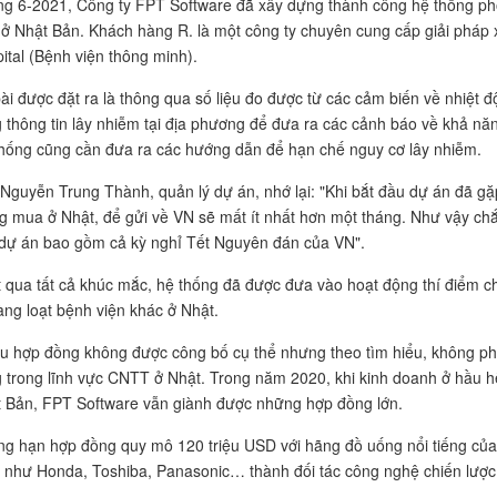
g 6-2021, Công ty FPT Software đã xây dựng thành công hệ thống ph
 ở Nhật Bản. Khách hàng R. là một công ty chuyên cung cấp giải phá
ital (Bệnh viện thông minh).
ài được đặt ra là thông qua số liệu đo được từ các cảm biến về nhiệt
 thông tin lây nhiễm tại địa phương để đưa ra các cảnh báo về khả n
hống cũng cần đưa ra các hướng dẫn để hạn chế nguy cơ lây nhiễm.
Nguyễn Trung Thành, quản lý dự án, nhớ lại: "Khi bắt đầu dự án đã gặp
 mua ở Nhật, để gửi về VN sẽ mất ít nhất hơn một tháng. Như vậy chắc
dự án bao gồm cả kỳ nghỉ Tết Nguyên đán của VN".
 qua tất cả khúc mắc, hệ thống đã được đưa vào hoạt động thí điểm c
àng loạt bệnh viện khác ở Nhật.
u hợp đồng không được công bố cụ thể nhưng theo tìm hiểu, không phả
 trong lĩnh vực CNTT ở Nhật. Trong năm 2020, khi kinh doanh ở hầu hết c
 Bản, FPT Software vẫn giành được những hợp đồng lớn.
g hạn hợp đồng quy mô 120 triệu USD với hãng đồ uống nổi tiếng của 
như Honda, Toshiba, Panasonic… thành đối tác công nghệ chiến lược