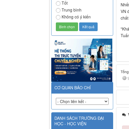
Tốt
Nhiề
Trung bình
VN đ
Không có ý kiến
chất
"Khá
Tuấn
Tổng 
CƠ QUAN BÁO CHÍ
Ý
DANH SÁCH TRƯỜNG ĐẠI
HỌC - HỌC VIỆN