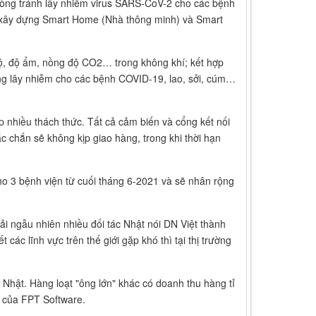
òng tránh lây nhiễm virus SARS-CoV-2 cho các bệnh
p xây dựng Smart Home (Nhà thông minh) và Smart
 độ, độ ẩm, nồng độ CO2… trong không khí; kết hợp
ăng lây nhiễm cho các bệnh COVID-19, lao, sởi, cúm…
 nhiều thách thức. Tất cả cảm biến và cổng kết nối
 chắn sẽ không kịp giao hàng, trong khi thời hạn
ho 3 bệnh viện từ cuối tháng 6-2021 và sẽ nhân rộng
i ngẫu nhiên nhiều đối tác Nhật nói DN Việt thành
ác lĩnh vực trên thế giới gặp khó thì tại thị trường
Nhật. Hàng loạt "ông lớn" khác có doanh thu hàng tỉ
 của FPT Software.