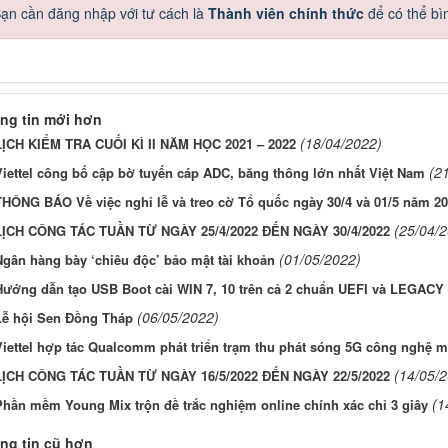
ạn cần đăng nhập với tư cách là
Thành viên chính thức
để có thể bì
ng tin mới hơn
(18/04/2022)
LỊCH KIỂM TRA CUỐI KÌ II NĂM HỌC 2021 – 2022
(2
Viettel công bố cập bờ tuyến cáp ADC, băng thông lớn nhất Việt Nam
THÔNG BÁO Về việc nghỉ lễ và treo cờ Tổ quốc ngày 30/4 và 01/5 năm 2
(25/04/
LỊCH CÔNG TÁC TUẦN TỪ NGÀY 25/4/2022 ĐẾN NGÀY 30/4/2022
(01/05/2022)
Ngân hàng bày ‘chiêu độc’ bảo mật tài khoản
Hướng dẫn tạo USB Boot cài WIN 7, 10 trên cả 2 chuẩn UEFI và LEGACY
(06/05/2022)
Lễ hội Sen Đồng Tháp
Viettel hợp tác Qualcomm phát triển trạm thu phát sóng 5G công nghệ m
(14/05/
LỊCH CÔNG TÁC TUẦN TỪ NGÀY 16/5/2022 ĐẾN NGÀY 22/5/2022
(1
Phần mềm Young Mix trộn đề trắc nghiệm online chính xác chỉ 3 giây
ng tin cũ hơn