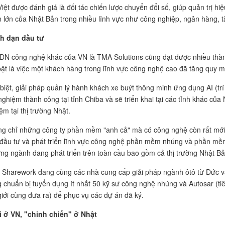
iệt được đánh giá là đối tác chiến lược chuyển đổi số, giúp quản trị h
 lớn của Nhật Bản trong nhiều lĩnh vực như công nghiệp, ngân hàng, tà
h dạn đầu tư
DN công nghệ khác của VN là TMA Solutions cũng đạt được nhiều thành
bật là việc một khách hàng trong lĩnh vực công nghệ cao đã tăng quy m
biệt, giải pháp quản lý hành khách xe buýt thông minh ứng dụng AI (trí
nghiệm thành công tại tỉnh Chiba và sẽ triển khai tại các tỉnh khác củ
ệm tại thị trường Nhật.
g chỉ những công ty phần mềm "anh cả" mà có công nghệ còn rất mới
đầu tư và phát triển lĩnh vực công nghệ phần mềm nhúng và phần mề
ng ngành đang phát triển trên toàn cầu bao gồm cả thị trường Nhật Bả
 Sharework đang cùng các nhà cung cấp giải pháp ngành ôtô từ Đức và
 chuẩn bị tuyển dụng ít nhất 50 kỹ sư công nghệ nhúng và Autosar (ti
giới cùng đưa ra) để phục vụ các dự án đã ký.
 ở VN, "chinh chiến" ở Nhật