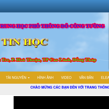
TÀI NGUYÊN
HÌNH ẢNH
VIDEO
VĂN BẢN
ELE
CHÀO MỪNG CÁC BẠN ĐẾN VỚI TRANG THÔNG TIN ĐIỆ