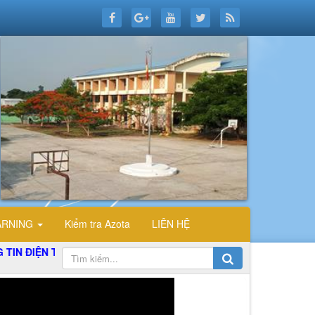
ARNING
Kiểm tra Azota
LIÊN HỆ
N TỬ TỔ TIN HỌC TRƯỜNG THPT ĐỖ CÔNG TƯỜNG