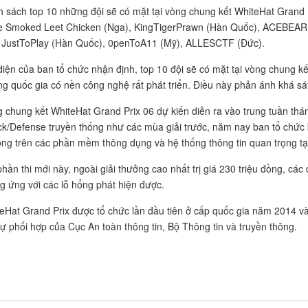
 sách top 10 những đội sẽ có mặt tại vòng chung kết WhiteHat Grand 
 Smoked Leet Chicken (Nga), KingTigerPrawn (Hàn Quốc), ACEBEAR (
 JustToPlay (Hàn Quốc), 0penToA11 (Mỹ), ALLESCTF (Đức).
diện của ban tổ chức nhận định, top 10 đội sẽ có mặt tại vòng chung 
g quốc gia có nền công nghệ rất phát triển. Điều này phản ánh khá sát v
 chung kết WhiteHat Grand Prix 06 dự kiến diễn ra vào trung tuần thán
ck/Defense truyền thống như các mùa giải trước, năm nay ban tổ chức 
ổng trên các phần mềm thông dụng và hệ thống thông tin quan trọng tạ
phần thi mới này, ngoài giải thưởng cao nhất trị giá 230 triệu đồng, cá
g ứng với các lỗ hổng phát hiện được.
eHat Grand Prix được tổ chức lần đầu tiên ở cấp quốc gia năm 2014 v
sự phối hợp của Cục An toàn thông tin, Bộ Thông tin và truyền thông.