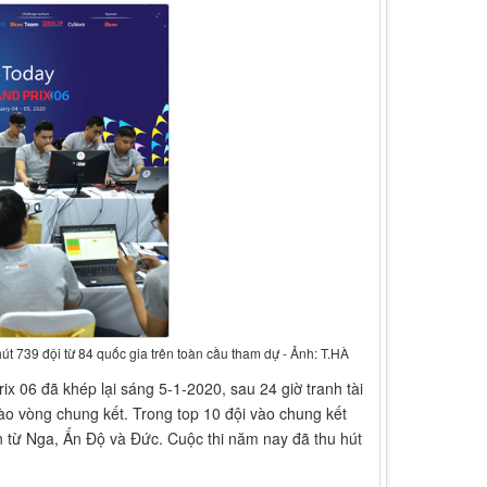
út 739 đội từ 84 quốc gia trên toàn cầu tham dự - Ảnh: T.HÀ
x 06 đã khép lại sáng 5-1-2020, sau 24 giờ tranh tài
 vào vòng chung kết. Trong top 10 đội vào chung kết
n từ Nga, Ấn Độ và Đức. Cuộc thi năm nay đã thu hút