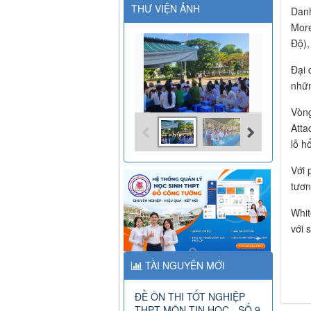
THƯ VIỆN ẢNH
Danh
More
Độ),
Đại 
nhữn
Vòng
Atta
lỗ h
Với 
tươn
Whit
với 
TÀI NGUYÊN MỚI
ĐỀ ÔN THI TỐT NGHIỆP
THPT MÔN TIN HỌC - SỐ 9