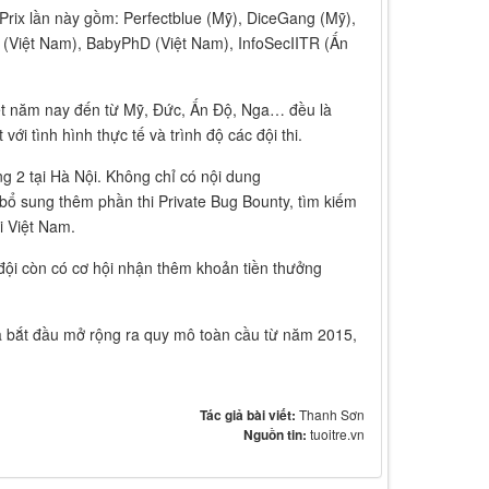
Prix lần này gồm: Perfectblue (Mỹ), DiceGang (Mỹ),
Việt Nam), BabyPhD (Việt Nam), InfoSecIITR (Ấn
kết năm nay đến từ Mỹ, Đức, Ấn Độ, Nga… đều là
ới tình hình thực tế và trình độ các đội thi.
g 2 tại Hà Nội. Không chỉ có nội dung
bổ sung thêm phần thi Private Bug Bounty, tìm kiếm
i Việt Nam.
c đội còn có cơ hội nhận thêm khoản tiền thưởng
à bắt đầu mở rộng ra quy mô toàn cầu từ năm 2015,
Tác giả bài viết:
Thanh Sơn
Nguồn tin:
tuoitre.vn