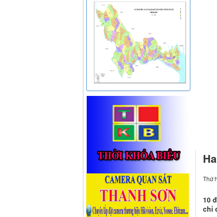
Ha
Thứ h
10 đ
chỉ 