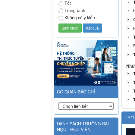
Tốt
Trung bình
H
Không có ý kiến
Nhữ
CƠ QUAN BÁO CHÍ
TRỢ 
DANH SÁCH TRƯỜNG ĐẠI
HỌC - HỌC VIỆN