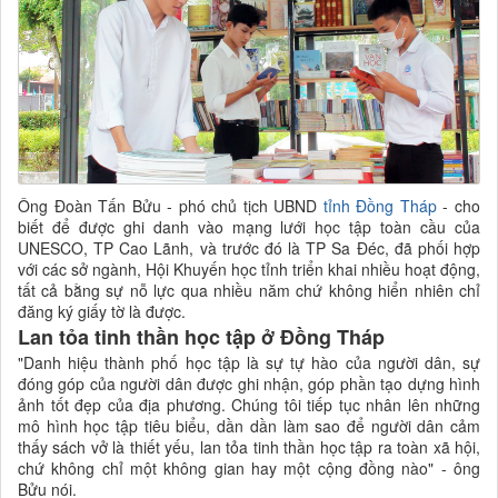
Ông Đoàn Tấn Bửu - phó chủ tịch UBND
tỉnh Đồng Tháp
- cho
biết để được ghi danh vào mạng lưới học tập toàn cầu của
UNESCO, TP Cao Lãnh, và trước đó là TP Sa Đéc, đã phối hợp
với các sở ngành, Hội Khuyến học tỉnh triển khai nhiều hoạt động,
tất cả bằng sự nỗ lực qua nhiều năm chứ không hiển nhiên chỉ
đăng ký giấy tờ là được.
Lan tỏa tinh thần học tập ở Đồng Tháp
"Danh hiệu thành phố học tập là sự tự hào của người dân, sự
đóng góp của người dân được ghi nhận, góp phần tạo dựng hình
ảnh tốt đẹp của địa phương. Chúng tôi tiếp tục nhân lên những
mô hình học tập tiêu biểu, dần dần làm sao để người dân cảm
thấy sách vở là thiết yếu, lan tỏa tinh thần học tập ra toàn xã hội,
chứ không chỉ một không gian hay một cộng đồng nào" - ông
Bửu nói.