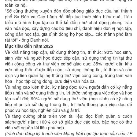
toàn xã hội.
"Sở cũng thường xuyên đôn đốc phòng giáo dục của hai thành
phố Sa Đéc và Cao Lãnh để tiếp tục thực hiện hiệu quả. Tiêu
biểu mô hình học tập có thể kể đến như phát động phong trào
văn hóa đọc, xây dựng các bộ tiêu chí, danh hiệu đơn vị học tập,
công dân học tập, gia đình dòng họ học tập... các thành phố làm
rất tốt" - ông Danh nói.
Mục tiêu đến năm 2025
Về khả năng tiếp cận, sử dụng thông tin, tri thức: 90% học sinh,
sinh viên và người học được tiếp cận, sử dụng thông tin tại thư
viện công cộng và thư viện cơ sở giáo dục; 35% người dân khu
vực nông thôn được tiếp cận, sử dụng thông tin, tri thức và các
dịch vụ liên quan tại hệ thống thư viện công cộng, trung tâm văn
hóa - học tập cộng đồng, bưu điện văn hóa xã.
Về nâng cao kiến thức, kỹ năng đọc: 60% người dân có kỹ năng
tiếp nhận và sử dụng thông tin, tri thức thông qua việc đọc và học
tập suốt đời; 90% người sử dụng thư viện (học sinh) có kỹ năng
tiếp nhận và sử dụng thông tin, tri thức thông qua việc đọc để
phục vụ học tập, nghiên cứu và giải trí.
Về tăng cường phát triển vốn tài liệu: đọc bình quân 3 cuốn
sách/người năm; 100% cơ sở giáo dục các cấp, bậc học có thư
viện với nguồn tài liệu phù hợp.
(trích đơn đăng ký thành viên Mạng lưới học tập toàn cầu của TP