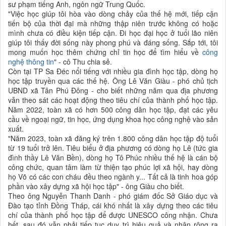
sư phạm tiếng Anh, ngôn ngữ Trung Quốc.
"Việc học giúp tôi hòa vào dòng chảy của thế hệ mới, tiếp cận
tiến bộ của thời đại mà những thập niên trước không có hoặc
mình chưa có điều kiện tiếp cận. Đi học đại học ở tuổi lão niên
giúp tôi thấy đời sống này phong phú và đáng sống. Sắp tới, tôi
mong muốn học thêm chứng chỉ tin học để tìm hiểu về
công
nghệ thông tin
" - cô Thu chia sẻ.
Còn tại TP Sa Đéc nổi tiếng với nhiều gia đình học tập, dòng họ
học tập truyền qua các thế hệ. Ông Lê Văn Giàu - phó chủ tịch
UBND xã Tân Phú Đông - cho biết những năm qua địa phương
vẫn theo sát các hoạt động theo tiêu chí của thành phố học tập.
Năm 2022, toàn xã có hơn 500 công dân học tập, đạt các yêu
cầu về ngoại ngữ, tin học, ứng dụng khoa học công nghệ vào sản
xuất.
"Năm 2023, toàn xã đăng ký trên 1.800 công dân học tập độ tuổi
từ 19 tuổi trở lên. Tiêu biểu ở địa phương có dòng họ Lê (tức gia
đình thầy Lê Văn Bền), dòng họ Tô Phúc nhiều thế hệ là cán bộ
công chức, quan tâm làm từ thiện tạo phúc lợi xã hội, hay dòng
họ Võ có các con cháu đều theo ngành y... Tất cả là tinh hoa góp
phần vào xây dựng xã hội học tập" - ông Giàu cho biết.
Theo ông Nguyễn Thanh Danh - phó giám đốc Sở Giáo dục và
Đào tạo tỉnh Đồng Tháp, cái khó nhất là xây dựng theo các tiêu
chí của thành phố học tập để được UNESCO công nhận. Chưa
hết, sau đó vẫn phải tiếp tục duy trì hiệu quả và nhân rộng ra