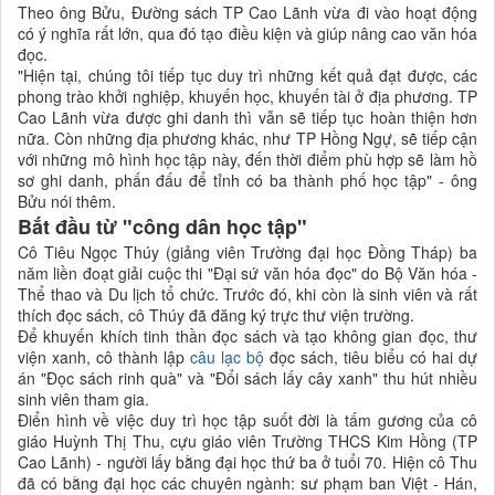
Theo ông Bửu, Đường sách TP Cao Lãnh vừa đi vào hoạt động
có ý nghĩa rất lớn, qua đó tạo điều kiện và giúp nâng cao văn hóa
đọc.
"Hiện tại, chúng tôi tiếp tục duy trì những kết quả đạt được, các
phong trào khởi nghiệp, khuyến học, khuyến tài ở địa phương. TP
Cao Lãnh vừa được ghi danh thì vẫn sẽ tiếp tục hoàn thiện hơn
nữa. Còn những địa phương khác, như TP Hồng Ngự, sẽ tiếp cận
với những mô hình học tập này, đến thời điểm phù hợp sẽ làm hồ
sơ ghi danh, phấn đấu để tỉnh có ba thành phố học tập" - ông
Bửu nói thêm.
Bắt đầu từ "công dân học tập"
Cô Tiêu Ngọc Thúy (giảng viên Trường đại học Đồng Tháp) ba
năm liền đoạt giải cuộc thi "Đại sứ văn hóa đọc" do Bộ Văn hóa -
Thể thao và Du lịch tổ chức. Trước đó, khi còn là sinh viên và rất
thích đọc sách, cô Thúy đã đăng ký trực thư viện trường.
Để khuyến khích tinh thần đọc sách và tạo không gian đọc, thư
viện xanh, cô thành lập
câu lạc bộ
đọc sách, tiêu biểu có hai dự
án "Đọc sách rinh quà" và "Đổi sách lấy cây xanh" thu hút nhiều
sinh viên tham gia.
Điển hình về việc duy trì học tập suốt đời là tấm gương của cô
giáo Huỳnh Thị Thu, cựu giáo viên Trường THCS Kim Hồng (TP
Cao Lãnh) - người lấy bằng đại học thứ ba ở tuổi 70. Hiện cô Thu
đã có bằng đại học các chuyên ngành: sư phạm ban Việt - Hán,