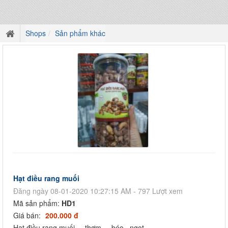
Shops
Sản phẩm khác
Hạt điều rang muối
Đăng ngày 08-01-2020 10:27:15 AM - 797 Lượt xem
Mã sản phẩm:
HD1
Giá bán:
200.000 đ
Hạt điều rang muối ... thơm ... béo...ngọt