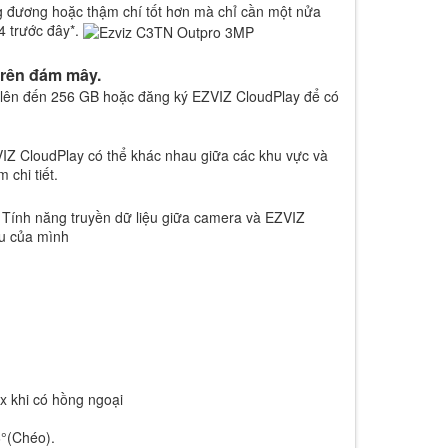
ng đương hoặc thậm chí tốt hơn mà chỉ cần một nửa
4 trước đây*.
trên đám mây.
ộ lên đến 256 GB hoặc đăng ký EZVIZ CloudPlay để có
VIZ CloudPlay có thể khác nhau giữa các khu vực và
 chi tiết.
. Tính năng truyền dữ liệu giữa camera và EZVIZ
ệu của mình
x khi có hồng ngoại
°(Chéo).