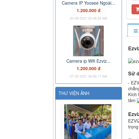
Camera IP Yoosee Ngoài...
1.200.000 đ
20-09-2021 02:48:58 AM
Ezvi
Camera ip Wifi Ezviz...
1.200.000 đ
Sử d
07-05-2021 06:56:17 AM
- EZV
chẳng
THƯ VIỆN ẢNH
Kích 
tâm
Ezvi
EZVIZ
trọng