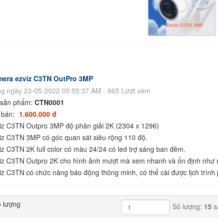
era ezviz C3TN OutPro 3MP
g ngày 23-05-2022 05:55:37 AM - 865 Lượt xem
sản phẩm:
CTN0001
 bán:
1.600.000 đ
iz C3TN Outpro 3MP độ phân giải 2K (2304 x 1296)
iz C3TN 3MP có góc quan sát siêu rộng 110 độ.
iz C3TN 2K full color có màu 24/24 có led trợ sáng ban đêm.
iz C3TN Outpro 2K cho hình ảnh mượt mà xem nhanh và ổn định như
iz C3TN có chức năng báo động thông minh, có thể cài được lịch trình p
 lượng
Số lượng:
15
s