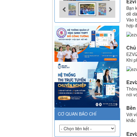
Ezvi
Bạn k
dễ dà
Vào b
hợp đ
Chủ 
EZVIZ
Khi p
Ezvi
Thông
nói v
Bền b
CƠ QUAN BÁO CHÍ
Với v
khắc 
Ezvi