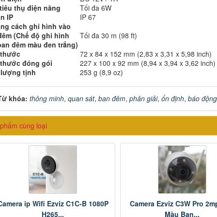
tiêu thụ điện năng
Tối đa 6W
n IP
IP 67
ng cách ghi hình vào
đêm (Chế độ ghi hình
Tối đa 30 m (98 ft)
ban đêm màu đen trắng)
 thước
72 x 84 x 152 mm (2,83 x 3,31 x 5,98 inch)
 thước đóng gói
227 x 100 x 92 mm (8,94 x 3,94 x 3,62 inch)
 lượng tịnh
253 g (8,9 oz)
Từ khóa:
thông minh
,
quan sát
,
ban đêm
,
phân giải
,
ổn định
,
báo động
phẩm cùng loại
Camera ip Wifi Ezviz C1C-B 1080P
Camera Ezviz C3W Pro 2mp
H265...
Màu Ban...