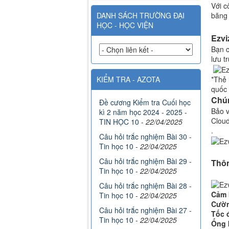
Với c
DANH SÁCH TRƯỜNG ĐẠI
băng 
HỌC - HỌC VIỆN
Ezvi
Bạn c
lưu t
KIỂM TRA - AZOTA
*Thẻ 
quốc 
Chún
Đề cương Kiểm tra Cuối học
Bảo v
kì 2 năm học 2024 - 2025 -
Cloud
TIN HỌC 10
-
22/04/2025
.
Câu hỏi trắc nghiệm Bài 30 -
Tin học 10
-
22/04/2025
Câu hỏi trắc nghiệm Bài 29 -
Thôn
Tin học 10
-
22/04/2025
Câu hỏi trắc nghiệm Bài 28 -
Cảm 
Tin học 10
-
22/04/2025
Cườn
Câu hỏi trắc nghiệm Bài 27 -
Tốc 
Tin học 10
-
22/04/2025
Ống 