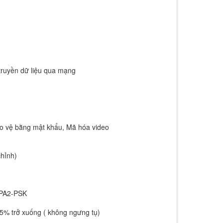
 truyền dữ liệu qua mạng
ảo vệ bằng mật khẩu, Mã hóa video
hỉnh)
WPA2-PSK
5% trở xuống ( không ngưng tụ)