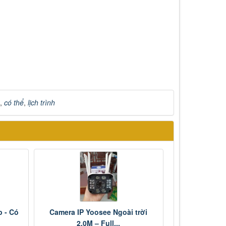
,
có thể
,
lịch trình
 - Có
Camera IP Yoosee Ngoài trời
2.0M – Full...