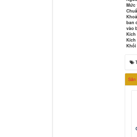
Mức 
Chuẩ
Khoả
ban 
vào 
Kích
Kích
Khối
Sản 