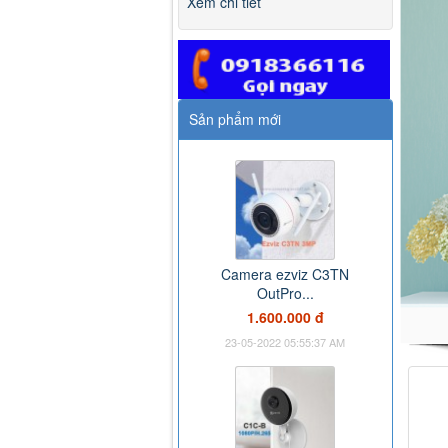
Xem chi tiết
Sản phẩm mới
Camera ezviz C3TN
OutPro...
1.600.000 đ
23-05-2022 05:55:37 AM