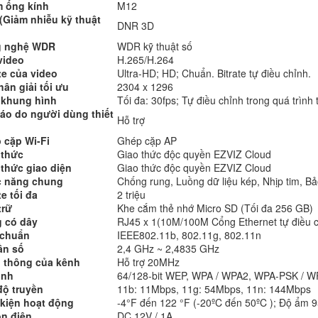
 ống kính
M12
(Giảm nhiễu kỹ thuật
DNR 3D
 nghệ WDR
WDR kỹ thuật số
video
H.265/H.264
te của video
Ultra-HD; HD; Chuẩn. Bitrate tự điều chỉnh.
ân giải tối ưu
2304 x 1296
ệ khung hình
Tối đa: 30fps; Tự điều chỉnh trong quá trình
áo do người dùng thiết
Hỗ trợ
 cặp Wi-Fi
Ghép cặp AP
 thức
Giao thức độc quyền EZVIZ Cloud
 thức giao diện
Giao thức độc quyền EZVIZ Cloud
 năng chung
Chống rung, Luồng dữ liệu kép, Nhịp tim, B
te tối đa
2 triệu
trữ
Khe cắm thẻ nhớ Micro SD (Tối đa 256 GB)
 có dây
RJ45 x 1(10M/100M Cổng Ethernet tự điều c
 chuẩn
IEEE802.11b, 802.11g, 802.11n
ần số
2,4 GHz ~ 2,4835 GHz
 thông của kênh
Hỗ trợ 20MHz
inh
64/128-bit WEP, WPA / WPA2, WPA-PSK / 
độ truyền
11b: 11Mbps, 11g: 54Mbps, 11n: 144Mbps
 kiện hoạt động
-4°F đến 122 °F (-20ºC đến 50ºC ); Độ ẩm 9
n điện
DC 12V / 1A