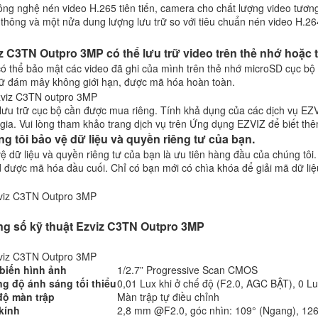
ông nghệ nén video H.265 tiên tiến, camera cho chất lượng video tươ
thông và một nửa dung lượng lưu trữ so với tiêu chuẩn nén video H.26
z C3TN Outpro 3MP có thể lưu trữ video trên thẻ nhớ hoặc 
ó thể bảo mật các video đã ghi của mình trên thẻ nhớ microSD cục b
rữ đám mây không giới hạn, được mã hóa hoàn toàn.
lưu trữ cục bộ cần được mua riêng. Tính khả dụng của các dịch vụ EZ
gia. Vui lòng tham khảo trang dịch vụ trên Ứng dụng EZVIZ để biết thêm
g tôi bảo vệ dữ liệu và quyền riêng tư của bạn.
ệ dữ liệu và quyền riêng tư của bạn là ưu tiên hàng đầu của chúng tôi
 được mã hóa đầu cuối. Chỉ có bạn mới có chìa khóa để giải mã dữ li
g số kỹ thuật Ezviz C3TN Outpro 3MP
biến hình ảnh
1/2.7” Progressive Scan CMOS
g độ ánh sáng tối thiểu
0,01 Lux khi ở chế độ (F2.0, AGC BẬT), 0 Lu
độ màn trập
Màn trập tự điều chỉnh
kính
2,8 mm @F2.0, góc nhìn: 109° (Ngang), 126