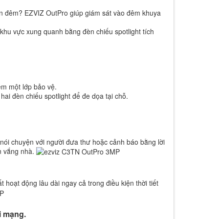
an đêm? EZVIZ OutPro giúp giám sát vào đêm khuya
 khu vực xung quanh bằng đèn chiếu spotlight tích
m một lớp bảo vệ.
hai đèn chiếu spotlight để đe dọa tại chỗ.
ói chuyện với người đưa thư hoặc cảnh báo bằng lời
n vắng nhà.
ạt động lâu dài ngay cả trong điều kiện thời tiết
i mạng.