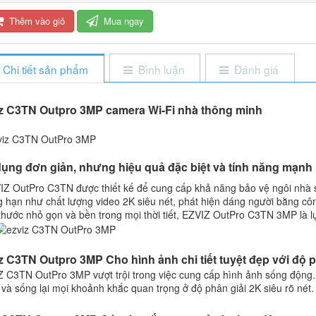
Thêm vào giỏ
Mua ngay
Chi tiết sản phẩm
Bình luận
Đánh giá
z C3TN Outpro 3MP camera Wi-Fi nhà thông minh
ụng đơn giản, nhưng hiệu quả đặc biệt và tính năng mạnh
IZ OutPro C3TN được thiết kế để cung cấp khả năng bảo vệ ngôi nhà s
 hạn như chất lượng video 2K siêu nét, phát hiện dáng người bằng cô
thước nhỏ gọn và bền trong mọi thời tiết, EZVIZ OutPro C3TN 3MP là 
z C3TN Outpro 3MP Cho hình ảnh chi tiết tuyệt đẹp với độ p
 C3TN OutPro 3MP vượt trội trong việc cung cấp hình ảnh sống động. T
 và sống lại mọi khoảnh khắc quan trọng ở độ phân giải 2K siêu rõ nét