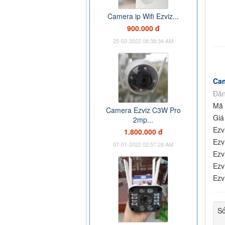
Camera ip Wifi Ezviz...
900.000 đ
25-02-2022 08:38:34 AM
Cam
Đăn
Mã 
Camera Ezviz C3W Pro
Giá
2mp...
Ezv
1.800.000 đ
Ezv
07-01-2022 02:57:28 AM
Ezv
Ezv
Ezv
Số