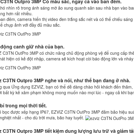
 C3TN Outpro 3MP Có màu sắc, ngay cả vào ban đêm.
hó nhìn rõ trong ánh sáng mờ ảo xung quanh sân sau nhà bạn vào b
ng hơn rất nhiều.
an đêm, camera hiển thị video đen trắng sắc nét và có thể chiếu sáng
ể chụp ảnh với đầy đủ màu sắc.
động canh giữ nhà của bạn.
 C3TN OutPro 3MP có chức năng chủ động phòng vệ để cung cấp thê
hát hiện có kẻ đột nhập, camera sẽ kích hoạt còi báo động lớn và nháy 
z C3TN Outpro 3MP nghe và nói, như thể bạn đang ở nhà.
 qua Ứng dụng EZVIZ, bạn có thể dễ dàng chào hỏi khách đến thăm, n
ới bất kỳ kẻ xâm phạm không mong muốn nào mọi lúc - ngay cả khi bạ
ỉ trong mọi thời tiết.
ỏ bọc được xếp hạng IP67, EZVIZ C3TN OutPro 3MP đảm bảo hiệu suất ho
nghiệt nhất - cho dù trời mưa, bão hay tuyết.
z C3TN Outpro 3MP tiết kiệm dung lượng lưu trữ và giảm tả