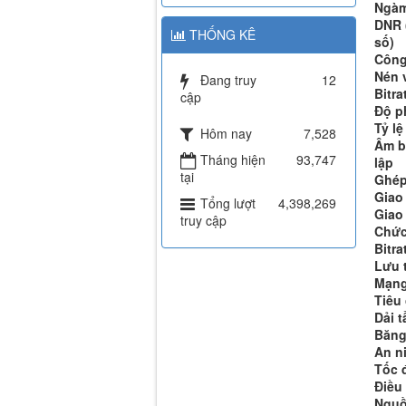
Ngàm
DNR 
THỐNG KÊ
số)
Công
Nén 
Đang truy
12
Bitra
cập
Độ ph
Tỷ l
Hôm nay
7,528
Âm b
Tháng hiện
93,747
lập
tại
Ghép
Giao
Tổng lượt
4,398,269
Giao
truy cập
Chức
Bitra
Lưu 
Mạng
Tiêu
Dải t
Băng
An n
Tốc 
Điều
Nguồ