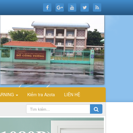
ARNING
Kiểm tra Azota
LIÊN HỆ
CHÀO MỪNG CÁC BẠN ĐẾN VỚI TRANG THÔNG TIN Đ