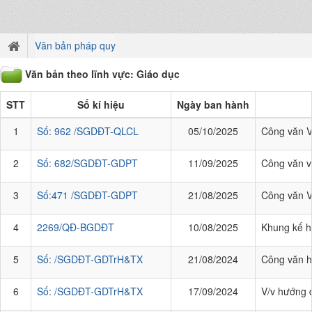
Văn bản pháp quy
Văn bản theo lĩnh vực: Giáo dục
STT
Số kí hiệu
Ngày ban hành
1
Số: 962 /SGDĐT-QLCL
05/10/2025
Công văn V/
2
Số: 682/SGDĐT-GDPT
11/09/2025
Công văn v
3
Số:471 /SGDĐT-GDPT
21/08/2025
Công văn V
4
2269/QĐ-BGDĐT
10/08/2025
Khung kế h
5
Số: /SGDĐT-GDTrH&TX
21/08/2024
Công văn h
6
Số: /SGDĐT-GDTrH&TX
17/09/2024
V/v hướng d