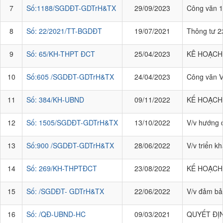
7
Số:1188/SGDĐT-GDTrH&TX
29/09/2023
Công văn 1
8
Số: 22/2021/TT-BGDĐT
19/07/2021
Thông tư 2
9
Số: 65/KH-THPT ĐCT
25/04/2023
KÊ HOẠCH T
10
Số:605 /SGDĐT-GDTrH&TX
24/04/2023
Công văn Về
11
Số: 384/KH-UBND
09/11/2022
KẾ HOẠCH T
12
Số: 1505/SGDĐT-GDTrH&TX
13/10/2022
V/v hướng 
13
Số:900 /SGDĐT-GDTrH&TX
28/06/2022
V/v triển k
14
Số: 269/KH-THPTĐCT
23/08/2022
KẾ HOẠCH 
15
Số: /SGDĐT- GDTrH&TX
22/06/2022
V/v đảm bảo
16
Số: /QĐ-UBND-HC
09/03/2021
QUYẾT ĐỊNH