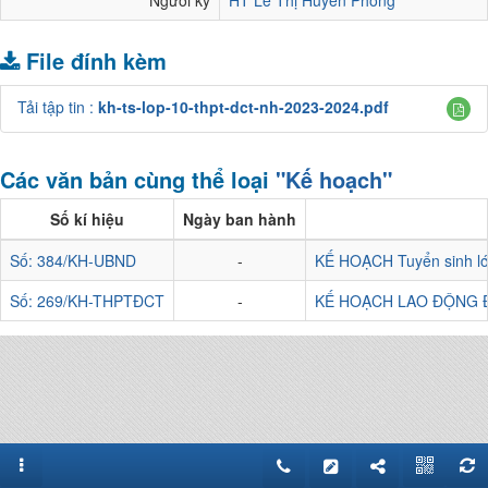
Người ký
HT Lê Thị Huyền Phong
File đính kèm
Tải tập tin :
kh-ts-lop-10-thpt-dct-nh-2023-2024.pdf
Các văn bản cùng thể loại
"Kế hoạch"
Số kí hiệu
Ngày ban hành
Số: 384/KH-UBND
-
KẾ HOẠCH Tuyển sinh lớp
Số: 269/KH-THPTĐCT
-
KẾ HOẠCH LAO ĐỘNG 