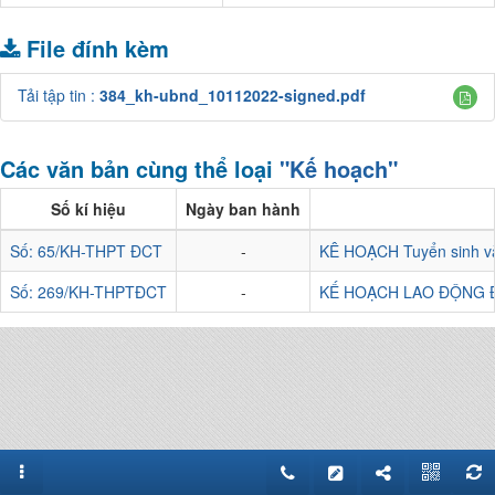
File đính kèm
Tải tập tin :
384_kh-ubnd_10112022-signed.pdf
Các văn bản cùng thể loại
"Kế hoạch"
Số kí hiệu
Ngày ban hành
Số: 65/KH-THPT ĐCT
-
KÊ HOẠCH Tuyển sinh v
Số: 269/KH-THPTĐCT
-
KẾ HOẠCH LAO ĐỘNG 