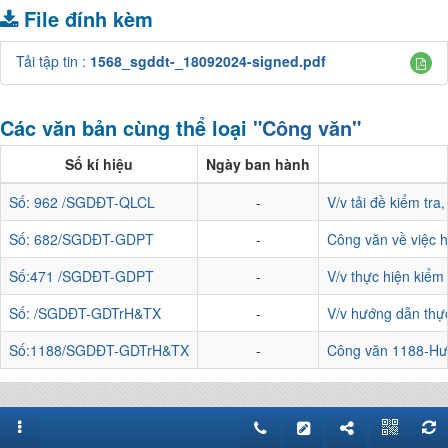
File đính kèm
Tải tập tin :
1568_sgddt-_18092024-signed.pdf
Các văn bản cùng thể loại
"Công văn"
Số kí hiệu
Ngày ban hành
Số: 962 /SGDĐT-QLCL
-
V/v tải đề kiểm tr
Số: 682/SGDĐT-GDPT
-
Công văn về việc h
Số:471 /SGDĐT-GDPT
-
V/v thực hiện kiểm
Số: /SGDĐT-GDTrH&TX
-
V/v hướng dẫn thự
Số:1188/SGDĐT-GDTrH&TX
-
Công văn 1188-Hướ