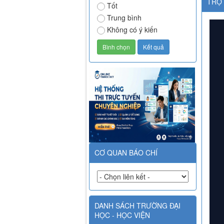
TRỢ 
Tốt
Trung bình
Không có ý kiến
CƠ QUAN BÁO CHÍ
DANH SÁCH TRƯỜNG ĐẠI
HỌC - HỌC VIỆN