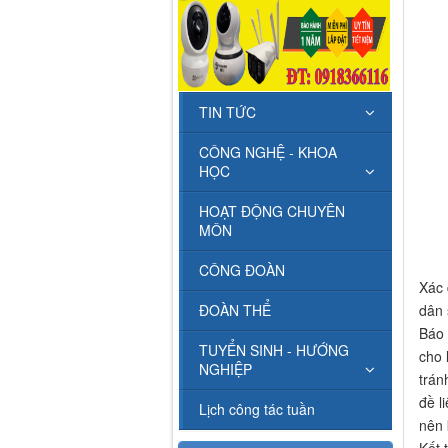
TIN TỨC
CÔNG NGHỆ - KHOA
HỌC
HOẠT ĐỘNG CHUYÊN
MÔN
CÔNG ĐOÀN
Xác 
ĐOÀN THỂ
dân 
Báo 
TUYỂN SINH - HƯỚNG
cho 
NGHIỆP
trán
đề l
Lịch công tác tuần
nên 