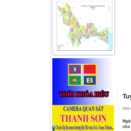
Tu
Chủ n
Ngày
cho 