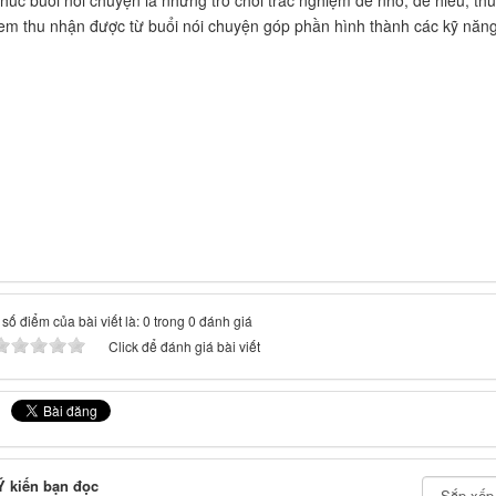
thúc buổi nói chuyện là những trò chơi trắc nghiệm dễ nhớ, dễ hiểu, t
em thu nhận được từ buổi nói chuyện góp phần hình thành các kỹ năng
số điểm của bài viết là: 0 trong 0 đánh giá
Click để đánh giá bài viết
 kiến bạn đọc