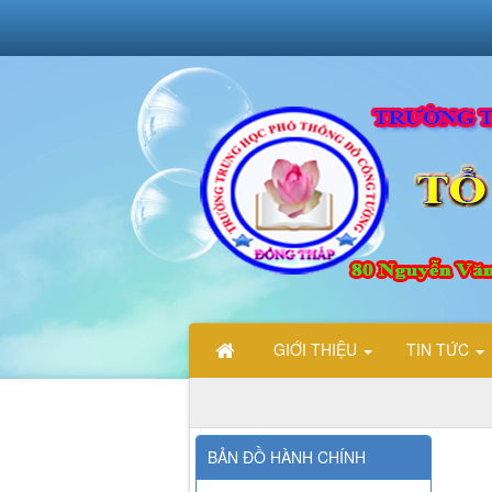
GIỚI THIỆU
TIN TỨC
CHÀO MỪNG CÁC BẠN ĐẾN VỚI
BẢN ĐỒ HÀNH CHÍNH