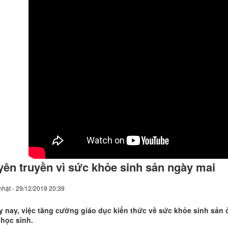
yên truyền vì sức khỏe sinh sản ngày mai
hật - 29/12/2019 20:39
 nay, việc tăng cường giáo dục kiến thức về sức khỏe sinh sản ở 
học sinh.