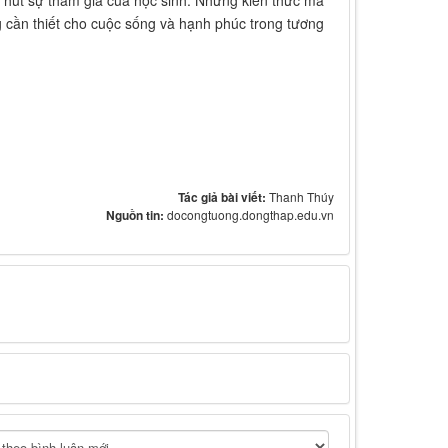
hu hút sự tham gia của học sinh. Những kiến thức mà
 cần thiết cho cuộc sống và hạnh phúc trong tương
Tác giả bài viết:
Thanh Thúy
Nguồn tin:
docongtuong.dongthap.edu.vn