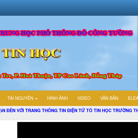
TÀI NGUYÊN
HÌNH ẢNH
VIDEO
VĂN BẢN
ELE
 TRANG THÔNG TIN ĐIỆN TỬ TỔ TIN HỌC TRƯỜNG THPT ĐỖ C