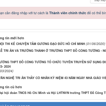
ạn cần đăng nhập với tư cách là
Thành viên chính thức
để có thể bì
ng tin mới hơn
(01/06/2020)
HỘI THI KỂ CHUYỆN TẤM GƯƠNG ĐẠO ĐỨC HỒ CHÍ MINH
LỄ TRI ÂN VÀ TRƯỞNG THÀNH Ở TRƯỜNG THPT ĐỖ CÔNG TƯỜNG - N
ƯỜNG THPT ĐỖ CÔNG TƯỜNG TỔ CHỨC TUYÊN TRUYỀN SỬ SỤNG ĐIỆN
3- 2024
/03/2024)
VĂN NGHỆ TRI ÂN THẦY CÔ NHÂN KỶ NIỆM 43 NĂM NGÀY NHÀ GIÁO VIỆ
ng tin cũ hơn
Đại hội đoàn TNCS Hồ Chí Minh và Hội LHTNVN trường THPT Đỗ Công 