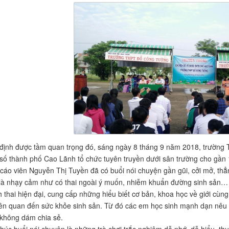
định được tầm quan trọng đó, sáng ngày 8 tháng 9 năm 2018, trường
số thành phố Cao Lãnh tổ chức tuyên truyền dưới sân trường cho gần 
cáo viên Nguyễn Thị Tuyền đã có buổi nói chuyện gần gũi, cởi mở, th
là nhạy cảm như có thai ngoài ý muốn, nhiễm khuẩn đường sinh sản… 
h thai hiện đại, cung cấp những hiểu biết cơ bản, khoa học về giới cùn
iên quan đến sức khỏe sinh sản. Từ đó các em học sinh mạnh dạn nêu l
không dám chia sẻ.