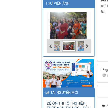
Kết 
THƯ VIỆN ẢNH
các 
lai.
Tổng 
TÀI NGUYÊN MỚI
ĐỀ ÔN THI TỐT NGHIỆP
Ý
THPT MÔN TIN HỌC - SỐ 9