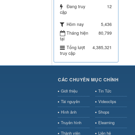
Đang truy
12
cập
Hôm nay
5,436
Tháng hiện
80,799
tại
Tổng lượt
4,385,321
truy cập
CÁC CHUYÊN MỤC CHÍNH
Giới thiệu
Tin Tức
Tài nguyên
Videoclips
Hình ảnh
Shops
Truyền hình
Elearning
Thành viên
Liên hệ