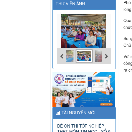
Phó 
THƯ VIỆN ẢNH
long
Qua 
chức
Song
Chủ 
Với 
công
ra c
TÀI NGUYÊN MỚI
ĐỀ ÔN THI TỐT NGHIỆP
THPT MÔN TIN HỌC - SỐ 9