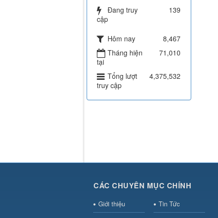
Đang truy
139
cập
Hôm nay
8,467
Tháng hiện
71,010
tại
Tổng lượt
4,375,532
truy cập
CÁC CHUYÊN MỤC CHÍNH
Giới thiệu
Tin Tức