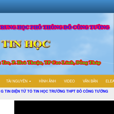
TÀI NGUYÊN
HÌNH ẢNH
VIDEO
VĂN BẢN
ELE
ỆN TỬ TỔ TIN HỌC TRƯỜNG THPT ĐỖ CÔNG TƯỜNG