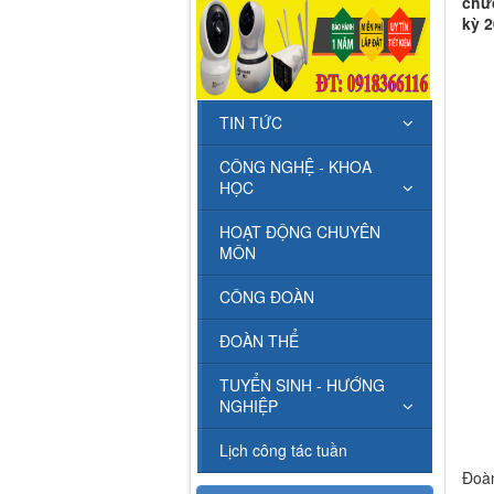
chứ
kỳ 2
TIN TỨC
CÔNG NGHỆ - KHOA
HỌC
HOẠT ĐỘNG CHUYÊN
MÔN
CÔNG ĐOÀN
ĐOÀN THỂ
TUYỂN SINH - HƯỚNG
NGHIỆP
Lịch công tác tuần
Đoàn