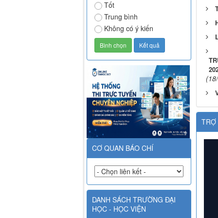
Tốt
Trung bình
Không có ý kiến
TR
202
(18
TRỢ 
CƠ QUAN BÁO CHÍ
DANH SÁCH TRƯỜNG ĐẠI
HỌC - HỌC VIỆN