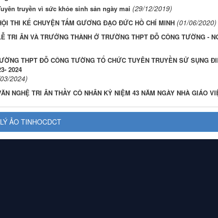
(29/12/2019)
Tuyên truyền vì sức khỏe sinh sản ngày mai
(01/06/2020)
HỘI THI KỂ CHUYỆN TẤM GƯƠNG ĐẠO ĐỨC HỒ CHÍ MINH
LỄ TRI ÂN VÀ TRƯỞNG THÀNH Ở TRƯỜNG THPT ĐỖ CÔNG TƯỜNG - N
ƯỜNG THPT ĐỖ CÔNG TƯỜNG TỔ CHỨC TUYÊN TRUYỀN SỬ SỤNG ĐIỆN
3- 2024
/03/2024)
VĂN NGHỆ TRI ÂN THẦY CÔ NHÂN KỶ NIỆM 43 NĂM NGÀY NHÀ GIÁO VIỆ
LÝ ẢO TINHOCDCT