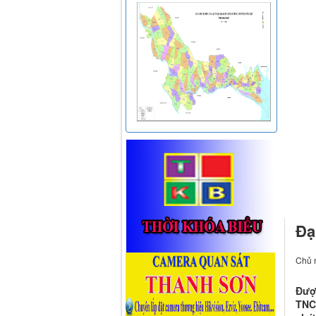
Đạ
Chủ n
Được
TNC