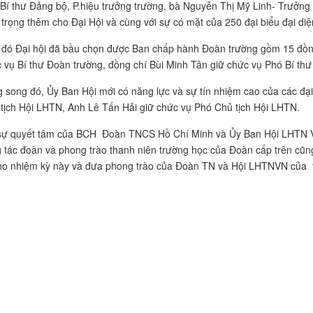
Bí thư Đảng bộ, P.hiệu trưởng trường, bà Nguyễn Thị Mỹ Linh- Trưởn
 trọng thêm cho Đại Hội và cùng với sự có mặt của 250 đại biểu đại diện
đó Đại hội đã bầu chọn được Ban chấp hành Đoàn trường gồm 15 đồng c
 vụ Bí thư Đoàn trường, đồng chí Bùi Minh Tân giữ chức vụ Phó Bí thư
 song đó, Ủy Ban Hội mới có năng lực và sự tín nhiệm cao của các đại 
tịch Hội LHTN, Anh Lê Tấn Hải giữ chức vụ Phó Chủ tịch Hội LHTN.
sự quyết tâm của BCH Đoàn TNCS Hồ Chí Minh và Ủy Ban Hội LHTN V
 tác đoàn và phong trào thanh niên trường học của Đoàn cấp trên cũng
ho nhiệm kỳ này và đưa phong trào của Đoàn TN và Hội LHTNVN của