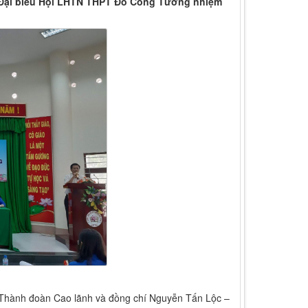
i Đại biểu Hội LHTN THPT Đỗ Công Tường nhiệm
T Thành đoàn Cao lãnh và đồng chí Nguyễn Tấn Lộc –