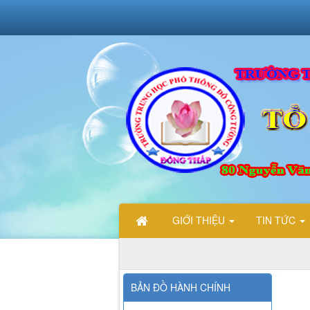
GIỚI THIỆU
TIN TỨC
CHÀO MỪNG CÁC BẠN ĐẾN VỚI TRANG THÔNG TIN ĐI
BẢN ĐỒ HÀNH CHÍNH