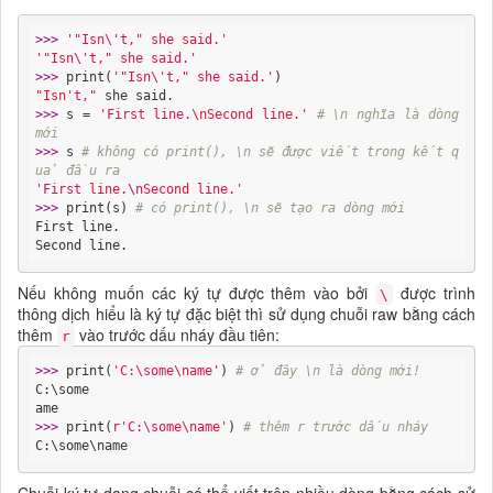
>>> 
'"Isn\'t," she said.'
'"Isn\'t," she said.'
>>> 
print(
'"Isn\'t," she said.'
"Isn't,"
>>> 
s = 
'First line.\nSecond line.'
# \n nghĩa là dòng 
mới
>>> 
s 
# không có print(), \n sẽ được viết trong kết q
uả đầu ra
'First line.\nSecond line.'
>>> 
print(s) 
# có print(), \n sẽ tạo ra dòng mới
First line.

Second line.
Nếu không muốn các ký tự được thêm vào bởi
được trình
\
thông dịch hiểu là ký tự đặc biệt thì sử dụng chuỗi raw bằng cách
thêm
vào trước dấu nháy đầu tiên:
r
>>> 
print(
'C:\some\name'
) 
# ở đây \n là dòng mới!
C:\some

>>> 
print(
r'C:\some\name'
) 
# thêm r trước dấu nháy
C:\some\name
Chuỗi ký tự dạng chuỗi có thể viết trên nhiều dòng bằng cách sử