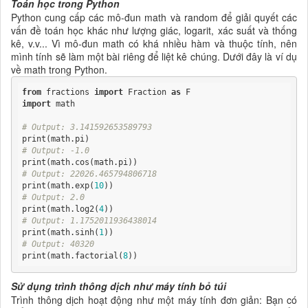
Toán học trong Python
Python cung cấp các mô-đun math và random để giải quyết các
vấn đề toán học khác như lượng giác, logarit, xác suất và thống
kê, v.v... Vì mô-đun math có khá nhiều hàm và thuộc tính, nên
mình tính sẽ làm một bài riêng để liệt kê chúng. Dưới đây là ví dụ
về math trong Python.
from
 fractions 
import
 Fraction 
as
import
 math

# Output: 3.141592653589793
# Output: -1.0
# Output: 22026.465794806718
print(math.exp(
10
# Output: 2.0
print(math.log2(
4
# Output: 1.1752011936438014
print(math.sinh(
1
# Output: 40320
print(math.factorial(
8
))
Sử dụng trình thông dịch như máy tính bỏ túi
Trình thông dịch hoạt động như một máy tính đơn giản: Bạn có