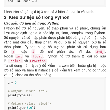
hoa, la, canh = 3
Lệnh trên sẽ gán giá trị 3 cho cả 3 biến là hoa, la và canh.
2. Kiểu dữ liệu số trong Python
Các kiểu dữ liệu số trong Python
Python hỗ trợ số nguyên, số thập phân và số phức, chúng lần
lượt được định nghĩa là các lớp int, float, complex trong Python.
Số nguyên và số thập phân được phân biệt bằng sự có mặt hoặc
vắng mặt của dấu thập phân. Ví dụ: 5 là số nguyên, 5.0 là số
thập phân. Python cũng hỗ trợ số phức và sử dụng hậu
tố
hoặc
để chỉ phần ảo. Ví dụ:
.
j
J
3+5j
Ngoài
và
, Python hỗ trợ thêm 2 loại số nữa
int
float
là
và
.
Decimal
Fraction
Ta sẽ dùng hàm type() để kiểm tra xem biến hoặc giá trị thuộc
lớp số nào và hàm isinstance() để kiểm tra xem chúng có thuộc
về một class cụ thể nào không.
a = 
9
# Output: <class 'int'>
print
(type(a))

# Output: <class 'float'>
print
(type(
5.0
))
