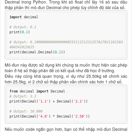
Decimal trong Python. Trong khi số float chỉ lấy 16 số sau dấu
thập phân thì mô-đun Decimal cho phép tùy chỉnh độ dài của số.
import
 decimal

# Output: 0.1
print(
0.1
)

# Output: 0.1000000000000000055511151231257827021181583
404541015625
print(decimal.Decimal(
0.1
))
Mô-đun này được sử dụng khi chúng ta muốn thực hiện các phép
toán ở hệ số thập phân để có kết quả như đã học ở trường.
Điều này cũng khá quan trọng, ví dụ như 25.50kg sẽ chính xác
hơn 25.5kg, vì 2 chữ số thập phân vẫn chính xác hơn 1 chữ số.
from
 decimal 
import
# Output: 3.3
print(Decimal(
'1.1'
) + Decimal(
'2.2'
))

# Output: 10.000
print(Decimal(
'4.0'
) * Decimal(
'2.50'
))
Nếu muốn code ngắn gọn hơn, bạn có thể nhập mô-đun Decimal