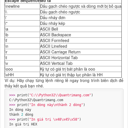
Escape Sequence
Mô tả
\newline
Dấu gạch chéo ngược và dòng mới bị bỏ qua
\\
Dấu gạch chéo ngược
\'
Dấu nháy đơn
\"
Dấu nháy kép
\a
ASCII Bell
\b
ASCII Backspace
\f
ASCII Formfeed
\n
ASCII Linefeed
\r
ASCII Carriage Return
\t
ASCII Horizontal Tab
\v
ASCII Vertical Tab
\ooo
Ký tự có giá trị bát phân là ooo
\xHH
Ký tự có giá trị thập lục phân là HH
Ví dụ: Hãy chạy từng lệnh riêng lẻ ngay trong trình biên dịch để
thấy kết quả bạn nhé.
>>> 
print(
"C:\\Python32\\Quantrimang.com"
)

>>> 
print(
"In dòng này\nthành 2 dòng"
)

In dòng này

thành 
2
>>> 
print(
"In giá trị \x48\x45\x58"
)
