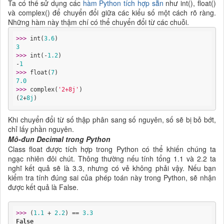
Ta có thể sử dụng các
hàm Python tích hợp sẵn
như int(), float()
và complex() để chuyển đổi giữa các kiểu số một cách rõ ràng.
Những hàm này thậm chí có thể chuyển đổi từ các chuỗi.
>>> 
int(
3.6
3
>>> 
int(-
1.2
)

-
1
>>> 
float(
7
7.0
>>> 
complex(
'2+8j'
)

(
2
+
8j
)
Khi chuyển đổi từ số thập phân sang số nguyên, số sẽ bị bỏ bớt,
chỉ lấy phần nguyên.
Mô-đun Decimal trong Python
Class float được tích hợp trong Python có thể khiến chúng ta
ngạc nhiên đôi chút. Thông thường nếu tính tổng 1.1 và 2.2 ta
nghĩ kết quả sẽ là 3.3, nhưng có vẻ không phải vậy. Nếu bạn
kiểm tra tính đúng sai của phép toán này trong Python, sẽ nhận
được kết quả là False.
>>> 
(
1.1
 + 
2.2
) == 
3.3
False