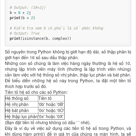
# Output: (10+2j)
b = 
8
 + 
2
print
(b + 
2
)

# Kiểm tra xem b có phải là số phức không
# Output: True
print
(isinstance(b, complex)) 
Số nguyên trong Python không bị giới hạn độ dài, số thập phân bị
giới hạn đến 16 số sau dấu thập phân.
Những con số chúng là làm việc hàng ngày thường là hệ số 10,
nhưng lập trình viên máy tính (thường là lập trình viên nhúng)
cần làm việc với hệ thống số nhị phân, thập lục phân và bát phân.
Để biểu diễn những hệ số này trong Python, ta đặt một tiền tố
thích hợp trước số đó.
Tiền tố hệ số cho các số Python:
Hệ thống số
Tiền tố
Hệ nhị phân
'0b' hoặc '0B'
Hệ bát phân
'0o' hoặc '0O'
Hệ thập lục phân
'0x' hoặc '0X'
(Bạn đặt tiền tố nhưng không có dấu ' ' nhé).
Đây là ví dụ về việc sử dụng các tiền tố hệ số trong Python, và
khi dùng hàm print() để in giá trị của chúng ra màn hình, ta sẽ