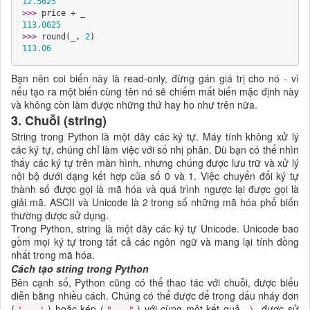
12.5625
>>> 
113.0625
>>> 
round(_, 
2
113.06
Bạn nên coi biến này là read-only, đừng gán giá trị cho nó - vì
nếu tạo ra một biến cùng tên nó sẽ chiếm mất biến mặc định này
và không còn làm được những thứ hay ho như trên nữa.
3. Chuỗi (string)
String trong Python là một dãy các ký tự. Máy tính không xử lý
các ký tự, chúng chỉ làm việc với số nhị phân. Dù bạn có thể nhìn
thấy các ký tự trên màn hình, nhưng chúng được lưu trữ và xử lý
nội bộ dưới dạng kết hợp của số 0 và 1. Việc chuyển đổi ký tự
thành số được gọi là mã hóa và quá trình ngược lại được gọi là
giải mã. ASCII và Unicode là 2 trong số những mã hóa phổ biến
thường được sử dụng.
Trong Python, string là một dãy các ký tự Unicode. Unicode bao
gồm mọi ký tự trong tất cả các ngôn ngữ và mang lại tính đồng
nhất trong mã hóa.
Cách tạo string trong Python
Bên cạnh số, Python cũng có thể thao tác với chuỗi, được biểu
diễn bằng nhiều cách. Chúng có thể được để trong dấu nháy đơn
(
) hoặc kép (
) với cùng một kết quả.
được sử
'...'
"..."
\