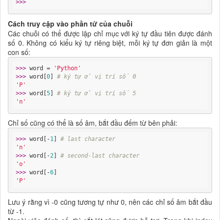
>>> 
Cách truy cập vào phần tử của chuỗi
Các chuỗi có thể được lập chỉ mục với ký tự đầu tiên được đánh
số 0. Không có kiểu ký tự riêng biệt, mỗi ký tự đơn giản là một
con số:
>>> 
word = 
'Python'
>>> 
word[
0
] 
# ký tự ở vị trí số 0
'P'
>>> 
word[
5
] 
# ký tự ở vị trí số 5
'n'
Chỉ số cũng có thể là số âm, bắt đầu đếm từ bên phải:
>>> 
word[-
1
] 
# last character
'n'
>>> 
word[-
2
] 
# second-last character
'o'
>>> 
word[-
6
'P'
Lưu ý rằng vì -0 cũng tương tự như 0, nên các chỉ số âm bắt đầu
từ -1.