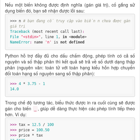
Nếu một biến không được định nghĩa (gán giá trị), cố gắng sử
dụng biến đó, bạn sẽ nhận được lỗi sau:
>>> n 
# bạn đang cố truy cập vào biến n chưa được gán 
giá trị
Traceback
 (most recent call last)
:
File
"<stdin>"
, line 
1
, 
in
 <
module
>
NameError
:
 name 
'n'
 is 
not
defined
Python hỗ trợ đầy đủ cho dấu chấm động, phép tính có cả số
nguyên và số thập phân thì kết quả sẽ trả về số dưới dạng thập
phân (nguyên văn: toán tử với toán hạng kiểu hỗn hợp chuyển
đổi toán hạng số nguyên sang số thập phân):
>>> 
4
 * 
3.75
 - 
1
14.0
Trong chế độ tương tác, biểu thức được in ra cuối cùng sẽ được
gán cho biến
, giúp dễ dàng thực hiện các phép tính tiếp theo
_
hơn. Ví dụ:
>>> 
tax = 
12.5
 / 
100
>>> 
price = 
100.50
>>> 