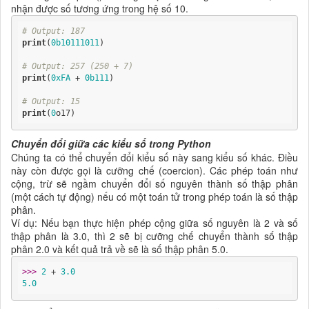
nhận được số tương ứng trong hệ số 10.
# Output: 187
print
(
0b10111011
)

# Output: 257 (250 + 7)
print
(
0xFA
 + 
0b111
)

# Output: 15
print
(
0
o17)
Chuyển đổi giữa các kiểu số trong Python
Chúng ta có thể chuyển đổi kiểu số này sang kiểu số khác. Điều
này còn được gọi là cưỡng chế (coercion). Các phép toán như
cộng, trừ sẽ ngầm chuyển đổi số nguyên thành số thập phân
(một cách tự động) nếu có một toán tử trong phép toán là số thập
phân.
Ví dụ: Nếu bạn thực hiện phép cộng giữa số nguyên là 2 và số
thập phân là 3.0, thì 2 sẽ bị cưỡng chế chuyển thành số thập
phân 2.0 và kết quả trả về sẽ là số thập phân 5.0.
>>> 
2
 + 
3.0
5.0