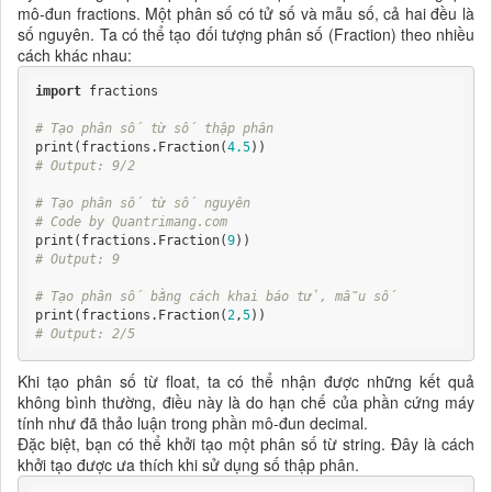
mô-đun fractions. Một phân số có tử số và mẫu số, cả hai đều là
số nguyên. Ta có thể tạo đối tượng phân số (Fraction) theo nhiều
cách khác nhau:
import
 fractions

# Tạo phân số từ số thập phân
print(fractions.Fraction(
4.5
# Output: 9/2
# Tạo phân số từ số nguyên
# Code by Quantrimang.com
print(fractions.Fraction(
9
# Output: 9
# Tạo phân số bằng cách khai báo tử, mẫu số
print(fractions.Fraction(
2
,
5
# Output: 2/5
Khi tạo phân số từ float, ta có thể nhận được những kết quả
không bình thường, điều này là do hạn chế của phần cứng máy
tính như đã thảo luận trong phần mô-đun decimal.
Đặc biệt, bạn có thể khởi tạo một phân số từ string. Đây là cách
khởi tạo được ưa thích khi sử dụng số thập phân.