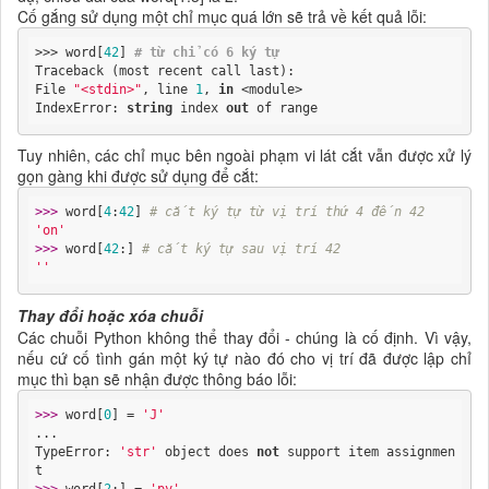
Cố gắng sử dụng một chỉ mục quá lớn sẽ trả về kết quả lỗi:
>>> word[
42
] 
# từ chỉ có 6 ký tự
Traceback (most recent call last):

File 
"<stdin>"
, line 
1
, 
in
 <module>

IndexError: 
string
 index 
out
 of range
Tuy nhiên, các chỉ mục bên ngoài phạm vi lát cắt vẫn được xử lý
gọn gàng khi được sử dụng để cắt:
>>> 
word[
4
:
42
] 
# cắt ký tự từ vị trí thứ 4 đến 42
'on'
>>> 
word[
42
:] 
# cắt ký tự sau vị trí 42
''
Thay đổi hoặc xóa chuỗi
Các chuỗi Python không thể thay đổi - chúng là cố định. Vì vậy,
nếu cứ cố tình gán một ký tự nào đó cho vị trí đã được lập chỉ
mục thì bạn sẽ nhận được thông báo lỗi:
>>> 
word[
0
] = 
'J'
...

TypeError: 
'str'
 object does 
not
 support item assignmen