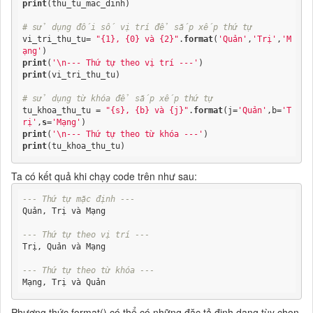
print
(thu_tu_mac_dinh)

# sử dụng đối số vị trí để sắp xếp thứ tự
vi_tri_thu_tu= 
"{1}, {0} và {2}"
.
format
(
'Quản'
,
'Trị'
,
'M
ạng'
print
(
'\n--- Thứ tự theo vị trí ---'
print
(vi_tri_thu_tu)

# sử dụng từ khóa để sắp xếp thứ tự
tu_khoa_thu_tu = 
"{s}, {b} và {j}"
.
format
(j=
'Quản'
,b=
'T
rị'
,
s
=
'Mạng'
print
(
'\n--- Thứ tự theo từ khóa ---'
print
(tu_khoa_thu_tu)
Ta có kết quả khi chạy code trên như sau:
--- Thứ tự mặc định ---
Quản, Trị và Mạng

--- Thứ tự theo vị trí ---
Trị, Quản và Mạng

--- Thứ tự theo từ khóa ---
Mạng, Trị và Quản
Phương thức format() có thể có những đặc tả định dạng tùy chọn.