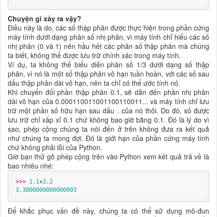
Chuyện gì xảy ra vậy?
Điều này là do, các số thập phân được thực hiện trong phần cứng
máy tính dưới dạng phân số nhị phân, vì máy tính chỉ hiểu các số
nhị phân (0 và 1) nên hầu hết các phân số thập phân mà chúng
ta biết, không thể được lưu trữ chính xác trong máy tính.
Ví dụ, ta không thể biểu diễn phân số 1/3 dưới dạng số thập
phân, vì nó là một số thập phân vô hạn tuần hoàn, với các số sau
dấu thập phân dài vô hạn, nên ta chỉ có thể ước tính nó.
Khi chuyển đổi phần thập phân 0.1, sẽ dẫn đến phần nhị phân
dài vô hạn của 0.000110011001100110011... và máy tính chỉ lưu
trữ một phần số hữu hạn sau dấu . của nó thôi. Do đó, số được
lưu trữ chỉ xấp xỉ 0.1 chứ không bao giờ bằng 0.1. Đó là lý do vì
sao, phép cộng chúng ta nói đến ở trên không đưa ra kết quả
như chúng ta mong đợi. Đó là giới hạn của phần cứng máy tính
chứ không phải lỗi của Python.
Giờ bạn thử gõ phép cộng trên vào Python xem kết quả trả về là
bao nhiêu nhé:
>>> 
1.1
+
2.2
3.3000000000000003
Để khắc phục vấn đề này, chúng ta có thể sử dụng mô-đun