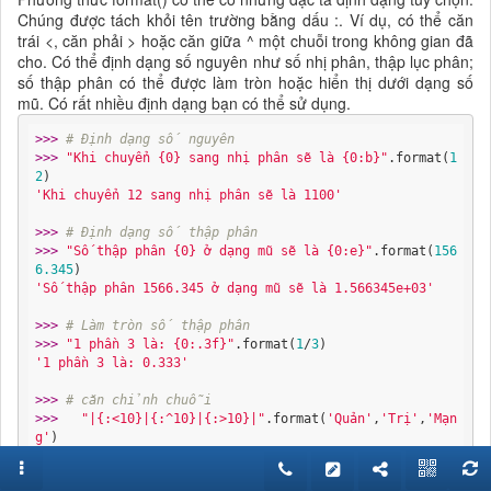
Chúng được tách khỏi tên trường bằng dấu :. Ví dụ, có thể căn
trái <, căn phải > hoặc căn giữa ^ một chuỗi trong không gian đã
cho. Có thể định dạng số nguyên như số nhị phân, thập lục phân;
số thập phân có thể được làm tròn hoặc hiển thị dưới dạng số
mũ. Có rất nhiều định dạng bạn có thể sử dụng.
>>> 
# Định dạng số nguyên
>>> 
"Khi chuyển {0} sang nhị phân sẽ là {0:b}"
.format(
1
2
'Khi chuyển 12 sang nhị phân sẽ là 1100'
>>> 
# Định dạng số thập phân
>>> 
"Số thập phân {0} ở dạng mũ sẽ là {0:e}"
.format(
156
6.345
'Số thập phân 1566.345 ở dạng mũ sẽ là 1.566345e+03'
>>> 
# Làm tròn số thập phân
>>> 
"1 phần 3 là: {0:.3f}"
.format(
1
/
3
'1 phần 3 là: 0.333'
>>> 
# căn chỉnh chuỗi
>>> 
"|{:<10}|{:^10}|{:>10}|"
.format(
'Quản'
,
'Trị'
,
'Mạn
g'
'|Quản | Trị | Mạng|'