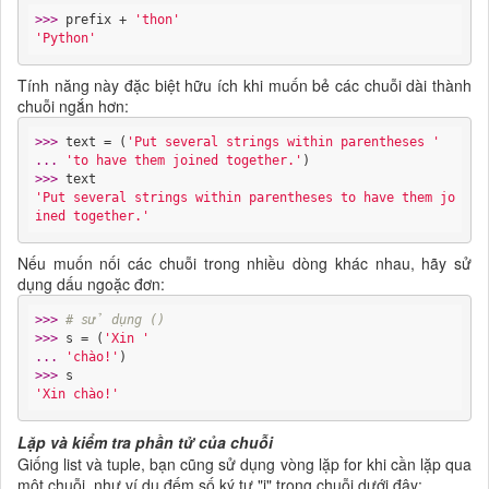
>>> 
prefix + 
'thon'
'Python'
Tính năng này đặc biệt hữu ích khi muốn bẻ các chuỗi dài thành
chuỗi ngắn hơn:
>>> 
text = (
'Put several strings within parentheses '
... 
'to have them joined together.'
>>> 
'Put several strings within parentheses to have them jo
ined together.'
Nếu muốn nối các chuỗi trong nhiều dòng khác nhau, hãy sử
dụng dấu ngoặc đơn:
>>> 
# sử dụng ()
>>> 
s = (
'Xin '
... 
'chào!'
>>> 
'Xin chào!'
Lặp và kiểm tra phần tử của chuỗi
Giống list và tuple, bạn cũng sử dụng vòng lặp for khi cần lặp qua
một chuỗi, như ví dụ đếm số ký tự "i" trong chuỗi dưới đây: