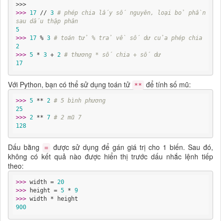
>>> 
17
 // 
3
# phép chia lấy số nguyên, loại bỏ phần 
sau dấu thập phân
5
>>> 
17
 % 
3
# toán tử % trả về số dư của phép chia
2
>>> 
5
 * 
3
 + 
2
# thương * số chia + số dư
17
Với Python, bạn có thể sử dụng toán tử
để tính số mũ:
**
>>> 
5
 ** 
2
# 5 bình phương
25
>>> 
2
 ** 
7
# 2 mũ 7
128
Dấu bằng
được sử dụng để gán giá trị cho 1 biến. Sau đó,
=
không có kết quả nào được hiển thị trước dấu nhắc lệnh tiếp
theo:
>>> 
width = 
20
>>> 
height = 
5
 * 
9
>>> 
900