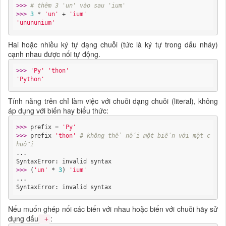
>>> 
# thêm 3 'un' vào sau 'ium'
>>> 
3
 * 
'un'
 + 
'ium'
'unununium'
Hai hoặc nhiều ký tự dạng chuỗi (tức là ký tự trong dấu nháy)
cạnh nhau được nối tự động.
>>> 
'Py'
'thon'
'Python'
Tính năng trên chỉ làm việc với chuỗi dạng chuỗi (literal), không
áp dụng với biến hay biểu thức:
>>> 
prefix = 
'Py'
>>> 
prefix 
'thon'
# không thể nối một biến với một c
huỗi
...

>>> 
(
'un'
 * 
3
) 
'ium'
...

SyntaxError: invalid syntax
Nếu muốn ghép nối các biến với nhau hoặc biến với chuỗi hãy sử
dụng dấu
:
+