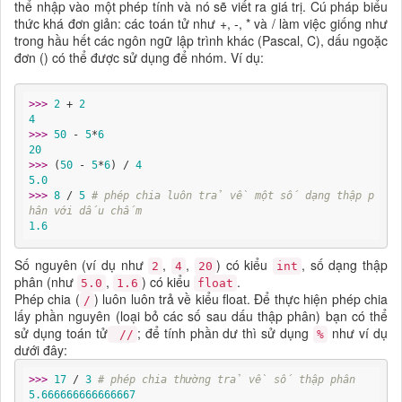
thể nhập vào một phép tính và nó sẽ viết ra giá trị. Cú pháp biểu
thức khá đơn giản: các toán tử như +, -, * và / làm việc giống như
trong hầu hết các ngôn ngữ lập trình khác (Pascal, C), dấu ngoặc
đơn () có thể được sử dụng để nhóm. Ví dụ:
>>> 
2
 + 
2
4
>>> 
50
 - 
5
*
6
20
>>> 
(
50
 - 
5
*
6
) / 
4
5.0
>>> 
8
 / 
5
# phép chia luôn trả về một số dạng thập p
hân với dấu chấm
1.6
Số nguyên (ví dụ như
,
,
) có kiểu
, số dạng thập
2
4
20
int
phân (như
,
) có kiểu
.
5.0
1.6
float
Phép chia (
) luôn luôn trả về kiểu float. Để thực hiện phép chia
/
lấy phần nguyên (loại bỏ các số sau dấu thập phân) bạn có thể
sử dụng toán tử
; để tính phần dư thì sử dụng
như ví dụ
//
%
dưới đây:
>>> 
17
 / 
3
# phép chia thường trả về số thập phân
5.666666666666667