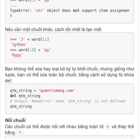
>>> 
word[
2
:] = 
'py'
...

TypeError: 
'str'
 object does 
not
 support item assignmen
t
Nếu cần một chuỗi khác, cách tốt nhất là tạo mới:
>>> 
'J'
 + word[
1
'Jython'
>>> 
word[:
2
] + 
'py'
'Pypy'
Bạn không thể xóa hay loại bỏ ký tự khỏi chuỗi, nhưng giống như
tuple, bạn có thể xóa toàn bộ chuỗi, bằng cách sử dụng từ khóa
del:
qtm_string = 
'quantrimang.com'
del
# Output: NameError: name 'qtm_string' is not defined
qtm_string
Nối chuỗi
Các chuỗi có thể được nối với nhau bằng toán tử
và thay thế
+
bằng
:
*