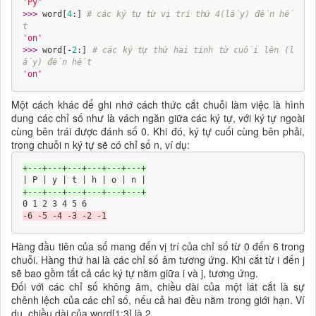
'Py'
>>> 
word[
4
:] 
# các ký tự từ vị trí thứ 4(lấy) đến hế
t
'on'
>>> 
word[-
2
:] 
# các ký tự thứ hai tính từ cuối lên (l
ấy) đến hết
'on'
Một cách khác để ghi nhớ cách thức cắt chuỗi làm việc là hình
dung các chỉ số như là vách ngăn giữa các ký tự, với ký tự ngoài
cùng bên trái được đánh số 0. Khi đó, ký tự cuối cùng bên phải,
trong chuỗi n ký tự sẽ có chỉ số n, ví dụ:
+---+---+---+---+---+---+
+---+---+---+---+---+---+
-6 -5 -4 -3 -2 -1
Hàng đầu tiên của số mang đến vị trí của chỉ số từ 0 đến 6 trong
chuỗi. Hàng thứ hai là các chỉ số âm tương ứng. Khi cắt từ i đến j
sẽ bao gồm tất cả các ký tự nằm giữa i và j, tương ứng.
Đối với các chỉ số không âm, chiều dài của một lát cắt là sự
chênh lệch của các chỉ số, nếu cả hai đều nằm trong giới hạn. Ví
dụ, chiều dài của word[1:3] là 2.