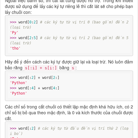
Ngoài việc đánh số, thì cắt lát cũng được hỗ trợ. Trong khi index
được sử dụng để lấy các ký tự riêng lẻ thì cắt lát sẽ cho phép bạn
lấy chuỗi con:
>>> 
word[
0
:
2
] 
# các ký tự từ vị trí 0 (bao gồm) đến 2 
(loại trừ)
'Py'
>>> 
word[
2
:
5
] 
# các ký tự từ vị trí 2 (bao gồm) đến 5 
(loại trừ)
'tho'
Hãy để ý đến cách các ký tự được giữ lại và loại trừ. Nó luôn đảm
bảo rằng
bằng
:
s[:i] + s[i:]
s
>>> 
word[:
2
] + word[
2
'Python'
>>> 
word[:
4
] + word[
4
'Python'
Các chỉ số trong cắt chuỗi có thiết lập mặc định khá hữu ích, có 2
chỉ số bị bỏ qua theo mặc định, là 0 và kích thước của chuỗi được
cắt.
>>> 
word[:
2
] 
# các ký tự từ đầu đến vị trí thứ 2 (loạ
i bỏ)