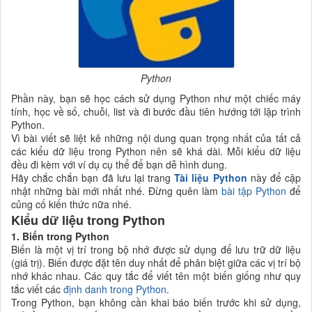
Python
Phần này, bạn sẽ học cách sử dụng Python như một chiếc máy
tính, học về số, chuỗi, list và đi bước đầu tiên hướng tới lập trình
Python.
Vì bài viết sẽ liệt kê những nội dung quan trọng nhất của tất cả
các kiểu dữ liệu trong Python nên sẽ khá dài. Mỗi kiểu dữ liệu
đều đi kèm với ví dụ cụ thể để bạn dễ hình dung.
Hãy chắc chắn bạn đã lưu lại trang
Tài liệu Python
này để cập
nhật những bài mới nhất nhé. Đừng quên làm
bài tập Python
để
củng cố kiến thức nữa nhé.
Kiểu dữ liệu trong Python
​​​​1. Biến trong Python
Biến là một vị trí trong bộ nhớ được sử dụng để lưu trữ dữ liệu
(giá trị). Biến được đặt tên duy nhất để phân biệt giữa các vị trí bộ
nhớ khác nhau. Các quy tắc để viết tên một biến giống như quy
tắc viết các
định danh trong Python
.
Trong Python, bạn không cần khai báo biến trước khi sử dụng,