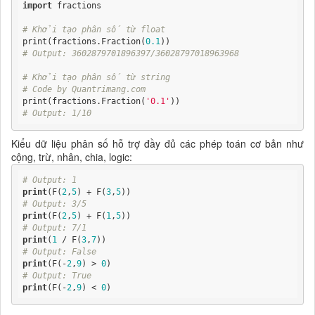
import
 fractions

# Khởi tạo phân số từ float
print(fractions.Fraction(
0.1
# Output: 3602879701896397/36028797018963968
# Khởi tạo phân số từ string
# Code by Quantrimang.com
print(fractions.Fraction(
'0.1'
# Output: 1/10
Kiểu dữ liệu phân số hỗ trợ đầy đủ các phép toán cơ bản như
cộng, trừ, nhân, chia, logic:
# Output: 1
print
(F(
2
,
5
) + F(
3
,
5
# Output: 3/5
print
(F(
2
,
5
) + F(
1
,
5
# Output: 7/1
print
(
1
 / F(
3
,
7
# Output: False
print
(F(-
2
,
9
) > 
0
# Output: True
print
(F(-
2
,
9
) < 
0
)