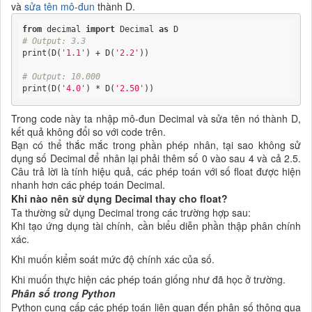
và
sửa tên mô-đun
thành D.
from
 decimal 
import
 Decimal 
as
# Output: 3.3
print(D(
'1.1'
) + D(
'2.2'
))

# Output: 10.000
print(D(
'4.0'
) * D(
'2.50'
))
Trong code này ta nhập mô-đun Decimal và sửa tên nó thành D,
kết quả không đổi so với code trên.
Bạn có thể thắc mắc trong phần phép nhân, tại sao không sử
dụng số Decimal để nhân lại phải thêm số 0 vào sau 4 và cả 2.5.
Câu trả lời là tính hiệu quả, các phép toán với số float được hiện
nhanh hơn các phép toán Decimal.
Khi nào nên sử dụng Decimal thay cho float?
Ta thường sử dụng Decimal trong các trường hợp sau:
Khi tạo ứng dụng tài chính, cần biểu diễn phần thập phân chính
xác.
Khi muốn kiểm soát mức độ chính xác của số.
Khi muốn thực hiện các phép toán giống như đã học ở trường.
Phân số trong Python
Python cung cấp các phép toán liên quan đến phân số thông qua