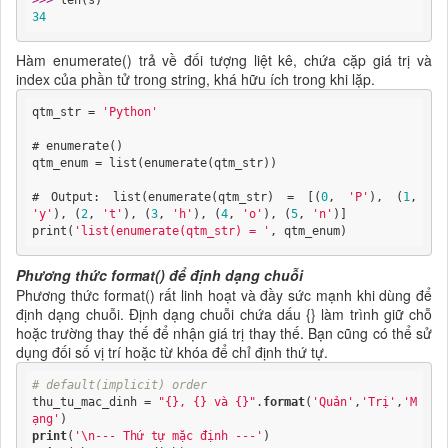
>>> 
34
Hàm enumerate() trả về đối tượng liệt kê, chứa cặp giá trị và
index của phần tử trong string, khá hữu ích trong khi lặp.
qtm_str = 
'Python'
# enumerate()

qtm_enum = list(enumerate(qtm_str))

# Output: list(enumerate(qtm_str) = [(
0
, 
'P'
), (
1
, 
'y'
), (
2
, 
't'
), (
3
, 
'h'
), (
4
, 
'o'
), (
5
, 
'n'
)]

print(
'list(enumerate(qtm_str) = '
, qtm_enum)
Phương thức format() để định dạng chuỗi
Phương thức format() rất linh hoạt và đầy sức mạnh khi dùng để
định dạng chuỗi. Định dạng chuỗi chứa dấu {} làm trình giữ chỗ
hoặc trường thay thế để nhận giá trị thay thế. Bạn cũng có thể sử
dụng đối số vị trí hoặc từ khóa để chỉ định thứ tự.
# default(implicit) order
thu_tu_mac_dinh = 
"{}, {} và {}"
.
format
(
'Quản'
,
'Trị'
,
'M
ạng'
print
(
'\n--- Thứ tự mặc định ---'