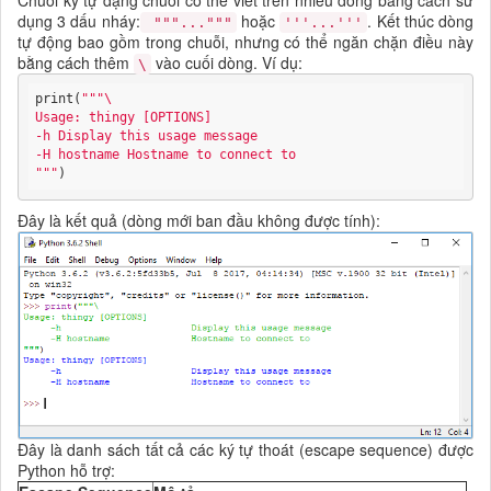
dụng 3 dấu nháy:
hoặc
. Kết thúc dòng
"""..."""
'''...'''
tự động bao gồm trong chuỗi, nhưng có thể ngăn chặn điều này
bằng cách thêm
vào cuối dòng. Ví dụ:
\
print(
"""\

Usage: thingy [OPTIONS]

-h Display this usage message

-H hostname Hostname to connect to

"""
)
Đây là kết quả (dòng mới ban đầu không được tính):
Đây là danh sách tất cả các ký tự thoát (escape sequence) được
Python hỗ trợ: