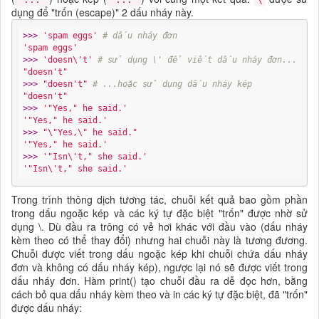
dụng để "trốn (escape)" 2 dấu nháy này.
>>> 
'spam eggs'
# dấu nháy đơn
'spam eggs'
>>> 
'doesn\'t'
# sử dụng \' để viết dấu nháy đơn...
"doesn't"
>>> 
"doesn't"
# ...hoặc sử dụng dấu nháy kép
"doesn't"
>>> 
'"Yes," he said.'
'"Yes," he said.'
>>> 
"\"Yes,\" he said."
'"Yes," he said.'
>>> 
'"Isn\'t," she said.'
'"Isn\'t," she said.'
Trong trình thông dịch tương tác, chuỗi kết quả bao gồm phần
trong dấu ngoặc kép và các ký tự đặc biệt "trốn" được nhờ sử
dụng \. Dù đầu ra trông có vẻ hơi khác với đầu vào (dấu nháy
kèm theo có thể thay đổi) nhưng hai chuỗi này là tương đương.
Chuỗi được viết trong dấu ngoặc kép khi chuỗi chứa dấu nháy
đơn và không có dấu nháy kép), ngược lại nó sẽ được viết trong
dấu nháy đơn. Hàm print() tạo chuỗi đầu ra dễ đọc hơn, bằng
cách bỏ qua dấu nháy kèm theo và in các ký tự đặc biệt, đã "trốn"
được dấu nháy: