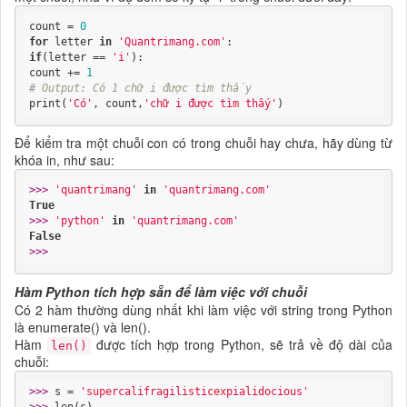
count = 
0
for
 letter 
in
'Quantrimang.com'
if
(letter == 
'i'
):

count += 
1
# Output: Có 1 chữ i được tìm thấy
print(
'Có'
, count,
'chữ i được tìm thấy'
)
Để kiểm tra một chuỗi con có trong chuỗi hay chưa, hãy dùng từ
khóa in, như sau:
>>> 
'quantrimang'
in
'quantrimang.com'
True
>>> 
'python'
in
'quantrimang.com'
False
>>> 
Hàm Python tích hợp sẵn để làm việc với chuỗi
Có 2 hàm thường dùng nhất khi làm việc với string trong Python
là enumerate() và len().
Hàm
được tích hợp trong Python, sẽ trả về độ dài của
len()
chuỗi:
>>> 
s = 
'supercalifragilisticexpialidocious'