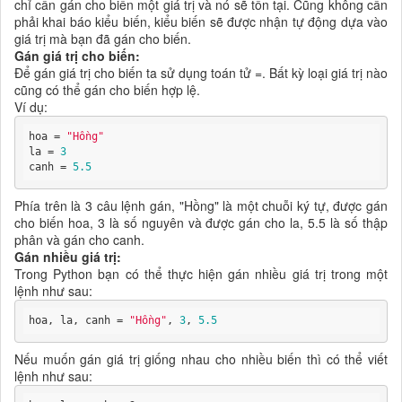
chỉ cần gán cho biến một giá trị và nó sẽ tồn tại. Cũng không cần
phải khai báo kiểu biến, kiểu biến sẽ được nhận tự động dựa vào
giá trị mà bạn đã gán cho biến.
Gán giá trị cho biến:
Để gán giá trị cho biến ta sử dụng toán tử =. Bất kỳ loại giá trị nào
cũng có thể gán cho biến hợp lệ.
Ví dụ:
hoa = 
"Hồng"
la = 
3
canh = 
5.5
Phía trên là 3 câu lệnh gán, "Hồng" là một chuỗi ký tự, được gán
cho biến hoa, 3 là số nguyên và được gán cho la, 5.5 là số thập
phân và gán cho canh.
Gán nhiều giá trị:
Trong Python bạn có thể thực hiện gán nhiều giá trị trong một
lệnh như sau:
hoa, la, canh = 
"Hồng"
, 
3
, 
5.5
Nếu muốn gán giá trị giống nhau cho nhiều biến thì có thể viết
lệnh như sau: