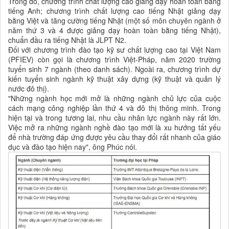
Trong đó, chương trình chất lượng cao giảng dạy hoàn toàn bằng
tiếng Anh; chương trình chất lượng cao tiếng Nhật giảng dạy
bằng Việt và tăng cường tiếng Nhật (một số môn chuyên ngành ở
năm thứ 3 và 4 được giảng dạy hoàn toàn bằng tiếng Nhật),
chuẩn đầu ra tiếng Nhật là JLPT N2.
Đối với chương trình đào tạo kỹ sư chất lượng cao tại Việt Nam
(PFIEV) còn gọi là chương trình Việt-Pháp, năm 2020 trường
tuyển sinh 7 ngành (theo danh sách). Ngoài ra, chương trình dự
kiến tuyển sinh ngành kỹ thuật xây dựng (kỹ thuật và quản lý
nước đô thị).
"Những ngành học mới mở là những ngành chủ lực của cuộc
cách mạng công nghiệp lần thứ 4 và đô thị thông minh. Trong
hiện tại và trong tương lai, nhu cầu nhân lực ngành này rất lớn.
Việc mở ra những ngành nghề đào tạo mới là xu hướng tất yếu
để nhà trường đáp ứng được yêu cầu thay đổi rất nhanh của giáo
dục và đào tạo hiện nay", ông Phúc nói.