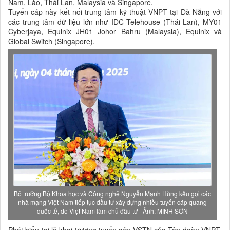
Nam, Lào, Thái Lan, Malaysia và Singapore.
Tuyến cáp này kết nối trung tâm kỹ thuật VNPT tại Đà Nẵng với
các trung tâm dữ liệu lớn như IDC Telehouse (Thái Lan), MY01
Cyberjaya, Equinix JH01 Johor Bahru (Malaysia), Equinix và
Global Switch (Singapore).
Bộ trưởng Bộ Khoa học và Công nghệ Nguyễn Mạnh Hùng kêu gọi các
nhà mạng Việt Nam tiếp tục đầu tư xây dựng nhiều tuyến cáp quang
quốc tế, do Việt Nam làm chủ đầu tư - Ảnh: MINH SƠN