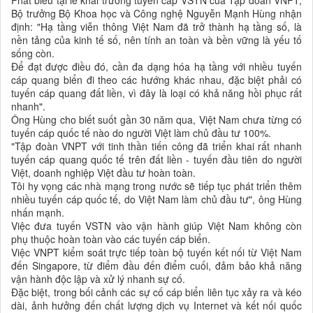
Phát biểu tại lễ khai trương tuyến cáp VSTN của Tập đoàn VNPT,
Bộ trưởng Bộ Khoa học và Công nghệ Nguyễn Mạnh Hùng nhận
định: "Hạ tầng viễn thông Việt Nam đã trở thành hạ tầng số, là
nền tảng của kinh tế số, nên tính an toàn và bền vững là yếu tố
sống còn.
Để đạt được điều đó, cần đa dạng hóa hạ tầng với nhiều tuyến
cáp quang biển đi theo các hướng khác nhau, đặc biệt phải có
tuyến cáp quang đất liền, vì đây là loại có khả năng hồi phục rất
nhanh".
Ông Hùng cho biết suốt gần 30 năm qua, Việt Nam chưa từng có
tuyến cáp quốc tế nào do người Việt làm chủ đầu tư 100%.
"Tập đoàn VNPT với tinh thần tiến công đã triển khai rất nhanh
tuyến cáp quang quốc tế trên đất liền - tuyến đầu tiên do người
Việt, doanh nghiệp Việt đầu tư hoàn toàn.
Tôi hy vọng các nhà mạng trong nước sẽ tiếp tục phát triển thêm
nhiều tuyến cáp quốc tế, do Việt Nam làm chủ đầu tư", ông Hùng
nhấn mạnh.
Việc đưa tuyến VSTN vào vận hành giúp Việt Nam không còn
phụ thuộc hoàn toàn vào các tuyến cáp biển.
Việc VNPT kiểm soát trực tiếp toàn bộ tuyến kết nối từ Việt Nam
đến Singapore, từ điểm đầu đến điểm cuối, đảm bảo khả năng
vận hành độc lập và xử lý nhanh sự cố.
Đặc biệt, trong bối cảnh các sự cố cáp biển liên tục xảy ra và kéo
dài, ảnh hưởng đến chất lượng dịch vụ Internet và kết nối quốc