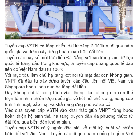
Tuyến cáp VSTN có tổng chiều dài khoảng 3.900km, đi qua năm
quốc gia và được xây dựng hoàn toàn trên đất liền.
Tuyến cáp này kết nối trực tiếp Đà Nẵng với các trung tâm dữ liệu
quốc tế hàng đầu trong khu vực, là tuyến cáp quang quốc tế đầu
tiên do Việt Nam đầu tư 100%.
Với mục tiêu làm chủ hạ tầng kết nối từ mặt đất đến không gian,
VNPT đã đầu tư xây dựng tuyến cáp đầu tiên nối Việt Nam và
Singapore hoàn toàn qua hạ tầng đất liền.
Đây không chỉ là công trình viễn thông tiên phong mà còn thể
hiện tầm nhìn chiến lược quốc gia về kết nối chủ động, nâng cao
tính linh hoạt, bảo mật và khả năng ứng phó với sự cố.
Việc đưa tuyến cáp VSTN vào khai thác giúp VNPT từng bước
hoàn thiện hệ sinh thái hạ tầng truyền dẫn đa phương thức: từ
đất liền, qua biển đến không gian.
Tuyến cáp VSTN có ý nghĩa đặc biệt về mặt kỹ thuật và chiến
lược đối với Việt Nam. Tuyến cáp đi qua năm quốc gia gồm Việt