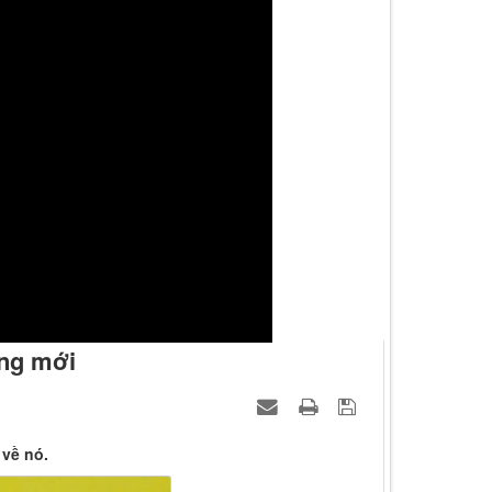
ăng mới
 về nó.