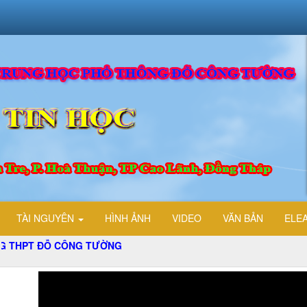
TÀI NGUYÊN
HÌNH ẢNH
VIDEO
VĂN BẢN
ELE
T ĐỖ CÔNG TƯỜNG