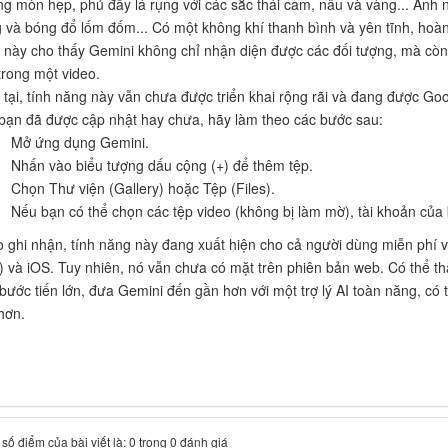
g mòn hẹp, phủ đầy lá rụng với các sắc thái cam, nâu và vàng... Ánh nắ
 và bóng đổ lốm đốm... Có một không khí thanh bình và yên tĩnh, hoà
 này cho thấy Gemini không chỉ nhận diện được các đối tượng, mà còn
trong một video.
 tại, tính năng này vẫn chưa được triển khai rộng rãi và đang được Goo
bạn đã được cập nhật hay chưa, hãy làm theo các bước sau:
Mở ứng dụng Gemini.
Nhấn vào biểu tượng dấu cộng (+) để thêm tệp.
Chọn Thư viện (Gallery) hoặc Tệp (Files).
Nếu bạn có thể chọn các tệp video (không bị làm mờ), tài khoản của 
 ghi nhận, tính năng này đang xuất hiện cho cả người dùng miễn phí v
) và iOS. Tuy nhiên, nó vẫn chưa có mặt trên phiên bản web. Có thể th
bước tiến lớn, đưa Gemini đến gần hơn với một trợ lý AI toàn năng, có t
hơn.
số điểm của bài viết là: 0 trong 0 đánh giá