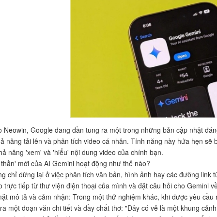
 Neowin, Google đang dần tung ra một trong những bản cập nhật đáng
hả năng tải lên và phân tích video cá nhân. Tính năng này hứa hẹn sẽ b
hả năng 'xem' và 'hiểu' nội dung video của chính bạn.
 thần' mới của AI Gemini hoạt động như thế nào?
g chỉ dừng lại ở việc phân tích văn bản, hình ảnh hay các đường link t
o trực tiếp từ thư viện điện thoại của mình và đặt câu hỏi cho Gemini v
ặt mô tả và cảm nhận: Trong một thử nghiệm khác, khi được yêu cầu 
ra một đoạn văn chi tiết và đầy chất thơ: "Đây có vẻ là một khung cản