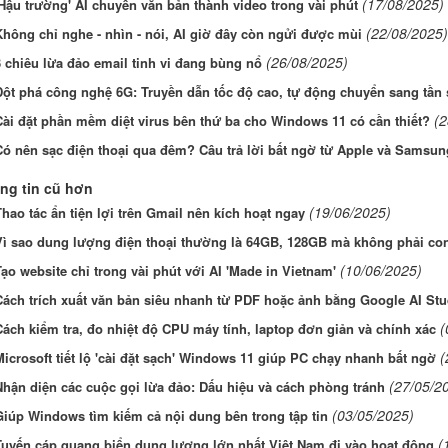
(17/08/2025)
Hậu trường' AI chuyển văn bản thành video trong vài phút
(22/08/2025)
Không chỉ nghe - nhìn - nói, AI giờ đây còn ngửi được mùi
(26/08/2025)
 chiêu lừa đảo email tinh vi đang bùng nổ
Đột phá công nghệ 6G: Truyền dẫn tốc độ cao, tự động chuyển sang tần s
(2
Cài đặt phần mềm diệt virus bên thứ ba cho Windows 11 có cần thiết?
Có nên sạc điện thoại qua đêm? Câu trả lời bất ngờ từ Apple và Samsun
ng tin cũ hơn
(19/06/2025)
hao tác ẩn tiện lợi trên Gmail nên kích hoạt ngay
Vì sao dung lượng điện thoại thường là 64GB, 128GB mà không phải co
(10/06/2025)
ạo website chỉ trong vài phút với AI 'Made in Vietnam'
Cách trích xuất văn bản siêu nhanh từ PDF hoặc ảnh bằng Google AI Stu
(
ách kiểm tra, đo nhiệt độ CPU máy tính, laptop đơn giản và chính xác
(
icrosoft tiết lộ 'cài đặt sạch' Windows 11 giúp PC chạy nhanh bất ngờ
(27/05/2
Nhận diện các cuộc gọi lừa đảo: Dấu hiệu và cách phòng tránh
(03/05/2025)
Giúp Windows tìm kiếm cả nội dung bên trong tập tin
(
Tuyến cáp quang biển dung lượng lớn nhất Việt Nam đi vào hoạt động