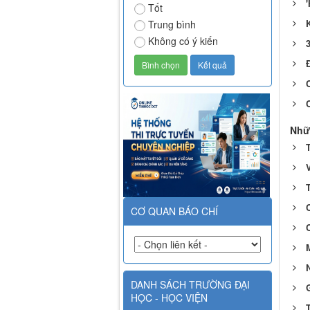
'
Tốt
Trung bình
Không có ý kiến
3
Nhữ
T
T
CƠ QUAN BÁO CHÍ
C
M
DANH SÁCH TRƯỜNG ĐẠI
HỌC - HỌC VIỆN