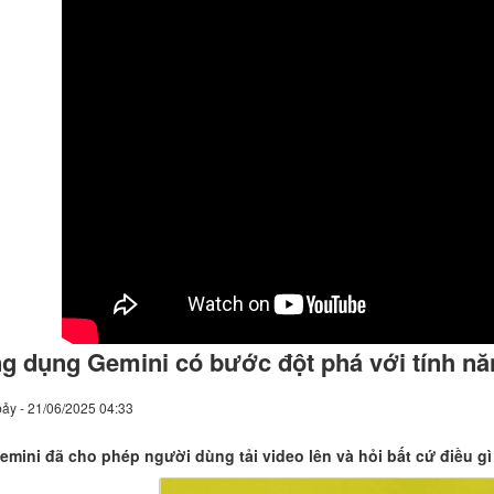
g dụng Gemini có bước đột phá với tính n
ảy - 21/06/2025 04:33
emini đã cho phép người dùng tải video lên và hỏi bất cứ điều gì