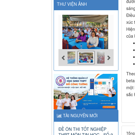
đườn
THƯ VIỆN ẢNH
sáng
Điều
xúc 
Hiện
của 
Theo
beta
một 
sắc 
TÀI NGUYÊN MỚI
ĐỀ ÔN THI TỐT NGHIỆP
Tổng 
THPT MÔN TIN HỌC - SỐ 9