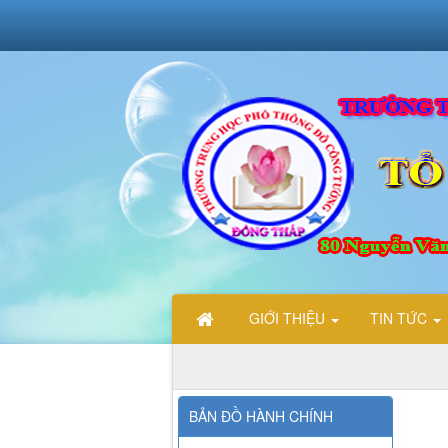
GIỚI THIỆU
TIN TỨC
ẾN VỚI TRANG THÔNG TIN ĐIỆN TỬ TỔ TIN HỌC TRƯỜNG THP
BẢN ĐỒ HÀNH CHÍNH