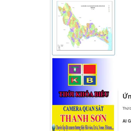
Ứn
Thứ b
AI G