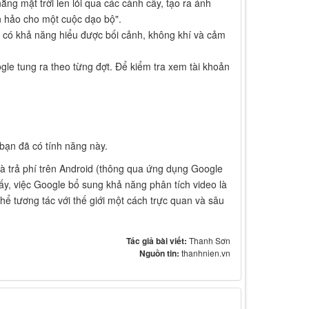
ng mặt trời len lỏi qua các cành cây, tạo ra ánh
n hảo cho một cuộc dạo bộ".
 có khả năng hiểu được bối cảnh, không khí và cảm
gle tung ra theo từng đợt. Để kiểm tra xem tài khoản
bạn đã có tính năng này.
à trả phí trên Android (thông qua ứng dụng Google
ấy, việc Google bổ sung khả năng phân tích video là
hể tương tác với thế giới một cách trực quan và sâu
Tác giả bài viết:
Thanh Sơn
Nguồn tin:
thanhnien.vn