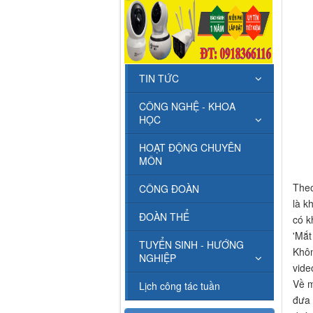
TIN TỨC
CÔNG NGHỆ - KHOA
HỌC
HOẠT ĐỘNG CHUYÊN
MÔN
Theo
CÔNG ĐOÀN
là k
ĐOÀN THỂ
có k
'Mắt
TUYỂN SINH - HƯỚNG
Khôn
NGHIỆP
vide
Về m
Lịch công tác tuần
đưa 