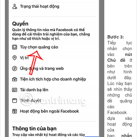
Bước 3:
Tiếp tục
nhấn chọn
vào
nút
Chủ đề
ở
bên trên
như hình
dưới đây.
Lúc này bạn
sẽ nhìn thấy
những chủ
đề quảng
cáo
Facebook
dựa vào
hoạt động
của
bạn,
nhấn