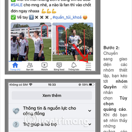
Bước 2:
Chuyển
sang giao
diện các
nhóm thiết
lập, bạn kéo
tới
nhóm
Quyền
rồi
nhấn
chọn
Tùy
chọn
quảng cáo
.
Khi đó bạn
sẽ nhìn thấy
những
quảng cáo